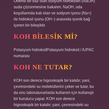
Önemli bir baz olan sodyum hidroksitin (NaOH)
suda çözünmesine bakalım. NaOH, oda
koşullarında katı olan ve sodyum iyonu (Na+)
ile hidroksil iyonu (OH−) arasında iyonik bağ
içeren bir bileşiktir.
KOH BILESIK MI?
Potasyum hidroksitPotasyum hidroksit / IUPAC
numarası
KOH NE TUTAR?
KOH son derece higroskopik bir katıdır; yani,
çevresindeki su moleküllerini çeker ve tutar, bu
da onu laboratuvarlarda kullanım için kullanışlı
bir kurutucu yapar. KOH son derece
higroskopik bir katıdır; yani, çevresindeki su