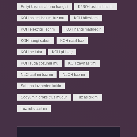
En iyi kaşıntı sabunu hangisi
K2SO4 asit mi baz mı
KOH asit mi baz mı tuz mu
KOH bilesik mi
KOH elektriği iletir mi
KOH hangi maddedir
KOH hangi sabun
KOH nasıl baz
KOH ne tutar
KOH pH kaç
KOH suda çözünür mü
KOH zayıf asit mi
NaCl asit mi baz mı
NaOH baz mı
Sabuna tuz neden katılır
Sodyum hidroksit tuz mudur
Tuz asidik mi
Tuz ruhu asit mi