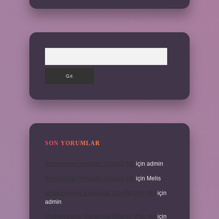
Arama
SON YORUMLAR
Amortisman Vergiden Düşülür Mü
için
admin
Amortisman Vergiden Düşülür Mü
için
Melis
Modernleşme Toplumsal Olay Mı Olgu Mu
için
admin
Modernleşme Toplumsal Olay Mı Olgu Mu
için