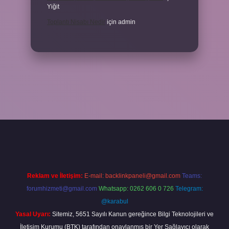
Yiğit
Toplantı Nisabı Nedir
için
admin
r
Reklam ve İletişim:
E-mail:
backlinkpaneli@gmail.com
Teams:
forumhizmeti@gmail.com
Whatsapp: 0262 606 0 726
Telegram:
@karabul
Yasal Uyarı:
Sitemiz, 5651 Sayılı Kanun gereğince Bilgi Teknolojileri ve
İletişim Kurumu (BTK) tarafından onaylanmış bir Yer Sağlayıcı olarak