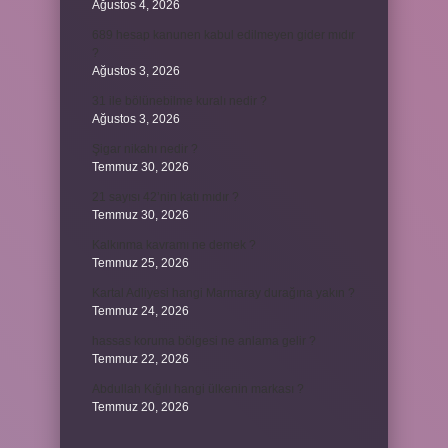
Ağustos 4, 2026
689 hesap kanunen kabul edilmeyen gider mıdır
?
Ağustos 3, 2026
31 ile bölünebilme kuralı nedir ?
Ağustos 3, 2026
Şigar nikahı nedir ?
Temmuz 30, 2026
21 sayısı 42’nin katı mıdır ?
Temmuz 30, 2026
Kalkınma kavramı ne demek ?
Temmuz 25, 2026
Kartal Adliyesi hangi Marmaray durağına yakın ?
Temmuz 24, 2026
hassas koruma bölgesi ne anlama gelir ?
Temmuz 22, 2026
Abdullah Kığılı hangi ülkenin markası ?
Temmuz 20, 2026