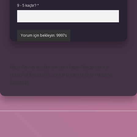
9 - 5 kaçtır?
*
https://www.seraforum.com
https://begu.com.tr
https://elifcicekcilik.com.tr
knight online
nttgame
Sitemap
SIDEBAR