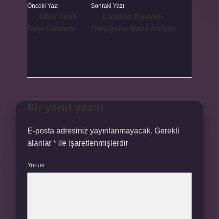
Önceki Yazı
Sonraki Yazı
Ober Testi
London Kuvveti
Neyi Gösterir
Olduğunu Nasıl Anlarız
Bir yanıt yazın
E-posta adresiniz yayınlanmayacak.
Gerekli
alanlar
*
ile işaretlenmişlerdir
Yorum