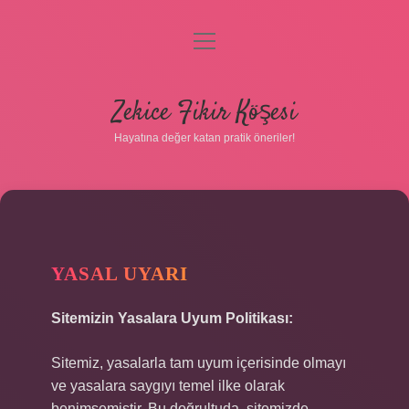
menüyü
Gizlilik Politikası
aç
Hakkımızda
Zekice Fikir Köşesi
Yasal Uyarı
Hayatına değer katan pratik öneriler!
YASAL UYARI
Sitemizin Yasalara Uyum Politikası:
Sitemiz, yasalarla tam uyum içerisinde olmayı
ve yasalara saygıyı temel ilke olarak
benimsemiştir. Bu doğrultuda, sitemizde