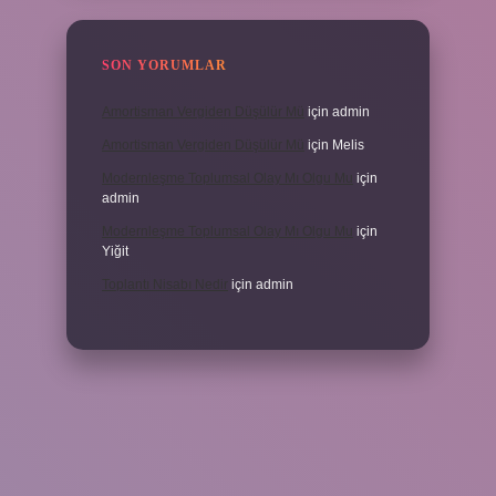
SON YORUMLAR
Amortisman Vergiden Düşülür Mü
için
admin
Amortisman Vergiden Düşülür Mü
için
Melis
Modernleşme Toplumsal Olay Mı Olgu Mu
için
admin
Modernleşme Toplumsal Olay Mı Olgu Mu
için
Yiğit
Toplantı Nisabı Nedir
için
admin