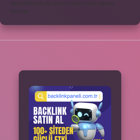
https://elifcicekcilik.com.tr
knight online
nttgame
Sitemap
SIDEBAR