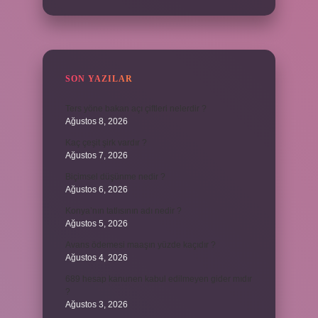
SON YAZILAR
Ters yöne bakan açı çiftleri nelerdir ?
Ağustos 8, 2026
Kaç çeşit şirk vardır ?
Ağustos 7, 2026
Biçimsel düşünme nedir ?
Ağustos 6, 2026
Konya’nın tatlısının adı nedir ?
Ağustos 5, 2026
Avans ödemesi maaşın yüzde kaçıdır ?
Ağustos 4, 2026
689 hesap kanunen kabul edilmeyen gider mıdır
?
Ağustos 3, 2026