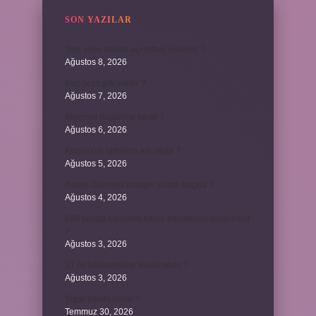
SON YAZILAR
Ters yöne bakan açı çiftleri nelerdir ?
Ağustos 8, 2026
Kaç çeşit şirk vardır ?
Ağustos 7, 2026
Biçimsel düşünme nedir ?
Ağustos 6, 2026
Konya’nın tatlısının adı nedir ?
Ağustos 5, 2026
Avans ödemesi maaşın yüzde kaçıdır ?
Ağustos 4, 2026
689 hesap kanunen kabul edilmeyen gider mıdır
?
Ağustos 3, 2026
31 ile bölünebilme kuralı nedir ?
Ağustos 3, 2026
Şigar nikahı nedir ?
Temmuz 30, 2026