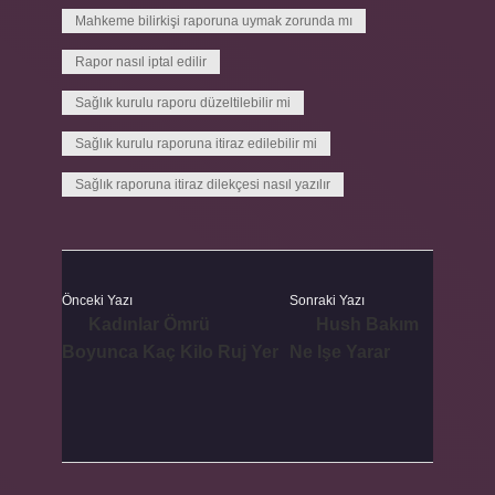
Mahkeme bilirkişi raporuna uymak zorunda mı
Rapor nasıl iptal edilir
Sağlık kurulu raporu düzeltilebilir mi
Sağlık kurulu raporuna itiraz edilebilir mi
Sağlık raporuna itiraz dilekçesi nasıl yazılır
Önceki Yazı
Sonraki Yazı
Kadınlar Ömrü
Hush Bakım
Boyunca Kaç Kilo Ruj Yer
Ne Işe Yarar