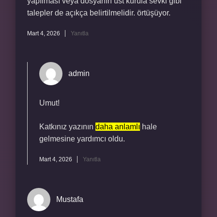
yapılması veya dosyanın üst kurula sevki gibi
talepler de açıkça belirtilmelidir. örtüşüyor.
Mart 4, 2026
Yanıtla
admin
Umut!
Katkınız yazının
daha anlamlı
hale
gelmesine yardımcı oldu.
Mart 4, 2026
Yanıtla
Mustafa