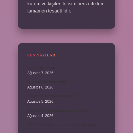
kurum ve kişiler ile isim benzerlikleri
tamamen tesadüfidir.
SON YAZILAR
Kaç çeşit şirk vardır ?
Ağustos 7, 2026
Biçimsel düşünme nedir ?
Ağustos 6, 2026
Konya’nın tatlısının adı nedir ?
Ağustos 5, 2026
Avans ödemesi maaşın yüzde kaçıdır ?
Ağustos 4, 2026
689 hesap kanunen kabul edilmeyen gider mıdır
?