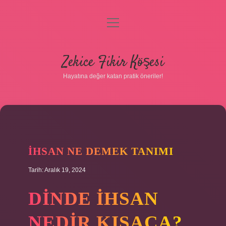
menüyü
Gizlilik Politikası
aç
Hakkımızda
Zekice Fikir Köşesi
Yasal Uyarı
Hayatına değer katan pratik öneriler!
İHSAN NE DEMEK TANIMI
Tarih: Aralık 19, 2024
DINDE IHSAN
NEDIR KISACA?