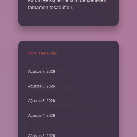
kurum ve kişiler ile isim benzerlikleri
tamamen tesadüfidir.
SON YAZILAR
Kaç çeşit şirk vardır ?
Ağustos 7, 2026
Biçimsel düşünme nedir ?
Ağustos 6, 2026
Konya’nın tatlısının adı nedir ?
Ağustos 5, 2026
Avans ödemesi maaşın yüzde kaçıdır ?
Ağustos 4, 2026
689 hesap kanunen kabul edilmeyen gider mıdır
?
Ağustos 3, 2026