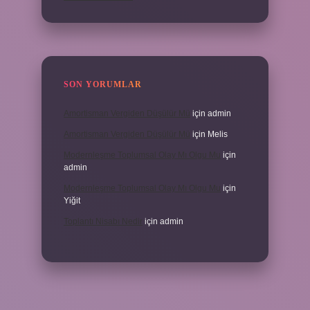
SON YORUMLAR
Amortisman Vergiden Düşülür Mü
için
admin
Amortisman Vergiden Düşülür Mü
için
Melis
Modernleşme Toplumsal Olay Mı Olgu Mu
için
admin
Modernleşme Toplumsal Olay Mı Olgu Mu
için
Yiğit
Toplantı Nisabı Nedir
için
admin