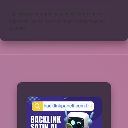
https://www.seraforum.com
https://begu.com.tr
https://elifcicekcilik.com.tr
knight online
nttgame
Sitemap
SIDEBAR