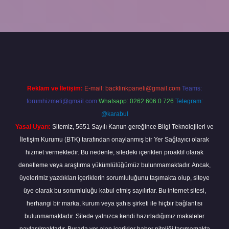
per
Reklam ve İletişim:
E-mail:
backlinkpaneli@gmail.com
Teams:
forumhizmeti@gmail.com
Whatsapp: 0262 606 0 726
Telegram:
@karabul
Yasal Uyarı:
Sitemiz, 5651 Sayılı Kanun gereğince Bilgi Teknolojileri ve
İletişim Kurumu (BTK) tarafından onaylanmış bir Yer Sağlayıcı olarak
hizmet vermektedir. Bu nedenle, sitedeki içerikleri proaktif olarak
denetleme veya araştırma yükümlülüğümüz bulunmamaktadır. Ancak,
üyelerimiz yazdıkları içeriklerin sorumluluğunu taşımakta olup, siteye
üye olarak bu sorumluluğu kabul etmiş sayılırlar. Bu internet sitesi,
herhangi bir marka, kurum veya şahıs şirketi ile hiçbir bağlantısı
bulunmamaktadır. Sitede yalnızca kendi hazırladığımız makaleler