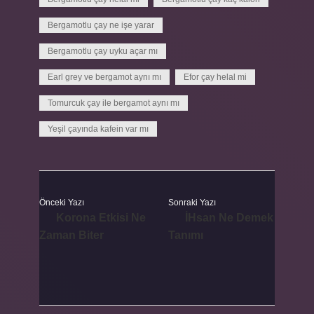
Bergamotlu çay ne işe yarar
Bergamotlu çay uyku açar mı
Earl grey ve bergamot aynı mı
Efor çay helal mi
Tomurcuk çay ile bergamot aynı mı
Yeşil çayında kafein var mı
Önceki Yazı
Sonraki Yazı
Korona Etkisi Ne
İHsan Ne Demek
Zaman Biter
Tanımı