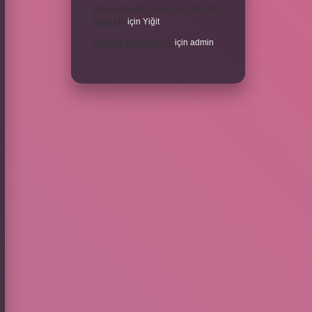
Modernleşme Toplumsal Olay Mı
Olgu Mu
için
Yiğit
Toplantı Nisabı Nedir
için
admin