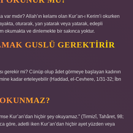
 var mıdır? Allah’ın kelamı olan Kur’an-ı Kerim’i okurken
ayakta, oturarak, yan yatarak veya yatarak, edepli
m okumakta ve dinlemekte bir sakınca yoktur.
LMAK GUSLÜ GEREKTIRIR
ası gerekir mi? Cünüp olup âdet görmeye başlayan kadının
ine kadar erteleyebilir (Haddad, el-Cevhere, 1/31-32; İbn
A OKUNMAZ?
se Kur’an’dan hiçbir şey okuyamaz.” (Tirmizî, Tahâret, 98;
ca göre, adetli iken Kur’an’dan hiçbir ayet yüzden veya