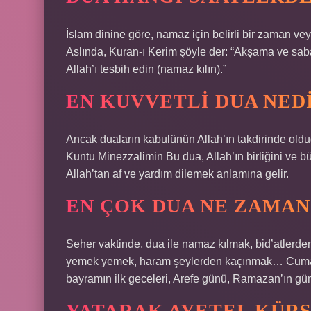
İslam dinine göre, namaz için belirli bir zaman ve
Aslında, Kuran-ı Kerim şöyle der: “Akşama ve sab
Allah’ı tesbih edin (namaz kılın).”
EN KUVVETLI DUA NED
Ancak duaların kabulünün Allah’ın takdirinde oldu
Kuntu Minezzalimin Bu dua, Allah’ın birliğini ve 
Allah’tan af ve yardım dilemek anlamına gelir.
EN ÇOK DUA NE ZAMAN
Seher vaktinde, dua ile namaz kılmak, bid’atlerde
yemek yemek, haram şeylerden kaçınmak… Cuma ve 
bayramın ilk geceleri, Arefe günü, Ramazan’ın gün v
YATARAK AYETEL KÜRS