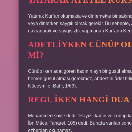
Yatarak Kur’an okumakta ve dinlemekte bir sakınca
veya dinlerken saygılı olmak gerekir. Bu sebeple, 
davranarak ve saygısızlık yapmadan Kur’an-ı Keri
ADETLIYKEN CÜNÜP O
MI?
Cünüp iken adet gören kadının ayrı bir gusül alm
hemen gusül alması gerekmez, abdestini âdet bitim
Nüceym, el-Bahr, 1/63).
REGL IKEN HANGI DU
Muhammed şöyle dedi: “Hayızlı kadın ve cünüp kim
İbn Mâce, Tahâret, 105) dedi. Burada varılan sonu
ezberden okunamaz.