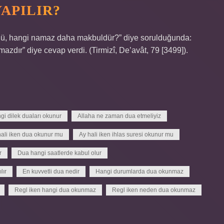
YAPILIR?
sulü, hangi namaz daha makbuldür?” diye sorulduğunda:
azdır” diye cevap verdi. (Tirmizî, De’avât, 79 [3499]).
gi dilek duaları okunur
Allaha ne zaman dua etmeliyiz
hali iken dua okunur mu
Ay hali iken ihlas suresi okunur mu
r
Dua hangi saatlerde kabul olur
lır
En kuvvetli dua nedir
Hangi durumlarda dua okunmaz
Regl iken hangi dua okunmaz
Regl iken neden dua okunmaz