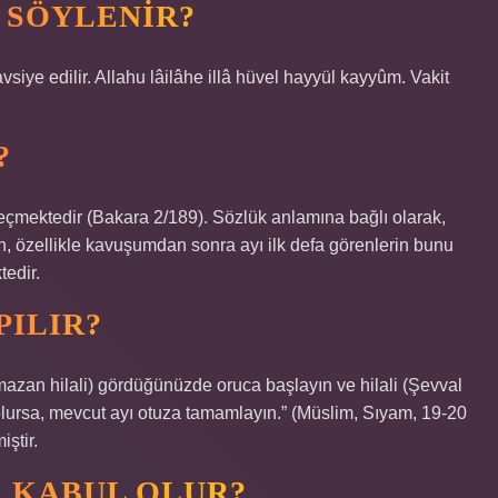
 SÖYLENIR?
vsiye edilir. Allahu lâilâhe illâ hüvel hayyül kayyûm. Vakit
?
eçmektedir (Bakara 2/189). Sözlük anlamına bağlı olarak,
n, özellikle kavuşumdan sonra ayı ilk defa görenlerin bunu
tedir.
PILIR?
mazan hilali) gördüğünüzde oruca başlayın ve hilali (Şevval
olursa, mevcut ayı otuza tamamlayın.” (Müslim, Sıyam, 19-20
iştir.
 KABUL OLUR?