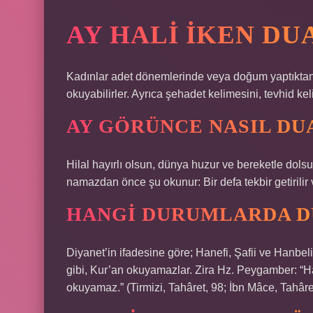
AY HALI IKEN D
Kadınlar adet dönemlerinde veya doğum yaptıktan s
okuyabilirler. Ayrıca şehadet kelimesini, tevhid kel
AY GÖRÜNCE NASIL DUA
Hilal hayırlı olsun, dünya huzur ve bereketle dol
namazdan önce şu okunur: Bir defa tekbir getirilir
HANGI DURUMLARDA 
Diyanet’in ifadesine göre; Hanefi, Şafii ve Hanbeli
gibi, Kur’an okuyamazlar. Zira Hz. Peygamber: “Ha
okuyamaz.” (Tirmizi, Tahâret, 98; İbn Mâce, Tahâre