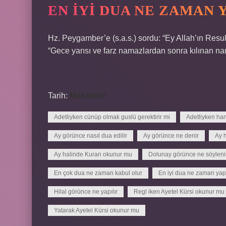
EN IYI DUA NE ZAMAN 
Hz. Peygamber’e (s.a.s.) sordu: “Ey Allah’ın Re
“Gece yarısı ve farz namazlardan sonra kılınan nam
Tarih:
Makaleler
Adetliyken cünüp olmak guslü gerektirir mi
Adetliyken han
Ay görünce nasıl dua edilir
Ay görünce ne denir
Ay 
Ay halinde Kuran okunur mu
Dolunay görünce ne söyleni
En çok dua ne zaman kabul olur
En iyi dua ne zaman yapı
Hilal görünce ne yapılır
Regl iken Ayetel Kürsi okunur mu
Yatarak Ayetel Kürsi okunur mu