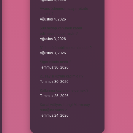
Avans ödemesi maaşın yüzde
kaçıdır ?
Ağustos 4, 2026
689 hesap kanunen kabul
edilmeyen gider mıdır ?
Ağustos 3, 2026
31 ile bölünebilme kuralı nedir ?
Ağustos 3, 2026
Şigar nikahı nedir ?
Temmuz 30, 2026
21 sayısı 42’nin katı mıdır ?
Temmuz 30, 2026
Kalkınma kavramı ne demek ?
Temmuz 25, 2026
Kartal Adliyesi hangi Marmaray
durağına yakın ?
Temmuz 24, 2026