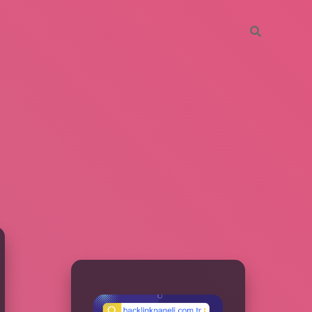
SIDEBAR
betxper