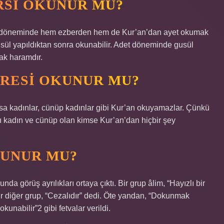
RSI OKUNUR MU?
et döneminde hem ezberden hem de Kur’an’dan ayet okumak
gusül yapıldıktan sonra okunabilir. Adet döneminde gusül
ak haramdır.
URESI OKUNUR MU?
husa kadınlar, cünüp kadınlar gibi Kur’an okuyamazlar. Çünkü
ı kadın ve cünüp olan kimse Kur’an’dan hiçbir şey
KUNUR MU?
görüş ayrılıkları ortaya çıktı. Bir grup âlim, “Hayızlı bir
r diğer grup, “Cezalıdır” dedi. Öte yandan, “Dokunmak
unabilir”2 gibi fetvalar verildi.