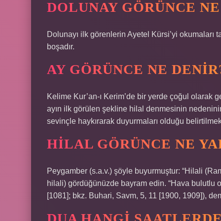
DOLUNAY GÖRÜNCE NE
Dolunayı ilk görenlerin Ayetel Kürsi’yi okumaları ta
boşadır.
AY GÖRÜNCE NE DENIR
Kelime Kur’an-ı Kerim’de bir yerde çoğul olarak g
ayın ilk görülen şekline hilal denmesinin nedenini
sevinçle haykırarak duyurmaları olduğu belirtilmek
HILAL GÖRÜNCE NE YA
Peygamber (s.a.v.) şöyle buyurmuştur: “Hilali (Ra
hilali) gördüğünüzde bayram edin. “Hava bulutlu 
[1081]; bkz. Buhari, Savm, 5, 11 [1900, 1909]), dem
DUA HANGI SAATLERDE