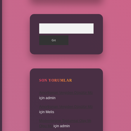
Arama
SON YORUMLAR
Amortisman Vergiden Düşülür Mü
için
admin
Amortisman Vergiden Düşülür Mü
için
Melis
Modernleşme Toplumsal Olay Mı
Olgu Mu
için
admin