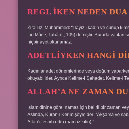
REGL IKEN NEDEN DU
Zira Hz. Muhammed: “Hayızlı kadın ve cünüp kimse
İbn Mâce, Tahâret, 105) demiştir. Burada varılan
hiçbir ayet okunamaz.
ADETLIYKEN HANGI D
Kadınlar adet dönemlerinde veya doğum yaparken d
okuyabilirler. Ayrıca Kelime-i Şehadet, Kelime-i Tevh
ALLAH’A NE ZAMAN DU
İslam dinine göre, namaz için belirli bir zaman ve
Aslında, Kuran-ı Kerim şöyle der: “Akşama ve sab
Allah’ı tesbih edin (namaz kılın).”