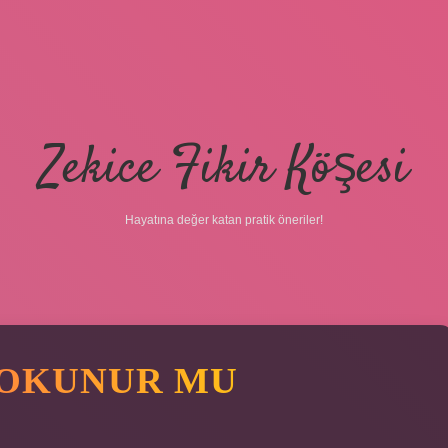
Zekice Fikir Köşesi
Hayatına değer katan pratik öneriler!
 OKUNUR MU