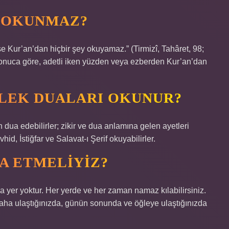
A OKUNMAZ?
 Kur’an’dan hiçbir şey okuyamaz.” (Tirmizî, Tahâret, 98;
 sonuca göre, adetli iken yüzden veya ezberden Kur’an’dan
ILEK DUALARI OKUNUR?
ua edebilirler; zikir ve dua anlamına gelen ayetleri
id, İstiğfar ve Salavat-ı Şerif okuyabilirler.
A ETMELIYIZ?
ya yer yoktur. Her yerde ve her zaman namaz kılabilirsiniz.
aha ulaştığınızda, günün sonunda ve öğleye ulaştığınızda