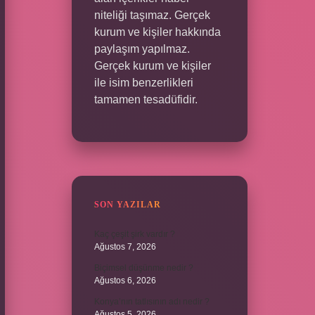
niteliği taşımaz. Gerçek
kurum ve kişiler hakkında
paylaşım yapılmaz.
Gerçek kurum ve kişiler
ile isim benzerlikleri
tamamen tesadüfidir.
SON YAZILAR
Kaç çeşit şirk vardır ?
Ağustos 7, 2026
Biçimsel düşünme nedir ?
Ağustos 6, 2026
Konya’nın tatlısının adı nedir ?
Ağustos 5, 2026