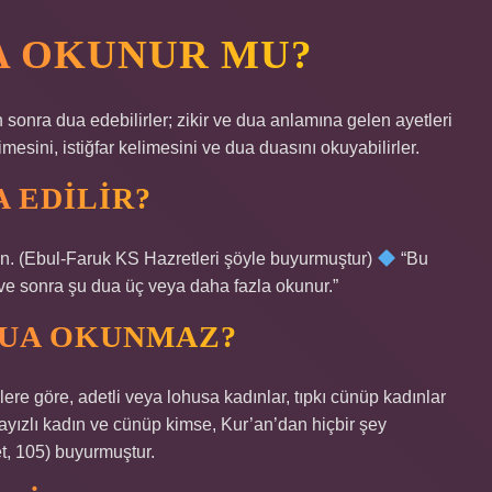
UA OKUNUR MU?
onra dua edebilirler; zikir ve dua anlamına gelen ayetleri
imesini, istiğfar kelimesini ve dua duasını okuyabilirler.
 EDILIR?
sun. (Ebul-Faruk KS Hazretleri şöyle buyurmuştur)
“Bu
 ve sonra şu dua üç veya daha fazla okunur.”
DUA OKUNMAZ?
lere göre, adetli veya lohusa kadınlar, tıpkı cünüp kadınlar
yızlı kadın ve cünüp kimse, Kur’an’dan hiçbir şey
t, 105) buyurmuştur.