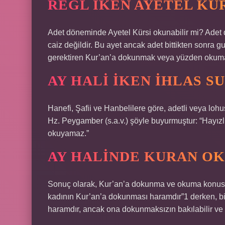
REGL IKEN AYETEL KÜ
Adet döneminde Ayetel Kürsi okunabilir mi? Ad
caiz değildir. Bu ayet ancak adet bittikten sonra 
gerektiren Kur’an’a dokunmak veya yüzden okum
AY HALI IKEN IHLAS S
Hanefi, Şafii ve Hanbelilere göre, adetli veya lo
Hz. Peygamber (s.a.v.) şöyle buyurmuştur: “Hayızl
okuyamaz.”
AY HALINDE KURAN O
Sonuç olarak, Kur’an’a dokunma ve okuma konusunda 
kadının Kur’an’a dokunması haramdır”1 derken, bi
haramdır, ancak ona dokunmaksızın bakılabilir ve ok