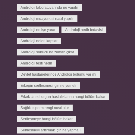
Androloji laboratuvarında ne yapılır
Androloji muayenesi nasıl yapılır
Androloji ne işe yarar
Androloji nedir tedavisi
Androloji neleri kapsar
Androloji sonucu ne zaman çıkar
Androloji testi nedir
Devlet hastanelerinde Androloji bölümü var mı
Erkeğin sertleşmesi için ne yemeli
Erkek cinsel organ hastalıklarına hangi bölüm bakar
Sağlıklı sperm rengi nasıl olur
Sertleşmeye hangi bölüm bakar
Sertleşmeyi arttırmak için ne yapmalı