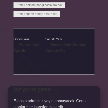
Üroloji doktoru hangi hastalara bak
Üroloji sperm örneği nasıl alınır
Önceki Yazı
Sonraki Yazı
Marvelı Kim
Devlet Inek Desteği
Yarattı
Veriyor Mu
Bir yanıt yazın
E-posta adresiniz yayınlanmayacak.
Gerekli
alanlar
*
ile işaretlenmişlerdir