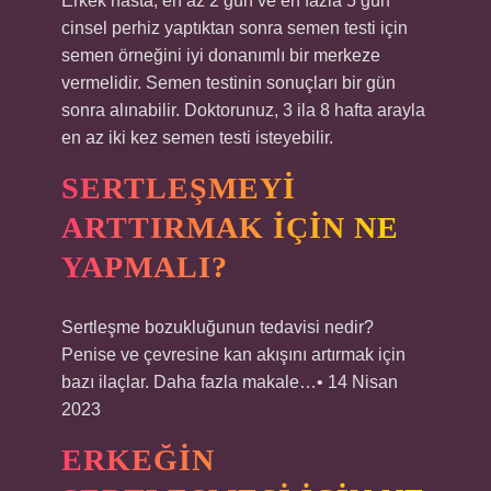
Erkek hasta, en az 2 gün ve en fazla 5 gün
cinsel perhiz yaptıktan sonra semen testi için
semen örneğini iyi donanımlı bir merkeze
vermelidir. Semen testinin sonuçları bir gün
sonra alınabilir. Doktorunuz, 3 ila 8 hafta arayla
en az iki kez semen testi isteyebilir.
SERTLEŞMEYI
ARTTIRMAK IÇIN NE
YAPMALI?
Sertleşme bozukluğunun tedavisi nedir?
Penise ve çevresine kan akışını artırmak için
bazı ilaçlar. Daha fazla makale…• 14 Nisan
2023
ERKEĞIN