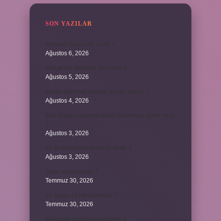
SON YAZILAR
Biçimsel düşünme nedir ?
Ağustos 6, 2026
Konya’nın tatlısının adı nedir ?
Ağustos 5, 2026
Avans ödemesi maaşın yüzde kaçıdır ?
Ağustos 4, 2026
689 hesap kanunen kabul edilmeyen gider mıdır
?
Ağustos 3, 2026
31 ile bölünebilme kuralı nedir ?
Ağustos 3, 2026
Şigar nikahı nedir ?
Temmuz 30, 2026
21 sayısı 42’nin katı mıdır ?
Temmuz 30, 2026
Kalkınma kavramı ne demek ?