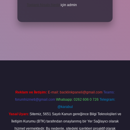
Toplantı Nisabı Nedir
için
admin
per
Reklam ve İletişim:
E-mail:
backlinkpaneli@gmail.com
Teams:
forumhizmeti@gmail.com
Whatsapp: 0262 606 0 726
Telegram:
@karabul
Yasal Uyarı:
Sitemiz, 5651 Sayılı Kanun gereğince Bilgi Teknolojileri ve
İletişim Kurumu (BTK) tarafından onaylanmış bir Yer Sağlayıcı olarak
hizmet vermektedir. Bu nedenle, sitedeki içerikleri proaktif olarak