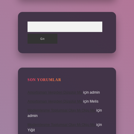
Arama
SON YORUMLAR
Amortisman Vergiden Düşülür Mü
için
admin
Amortisman Vergiden Düşülür Mü
için
Melis
Modernleşme Toplumsal Olay Mı Olgu Mu
için
admin
Modernleşme Toplumsal Olay Mı Olgu Mu
için
Yiğit