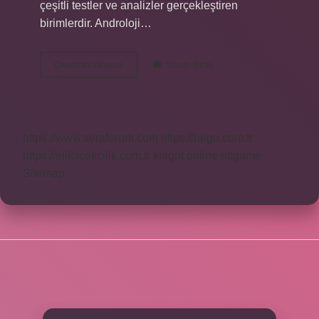
çeşitli testler ve analizler gerçekleştiren
birimlerdir. Androloji…
Androloji
Devamını okuyun
Yorum Bırak
Bölümünde
Ne
Yapılır
https://www.seraforum.com
https://begu.com.tr
https://elifcicekcilik.com.tr
knight online
nttgame
Sitemap
SIDEBAR