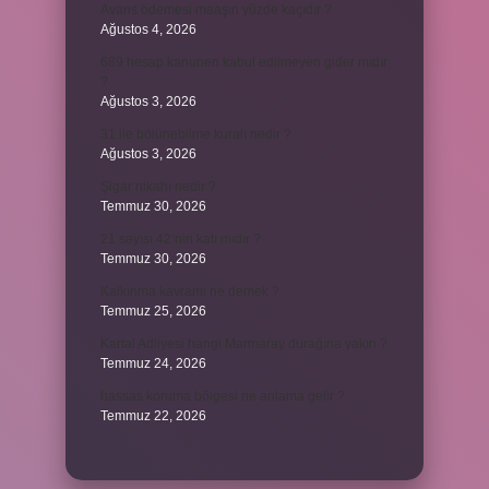
Avans ödemesi maaşın yüzde kaçıdır ?
Ağustos 4, 2026
689 hesap kanunen kabul edilmeyen gider mıdır
?
Ağustos 3, 2026
31 ile bölünebilme kuralı nedir ?
Ağustos 3, 2026
Şigar nikahı nedir ?
Temmuz 30, 2026
21 sayısı 42’nin katı mıdır ?
Temmuz 30, 2026
Kalkınma kavramı ne demek ?
Temmuz 25, 2026
Kartal Adliyesi hangi Marmaray durağına yakın ?
Temmuz 24, 2026
hassas koruma bölgesi ne anlama gelir ?
Temmuz 22, 2026