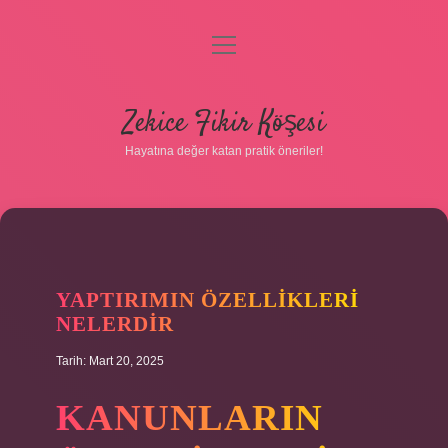
menüyü
Gizlilik Politikası
aç
Hakkımızda
Zekice Fikir Köşesi
Yasal Uyarı
Hayatına değer katan pratik öneriler!
YAPTIRIMIN ÖZELLIKLERI
NELERDIR
Tarih: Mart 20, 2025
KANUNLARIN