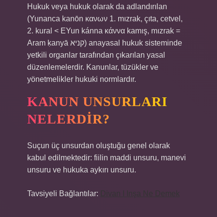
Hukuk veya hukuk olarak da adlandırılan
(Yunanca kanōn κανων 1. mızrak, çıta, cetvel,
2. kural < EYun kánna κάννα kamış, mızrak =
Aram ḳanyā קניא) anayasal hukuk sisteminde
yetkili organlar tarafından çıkarılan yasal
düzenlemelerdir. Kanunlar, tüzükler ve
yönetmelikler hukuki normlardır.
KANUN UNSURLARI
NELERDIR?
Suçun üç unsurdan oluştuğu genel olarak
kabul edilmektedir: fiilin maddi unsuru, manevi
unsuru ve hukuka aykırı unsuru.
Tavsiyeli Bağlantılar:
Divan I Inşa Ne Demek