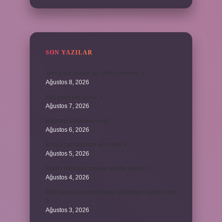
SON YAZILAR
Ters yöne bakan açı çiftleri nelerdir ?
Ağustos 8, 2026
Kaç çeşit şirk vardır ?
Ağustos 7, 2026
Biçimsel düşünme nedir ?
Ağustos 6, 2026
Konya’nın tatlısının adı nedir ?
Ağustos 5, 2026
Avans ödemesi maaşın yüzde kaçıdır ?
Ağustos 4, 2026
689 hesap kanunen kabul edilmeyen gider mıdır
?
Ağustos 3, 2026