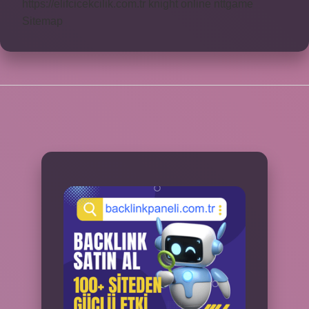
https://elifcicekcilik.com.tr
knight online
nttgame
Sitemap
SIDEBAR