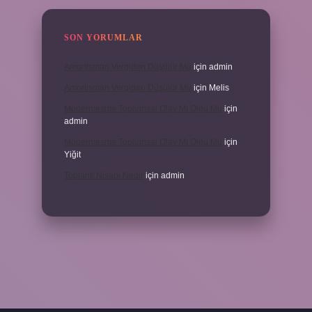
SON YORUMLAR
Amortisman Vergiden Düşülür Mü
için
admin
Amortisman Vergiden Düşülür Mü
için
Melis
Modernleşme Toplumsal Olay Mı Olgu Mu
için
admin
Modernleşme Toplumsal Olay Mı Olgu Mu
için
Yiğit
Toplantı Nisabı Nedir
için
admin