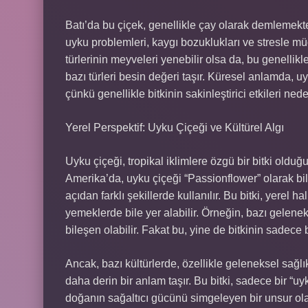
Batı’da bu çiçek, genellikle çay olarak demlemekte 
uyku problemleri, kaygı bozuklukları ve stresle müc
türlerinin meyveleri yenebilir olsa da, bu genellikl
bazı türleri besin değeri taşır. Küresel anlamda, uy
çünkü genellikle bitkinin sakinleştirici etkileri ne
Yerel Perspektif: Uyku Çiçeği ve Kültürel Algı
Uyku çiçeği, tropikal iklimlere özgü bir bitki olduğu
Amerika’da, uyku çiçeği “Passionflower” olarak bili
açıdan farklı şekillerde kullanılır. Bu bitki, yerel h
yemeklerde bile yer alabilir. Örneğin, bazı gelenek
bileşen olabilir. Fakat bu, yine de bitkinin sadece b
Ancak, bazı kültürlerde, özellikle geleneksel sağl
daha derin bir anlam taşır. Bu bitki, sadece bir “uy
doğanın sağaltıcı gücünü simgeleyen bir unsur olar