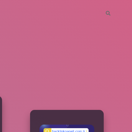
SIDEBAR
betxper