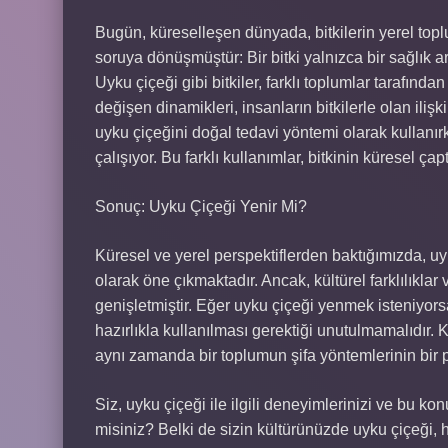
Bugün, küreselleşen dünyada, bitkilerin yerel topl
soruya dönüşmüştür: Bir bitki yalnızca bir sağlık a
Uyku çiçeği gibi bitkiler, farklı toplumlar tarafınd
değişen dinamikleri, insanların bitkilerle olan iliş
uyku çiçeğini doğal tedavi yöntemi olarak kullanır
çalışıyor. Bu farklı kullanımlar, bitkinin küresel çapt
Sonuç: Uyku Çiçeği Yenir Mi?
Küresel ve yerel perspektiflerden baktığımızda, uyku
olarak öne çıkmaktadır. Ancak, kültürel farklılıklar 
genişletmiştir. Eğer uyku çiçeği yenmek isteniyorsa,
hazırlıkla kullanılması gerektiği unutulmamalıdır. K
aynı zamanda bir toplumun şifa yöntemlerinin bir p
Siz, uyku çiçeği ile ilgili deneyimlerinizi ve bu k
misiniz? Belki de sizin kültürünüzde uyku çiçeği, h