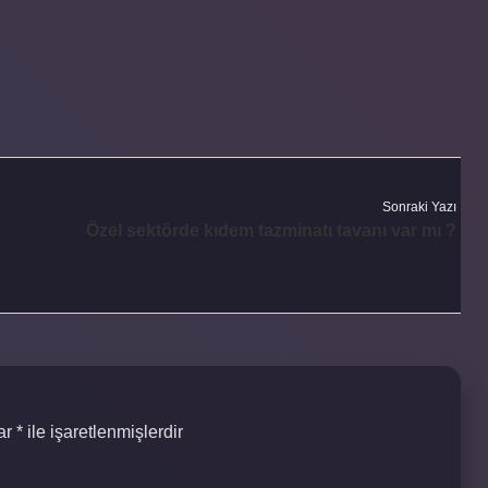
Sonraki Yazı
Özel sektörde kıdem tazminatı tavanı var mı ?
lar
*
ile işaretlenmişlerdir