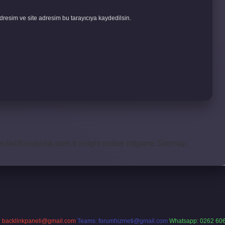
resim ve site adresim bu tarayıcıya kaydedilsin.
s://elifcicekcilik.com.tr
knight online
nttgame
Sitemap
:
backlinkpaneli@gmail.com
Teams:
forumhizmeti@gmail.com
Whatsapp: 0262 606