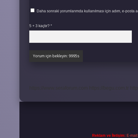
Daha sonraki yorumlarımda kullanılması için adım, e-posta ad
5 + 3 kaçtır?
*
https://www.seraforum.com
https://begu.com.tr
http
Reklam ve İletişim:
E-mail