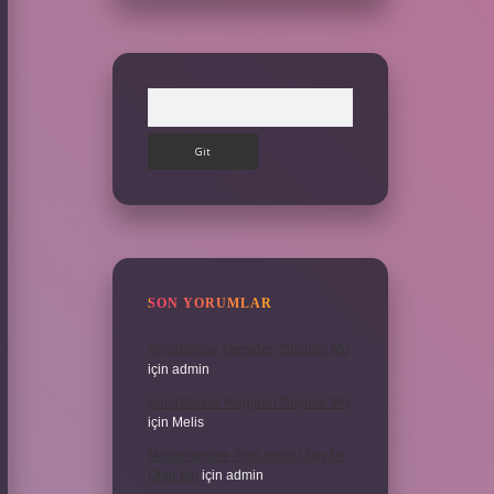
Arama
SON YORUMLAR
Amortisman Vergiden Düşülür Mü
için
admin
Amortisman Vergiden Düşülür Mü
için
Melis
Modernleşme Toplumsal Olay Mı
Olgu Mu
için
admin