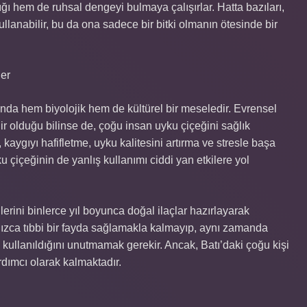
ığı hem de ruhsal dengeyi bulmaya çalışırlar. Hatta bazıları,
ullanabilir, bu da ona sadece bir bitki olmanın ötesinde bir
er
nda hem biyolojik hem de kültürel bir meseledir. Evrensel
lir olduğu bilinse de, çoğu insan uyku çiçeğini sağlık
 kaygıyı hafifletme, uyku kalitesini artırma ve stresle başa
ku çiçeğinin de yanlış kullanımı ciddi yan etkilere yol
kilerini binlerce yıl boyunca doğal ilaçlar hazırlayarak
lnızca tıbbi bir fayda sağlamakla kalmayıp, aynı zamanda
ak kullanıldığını unutmamak gerekir. Ancak, Batı’daki çoğu kişi
ardımcı olarak kalmaktadır.