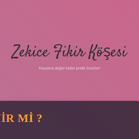
Zekice Fikir Köşesi
Hayatına değer katan pratik öneriler!
IR MI ?