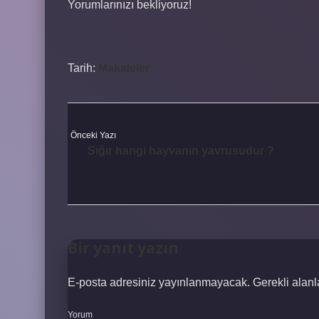
Yorumlarınızı bekliyoruz!
Tarih:
Makaleler
Önceki Yazı
Sığır hangi hayvanın yavrusudur ?
Bir yanıt yazın
E-posta adresiniz yayınlanmayacak.
Gerekli alan
Yorum