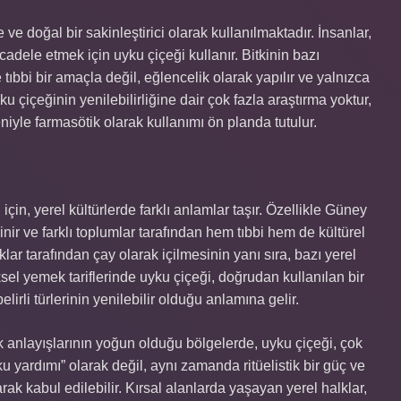
ve doğal bir sakinleştirici olarak kullanılmaktadır. İnsanlar,
adele etmek için uyku çiçeği kullanır. Bitkinin bazı
e tıbbi bir amaçla değil, eğlencelik olarak yapılır ve yalnızca
ku çiçeğinin yenilebilirliğine dair çok fazla araştırma yoktur,
deniyle farmasötik olarak kullanımı ön planda tutulur.
 için, yerel kültürlerde farklı anlamlar taşır. Özellikle Güney
nir ve farklı toplumlar tarafından hem tıbbi hem de kültürel
alklar tarafından çay olarak içilmesinin yanı sıra, bazı yerel
sel yemek tariflerinde uyku çiçeği, doğrudan kullanılan bir
elirli türlerinin yenilebilir olduğu anlamına gelir.
ık anlayışlarının yoğun olduğu bölgelerde, uyku çiçeği, çok
ku yardımı” olarak değil, aynı zamanda ritüelistik bir güç ve
ak kabul edilebilir. Kırsal alanlarda yaşayan yerel halklar,