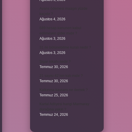
Avans ödemesi maaşın yüzde
kaçıdır ?
Ağustos 4, 2026
689 hesap kanunen kabul
edilmeyen gider mıdır ?
Ağustos 3, 2026
31 ile bölünebilme kuralı nedir ?
Ağustos 3, 2026
Şigar nikahı nedir ?
Temmuz 30, 2026
21 sayısı 42’nin katı mıdır ?
Temmuz 30, 2026
Kalkınma kavramı ne demek ?
Temmuz 25, 2026
Kartal Adliyesi hangi Marmaray
durağına yakın ?
Temmuz 24, 2026