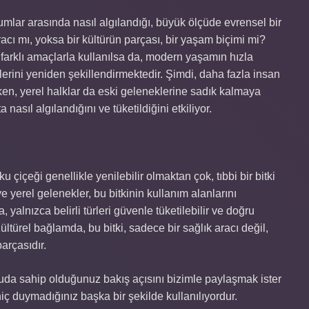
umlar arasında nasıl algılandığı, büyük ölçüde evrensel bir
racı mı, yoksa bir kültürün parçası, bir yaşam biçimi mi?
an farklı amaçlarla kullanılsa da, modern yaşamın hızla
kilerini yeniden şekillendirmektedir. Şimdi, daha fazla insan
ken, yerel halklar da eski geleneklerine sadık kalmaya
a nasıl algılandığını ve tüketildiğini etkiliyor.
 çiçeği genellikle yenilebilir olmaktan çok, tıbbi bir bitki
ve yerel gelenekler, bu bitkinin kullanım alanlarını
 yalnızca belirli türleri güvenle tüketilebilir ve doğru
ültürel bağlamda, bu bitki, sadece bir sağlık aracı değil,
arçasıdır.
onuda sahip olduğunuz bakış açısını bizimle paylaşmak ister
iç duymadığınız başka bir şekilde kullanılıyordur.