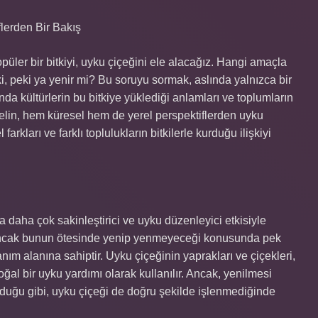
lerden Bir Bakış
üler bir bitkiyi, uyku çiçeğini ele alacağız. Hangi amaçla
tki, peki ya yenir mi? Bu soruyu sormak, aslında yalnızca bir
da kültürlerin bu bitkiye yüklediği anlamları ve toplumların
 Gelin, hem küresel hem de yerel perspektiflerden uyku
rkları ve farklı toplulukların bitkilerle kurduğu ilişkiyi
a daha çok sakinleştirici ve uyku düzenleyici etkisiyle
nir, ancak bunun ötesinde yenip yenmeyeceği konusunda pek
lanım alanına sahiptir. Uyku çiçeğinin yaprakları ve çiçekleri,
 doğal bir uyku yardımı olarak kullanılır. Ancak, yenilmesi
lduğu gibi, uyku çiçeği de doğru şekilde işlenmediğinde