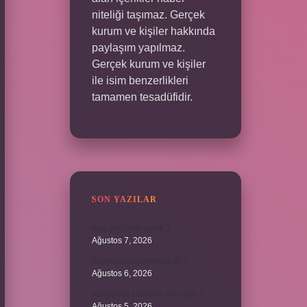
niteliği taşımaz. Gerçek
kurum ve kişiler hakkında
paylaşım yapılmaz.
Gerçek kurum ve kişiler
ile isim benzerlikleri
tamamen tesadüfidir.
SON YAZILAR
Kaç çeşit şirk vardır ?
Ağustos 7, 2026
Biçimsel düşünme nedir ?
Ağustos 6, 2026
Konya’nın tatlısının adı nedir ?
Ağustos 5, 2026