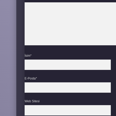
İsim*
E-Posta*
Web Sitesi