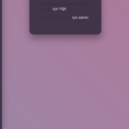
Modernleşme Toplumsal Olay Mı
Olgu Mu
için
Yiğit
Toplantı Nisabı Nedir
için
admin