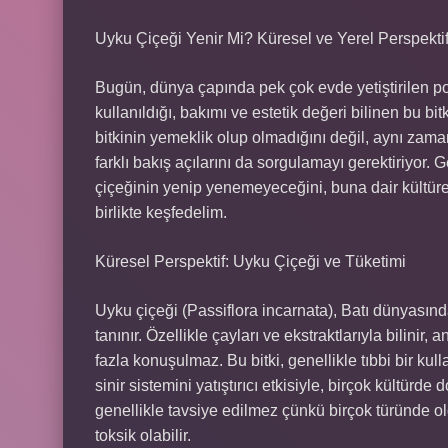
Uyku Çiçeği Yenir Mi? Küresel ve Yerel Perspektif
Bugün, dünya çapında pek çok evde yetiştirilen pop
kullanıldığı, bakımı ve estetik değeri bilinen bu bi
bitkinin yemeklik olup olmadığını değil, aynı zaman
farklı bakış açılarını da sorgulamayı gerektiriyor.
çiçeğinin yenip yenemeyeceğini, buna dair kültürel fa
birlikte keşfedelim.
Küresel Perspektif: Uyku Çiçeği ve Tüketimi
Uyku çiçeği (Passiflora incarnata), Batı dünyasınd
tanınır. Özellikle çayları ve ekstraktlarıyla bili
fazla konuşulmaz. Bu bitki, genellikle tıbbi bir kul
sinir sistemini yatıştırıcı etkisiyle, birçok kültürde
genellikle tavsiye edilmez çünkü birçok türünde o
toksik olabilir.