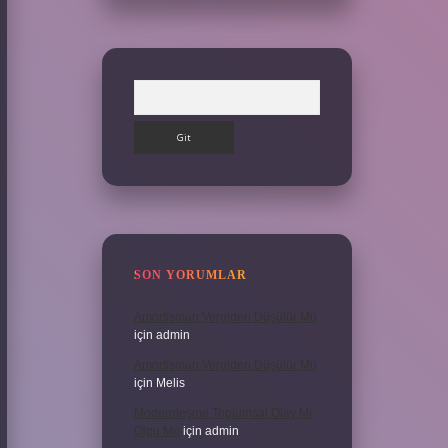
Arama
SON YORUMLAR
Amortisman Vergiden Düşülür Mü
için
admin
Amortisman Vergiden Düşülür Mü
için
Melis
Modernleşme Toplumsal Olay Mı
Olgu Mu
için
admin