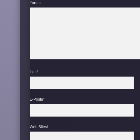
Yorum
İsim*
E-Posta*
Web Sitesi