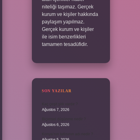
niteliği taşımaz. Gerçek
kurum ve kişiler hakkında
paylaşım yapılmaz.
Gerçek kurum ve kişiler
ile isim benzerlikleri
tamamen tesadüfidir.
SON YAZILAR
Kaç çeşit şirk vardır ?
Ağustos 7, 2026
Biçimsel düşünme nedir ?
Ağustos 6, 2026
Konya’nın tatlısının adı nedir ?
Ağustos 5, 2026