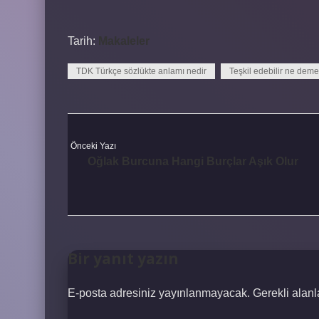
Tarih:
Makaleler
TDK Türkçe sözlükte anlamı nedir
Teşkil edebilir ne dem
Önceki Yazı
Oğlak Burcuna Hangi Burçlar Aşık Olur
Bir yanıt yazın
E-posta adresiniz yayınlanmayacak.
Gerekli alan