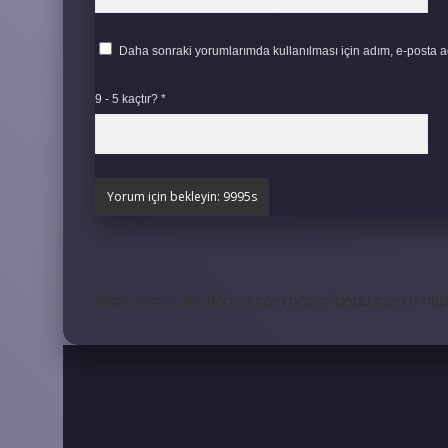
Daha sonraki yorumlarımda kullanılması için adım, e-posta ad
9 - 5 kaçtır?
*
https://www.seraforum.com
https://begu.com.tr
http