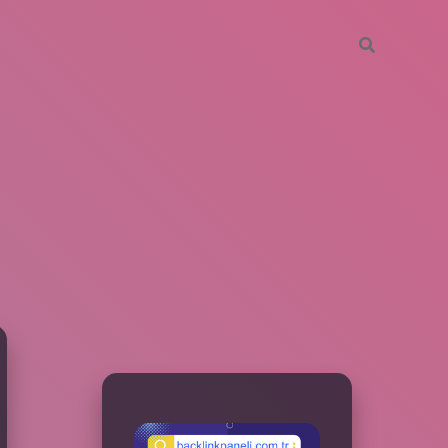
SIDEBAR
betxper