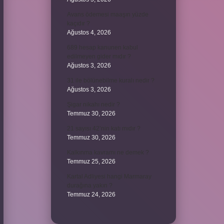
Avans ödemesi maaşın yüzde
kaçıdır ?
Ağustos 4, 2026
689 hesap kanunen kabul
edilmeyen gider mıdır ?
Ağustos 3, 2026
31 ile bölünebilme kuralı nedir ?
Ağustos 3, 2026
Şigar nikahı nedir ?
Temmuz 30, 2026
21 sayısı 42’nin katı mıdır ?
Temmuz 30, 2026
Kalkınma kavramı ne demek ?
Temmuz 25, 2026
Kartal Adliyesi hangi Marmaray
durağına yakın ?
Temmuz 24, 2026