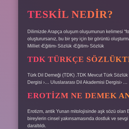
TESKIL NEDIR?
Dilimizde Arapça oluşum oluşumunun kelimesi “for
oluşturursanız, bu bir şey için bir görüntü oluşt
Milliet ›Eğitim› Sözlük ›Eğitim› Sözlük
TDK TÜRKÇE SÖZLÜKT
Türk Dil Derneği (TDK) .TDK Mevcut Türk Sözlük 
Dergisi ›… Uluslararası Dil Akademisi Dergisi› …
EROTIZM NE DEMEK AN
Erotizm, antik Yunan mitolojisinde aşk sözü olan Er
bireylerin cinsel yakınsamasında dostluk ve sev
daraltıldı.