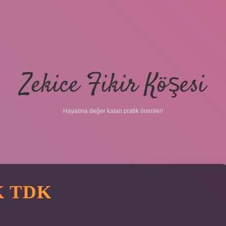
Zekice Fikir Köşesi
Hayatına değer katan pratik öneriler!
K TDK