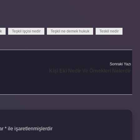
ek
Teşkil işçisi nedir
Teşkil ne demek hukuk
Teskil nedir
Sonraki Yazı
Kişi Eki Nedir Ve Örnekleri Nelerdir
lar
*
ile işaretlenmişlerdir