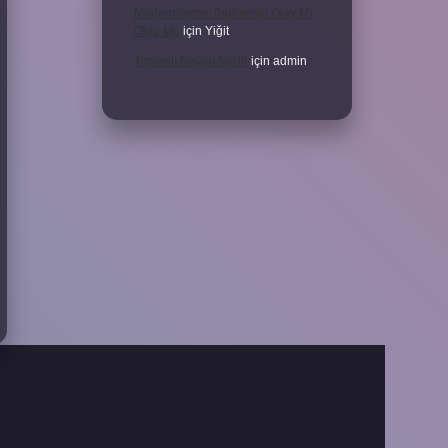
Modernleşme Toplumsal Olay Mı
Olgu Mu
için
Yiğit
Toplantı Nisabı Nedir
için
admin