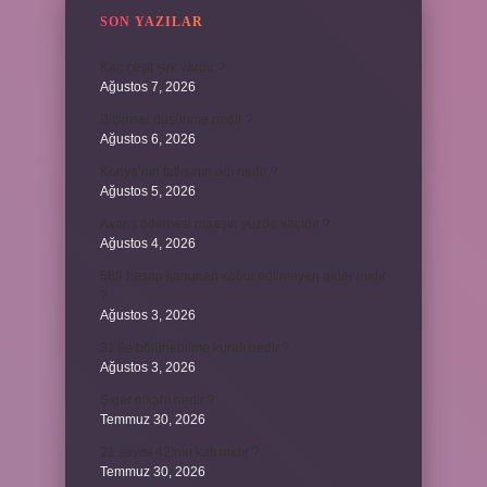
SON YAZILAR
Kaç çeşit şirk vardır ?
Ağustos 7, 2026
Biçimsel düşünme nedir ?
Ağustos 6, 2026
Konya’nın tatlısının adı nedir ?
Ağustos 5, 2026
Avans ödemesi maaşın yüzde kaçıdır ?
Ağustos 4, 2026
689 hesap kanunen kabul edilmeyen gider mıdır
?
Ağustos 3, 2026
31 ile bölünebilme kuralı nedir ?
Ağustos 3, 2026
Şigar nikahı nedir ?
Temmuz 30, 2026
21 sayısı 42’nin katı mıdır ?
Temmuz 30, 2026