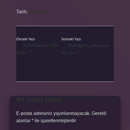
Tarih:
Makaleler
Önceki Yazı
Sonraki Yazı
Polarizenin farkı
Hidrojeni yakarsak
nedir ?
ne olur ?
Bir yanıt yazın
E-posta adresiniz yayınlanmayacak.
Gerekli
alanlar
*
ile işaretlenmişlerdir