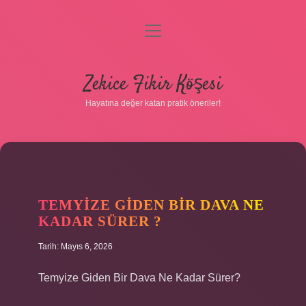
menüyü
Gizlilik Politikası
aç
Hakkımızda
Zekice Fikir Köşesi
Yasal Uyarı
Hayatına değer katan pratik öneriler!
TEMYIZE GIDEN BIR DAVA NE
KADAR SÜRER ?
Tarih: Mayıs 6, 2026
Temyize Giden Bir Dava Ne Kadar Sürer?