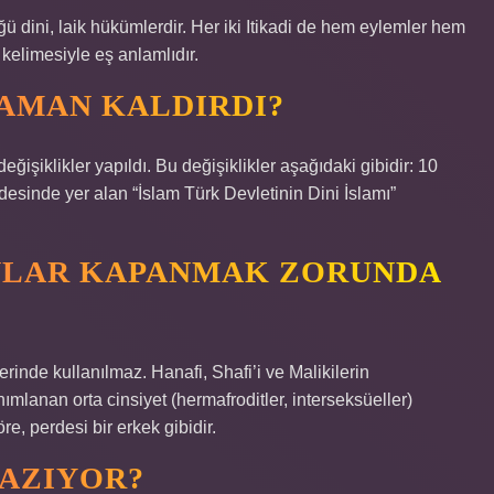
üğü dini, laik hükümlerdir. Her iki Itikadi de hem eylemler hem
 kelimesiyle eş anlamlıdır.
ZAMAN KALDIRDI?
işiklikler yapıldı. Bu değişiklikler aşağıdaki gibidir: 10
esinde yer alan “İslam Türk Devletinin Dini İslamı”
INLAR KAPANMAK ZORUNDA
erinde kullanılmaz. Hanafi, Shafi’i ve Malikilerin
ımlanan orta cinsiyet (hermafroditler, interseksüeller)
e, perdesi bir erkek gibidir.
YAZIYOR?