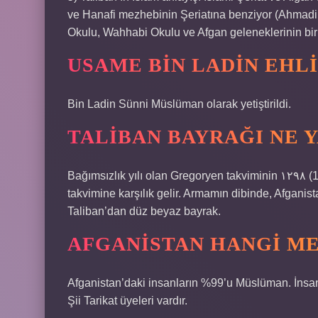
ve Hanafi mezhebinin Şeriatına benziyor (Ahmadi,
Okulu, Wahhabi Okulu ve Afgan geleneklerinin bi
USAME BIN LADIN EHLI
Bin Ladin Sünni Müslüman olarak yetiştirildi.
TALIBAN BAYRAĞI NE 
Bağımsızlık yılı olan Gregoryen takviminin ١۲۹٨ (1298) yılını gösterir, MS 1919’dan itibaren Sun Hicri
takvimine karşılık gelir. Armamın dibinde, Afganistan İslam Devleti “دا افغانس udte
Taliban’dan düz beyaz bayrak.
AFGANISTAN HANGI M
Afganistan’daki insanların %99’u Müslüman. İnsan
Şii Tarikat üyeleri vardır.