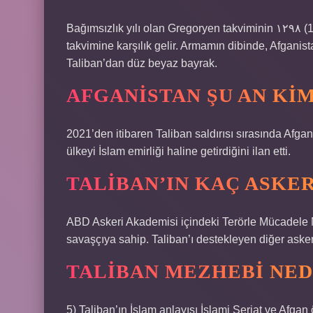
Bağımsızlık yılı olan Gregoryen takviminin ١۲۹٨ (1298) yılını gösterir, MS 1919’dan itibaren Sun Hicri
takvimine karşılık gelir. Armamın dibinde, Afganistan İslam Devleti “دا افغانس udte
Taliban’dan düz beyaz bayrak.
AFGANISTAN ŞU AN KIM
2021’den itibaren Taliban saldırısı sırasında Afg
ülkeyi İslam emirliği haline getirdiğini ilan etti.
TALIBAN’IN KAÇ ASKER
ABD Askeri Akademisi içindeki Terörle Mücadele Me
savaşçıya sahip. Taliban’ı destekleyen diğer askeri
TALIBAN MEZHEBI NED
5) Taliban’ın İslam anlayışı İslami Şeriat ve Afgan