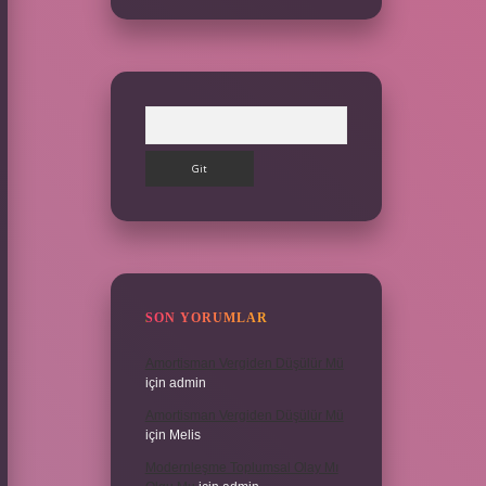
Arama
SON YORUMLAR
Amortisman Vergiden Düşülür Mü
için
admin
Amortisman Vergiden Düşülür Mü
için
Melis
Modernleşme Toplumsal Olay Mı