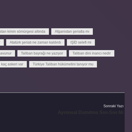
stan kimin sömürgesi altında
Afganistan şeriatla mı
r
Atatürk şeriatı ne zaman kaldırdı
IŞİD selefi mi
 savunur
Taliban bayrağı ne yazıyor
Taliban dini inancı nedir
 kaç askeri var
Türkiye Taliban hükümetini tanıyor mu
Sonraki Yazı
Ayrımsal Damıtma Sıvı-Sıvı Mı