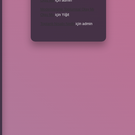
Olgu Mu
için
admin
Modernleşme Toplumsal Olay Mı
Olgu Mu
için
Yiğit
Toplantı Nisabı Nedir
için
admin