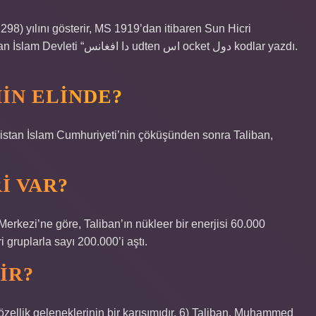
n اس ocket دول kodlar yazdı.
IN ELINDE?
anistan İslam Cumhuriyeti’nin çöküşünden sonra Taliban,
I VAR?
rkezi’ne göre, Taliban’ın nükleer bir enerjisi 60.000
 gruplarla sayı 200.000’i aştı.
IR?
 özellik geleneklerinin bir karışımıdır. 6) Taliban, Muhammed