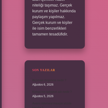
niteliği taşımaz. Gerçek
kurum ve kişiler hakkında
paylaşım yapılmaz.
Gerçek kurum ve kişiler
ile isim benzerlikleri
tamamen tesadüfidir.
SON YAZILAR
Biçimsel düşünme nedir ?
Ağustos 6, 2026
Konya’nın tatlısının adı nedir ?
Ağustos 5, 2026
Avans ödemesi maaşın yüzde
kaçıdır ?