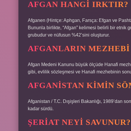
AFGAN HANGI IRKTIR?
Afganen (Hintçe: Aphgan, Farsça: Efgan ve Pashta:
Bununla birlikte, “Afgan” kelimesi belirli bir etni
grubudur ve nüfusun %42’sini oluşturur.
AFGANLARIN MEZHEBI
Afgan Medeni Kanunu büyük ölçüde Hanafi mezheb
gibi, evlilik sözleşmesi ve Hanafi mezhebinin sonu
AFGANISTAN KIMIN SÖ
Afganistan / T.C. Dışişleri Bakanlığı, 1989’dan so
kadar sürdü.
ŞERIAT NEYI SAVUNUR?