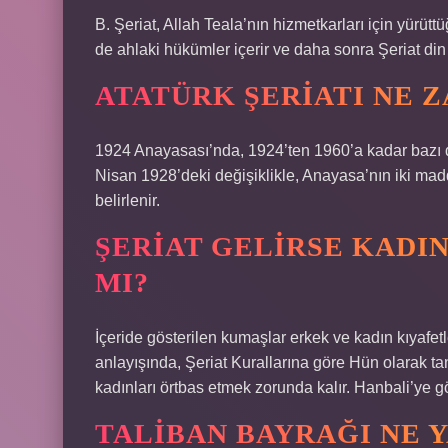
B. Şeriat, Allah Teala’nın hizmetkarları için yürütt
de ahlaki hükümler içerir ve daha sonra Şeriat din
ATATÜRK ŞERIATI NE 
1924 Anayasası’nda, 1924’ten 1960’a kadar bazı değ
Nisan 1928’deki değişiklikle, Anayasa’nın iki madd
belirlenir.
ŞERIAT GELIRSE KAD
MI?
İçeride gösterilen kumaşlar erkek ve kadın kıyafetl
anlayışında, Şeriat Kurallarına göre Hün olarak tan
kadınları örtbas etmek zorunda kalır. Hanbali’ye gör
TALIBAN BAYRAĞI NE 