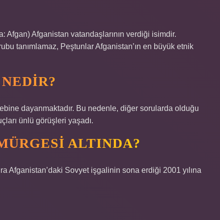
 Afgan) Afganistan vatandaşlarının verdiği isimdir.
k grubu tanımlamaz, Peştunlar Afganistan’ın en büyük etnik
 NEDIR?
ine dayanmaktadır. Bu nedenle, diğer sorularda olduğu
çları ünlü görüşleri yaşadı.
MÜRGESI ALTINDA?
nra Afganistan’daki Sovyet işgalinin sona erdiği 2001 yılına