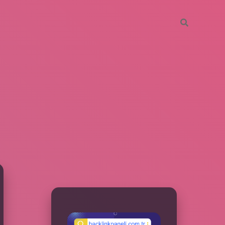
SIDEBAR
betxper