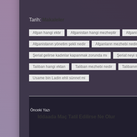
Tarih:
Makaleler
Afgan hangi ırktır
Afganistan hangi mezheptir
Afgani
Afganistanın yönetim şekli nedir
Afganların mezhebi nedi
Şeriat gelirse kadınlar kapanmak zorunda mı
Şeriat neyi
Taliban hangi ırktan
Taliban mezhebi nedir
Talibanın
Usame bin Ladin ehli sünnet mi
Önceki Yazı
Iddaada Maç Tatil Edilirse Ne Olur