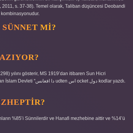
 2011, s. 37-38). Temel olarak, Taliban düşüncesi Deobandi
r kombinasyonudur.
 SÜNNET MI?
YAZIYOR?
n اس ocket دول kodlar yazdı.
EZHEPTIR?
ların %85’i Sünnilerdir ve Hanafi mezhebine aittir ve %14’ü