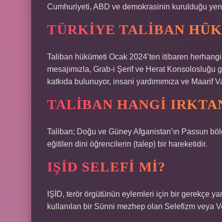
Cumhuriyeti, ABD ve demokrasinin kurulduğu yeni 
TÜRKIYE TALIBAN HÜK
Taliban hükümeti Ocak 2024’ten itibaren herhangi 
mesajımızla, Grab-i Şerif ve Herat Konsolosluğu ge
katkıda bulunuyor, insani yardımımıza ve Maarif Va
TALIBAN HANGI IRKTA
Taliban; Doğu ve Güney Afganistan’ın Passun bölg
eğitilen dini öğrencilerin (talep) bir hareketidir.
IŞİD SELEFI MI?
IŞİD, terör örgütünün eylemleri için bir gerekçe y
kullanılan bir Sünni mezhep olan Selefizm veya V