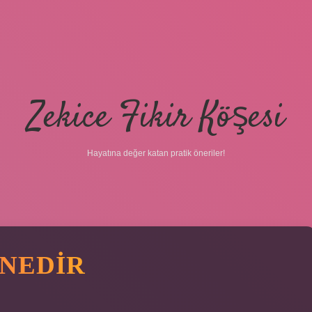
Zekice Fikir Köşesi
Hayatına değer katan pratik öneriler!
 NEDIR