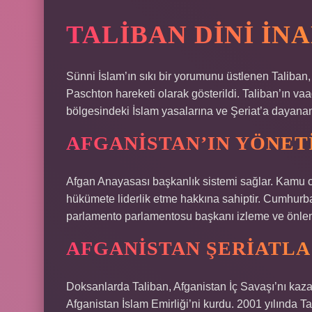
TALIBAN DINI IN
Sünni İslam’ın sıkı bir yorumunu üstlenen Taliban, 
Paschton hareketi olarak gösterildi. Taliban’ın va
bölgesindeki İslam yasalarına ve Şeriat’a dayanan 
AFGANISTAN’IN YÖNET
Afgan Anayasası başkanlık sistemi sağlar. Kamu 
hükümete liderlik etme hakkına sahiptir. Cumhurb
parlamento parlamentosu başkanı izleme ve önlem
AFGANISTAN ŞERIATLA
Doksanlarda Taliban, Afganistan İç Savaşı’nı kazan
Afganistan İslam Emirliği’ni kurdu. 2001 yılında 