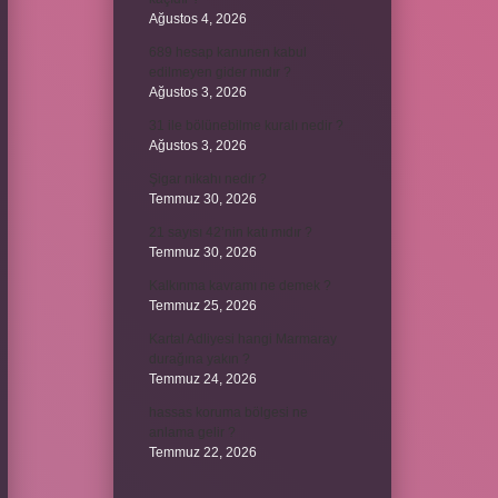
Ağustos 4, 2026
689 hesap kanunen kabul
edilmeyen gider mıdır ?
Ağustos 3, 2026
31 ile bölünebilme kuralı nedir ?
Ağustos 3, 2026
Şigar nikahı nedir ?
Temmuz 30, 2026
21 sayısı 42’nin katı mıdır ?
Temmuz 30, 2026
Kalkınma kavramı ne demek ?
Temmuz 25, 2026
Kartal Adliyesi hangi Marmaray
durağına yakın ?
Temmuz 24, 2026
hassas koruma bölgesi ne
anlama gelir ?
Temmuz 22, 2026