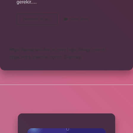
gerekir.…
Sicil
Devamını okuyun
Yorum Bırak
Affı
Için
Ne
Yapmak
Lazım
https://www.seraforum.com
https://begu.com.tr
https://elifcicekcilik.com.tr
Sitemap
SIDEBAR