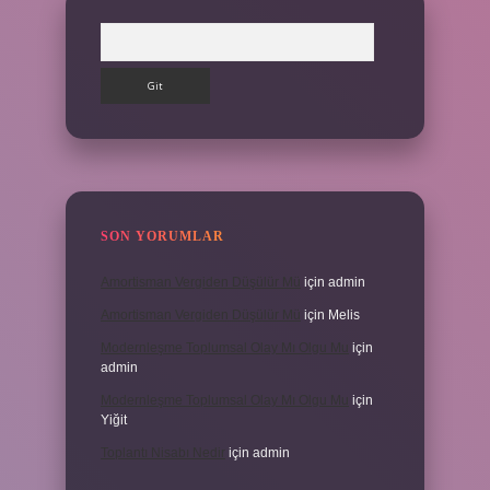
Arama
SON YORUMLAR
Amortisman Vergiden Düşülür Mü
için
admin
Amortisman Vergiden Düşülür Mü
için
Melis
Modernleşme Toplumsal Olay Mı Olgu Mu
için
admin
Modernleşme Toplumsal Olay Mı Olgu Mu
için
Yiğit
Toplantı Nisabı Nedir
için
admin