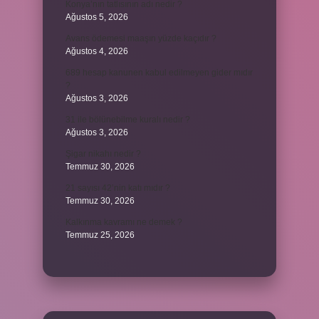
Konya’nın tatlısının adı nedir ?
Ağustos 5, 2026
Avans ödemesi maaşın yüzde kaçıdır ?
Ağustos 4, 2026
689 hesap kanunen kabul edilmeyen gider mıdır
?
Ağustos 3, 2026
31 ile bölünebilme kuralı nedir ?
Ağustos 3, 2026
Şigar nikahı nedir ?
Temmuz 30, 2026
21 sayısı 42’nin katı mıdır ?
Temmuz 30, 2026
Kalkınma kavramı ne demek ?
Temmuz 25, 2026