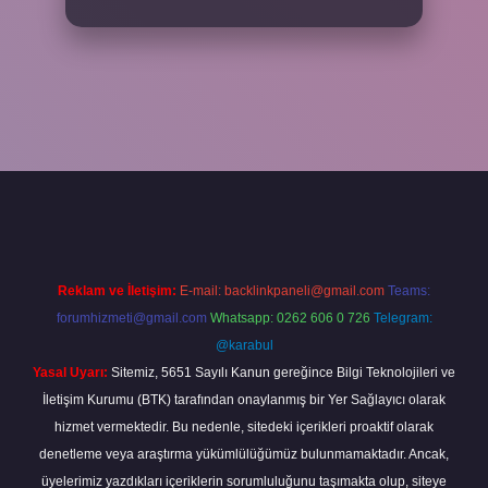
xper
Reklam ve İletişim:
E-mail:
backlinkpaneli@gmail.com
Teams:
forumhizmeti@gmail.com
Whatsapp: 0262 606 0 726
Telegram:
@karabul
Yasal Uyarı:
Sitemiz, 5651 Sayılı Kanun gereğince Bilgi Teknolojileri ve
İletişim Kurumu (BTK) tarafından onaylanmış bir Yer Sağlayıcı olarak
hizmet vermektedir. Bu nedenle, sitedeki içerikleri proaktif olarak
denetleme veya araştırma yükümlülüğümüz bulunmamaktadır. Ancak,
üyelerimiz yazdıkları içeriklerin sorumluluğunu taşımakta olup, siteye