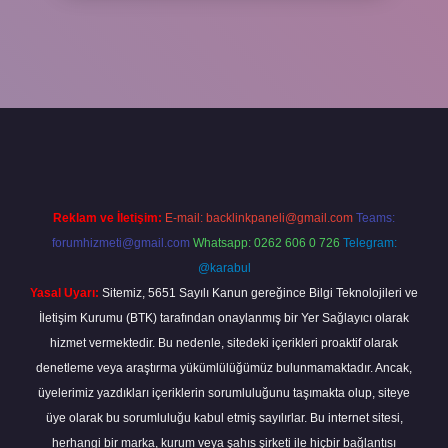
per
Reklam ve İletişim:
E-mail:
backlinkpaneli@gmail.com
Teams:
forumhizmeti@gmail.com
Whatsapp: 0262 606 0 726
Telegram:
@karabul
Yasal Uyarı:
Sitemiz, 5651 Sayılı Kanun gereğince Bilgi Teknolojileri ve
İletişim Kurumu (BTK) tarafından onaylanmış bir Yer Sağlayıcı olarak
hizmet vermektedir. Bu nedenle, sitedeki içerikleri proaktif olarak
denetleme veya araştırma yükümlülüğümüz bulunmamaktadır. Ancak,
üyelerimiz yazdıkları içeriklerin sorumluluğunu taşımakta olup, siteye
üye olarak bu sorumluluğu kabul etmiş sayılırlar. Bu internet sitesi,
herhangi bir marka, kurum veya şahıs şirketi ile hiçbir bağlantısı