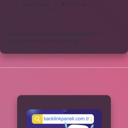
Gümrükten
Devamını okuyun
Yorum Bırak
Kaç
Tl
Geçer
https://www.seraforum.com
https://begu.com.tr
https://elifcicekcilik.com.tr
Sitemap
SIDEBAR