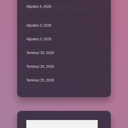
Avans ödemesi maaşın yüzde kaçıdır ?
Ağustos 4, 2026
689 hesap kanunen kabul edilmeyen gider mıdır
?
Ağustos 3, 2026
31 ile bölünebilme kuralı nedir ?
Ağustos 3, 2026
Şigar nikahı nedir ?
Temmuz 30, 2026
21 sayısı 42’nin katı mıdır ?
Temmuz 30, 2026
Kalkınma kavramı ne demek ?
Temmuz 25, 2026
Arama