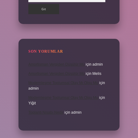
SON YORUMLAR
Amortisman Vergiden Düşülür Mü
için
admin
Amortisman Vergiden Düşülür Mü
için
Melis
Modernleşme Toplumsal Olay Mı Olgu Mu
için
admin
Modernleşme Toplumsal Olay Mı Olgu Mu
için
Yiğit
Toplantı Nisabı Nedir
için
admin