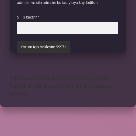
adresim ve site adresim bu tarayıcıya kaydedilsin.
5 + 3 kaçtır?
*
https://www.seraforum.com
https://begu.com.tr
https://elifcicekcilik.com.tr
knight online
nttgame
Sitemap