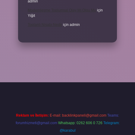
admin
Modernleşme Toplumsal Olay Mı Olgu Mu
için
Yiğit
Toplantı Nisabı Nedir
için
admin
betxper
Reklam ve İletişim:
E-mail:
backlinkpaneli@gmail.com
Teams:
forumhizmeti@gmail.com
Whatsapp: 0262 606 0 726
Telegram:
@karabul