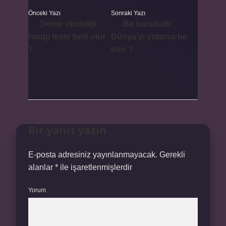
Önceki Yazı
Sonraki Yazı
Demir eksikliği
Bir karadelik
hangi teste belli olur
Dünya’yı yutarsa ne
?
olur ?
Bir yanıt yazın
E-posta adresiniz yayınlanmayacak.
Gerekli
alanlar
*
ile işaretlenmişlerdir
Yorum