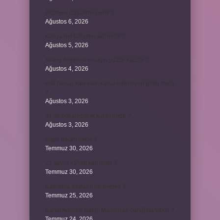
Biçimsel düşünme nedir ?
Ağustos 6, 2026
Konya’nın tatlısının adı nedir ?
Ağustos 5, 2026
Avans ödemesi maaşın yüzde kaçıdır ?
Ağustos 4, 2026
689 hesap kanunen kabul edilmeyen gider mıdır
?
Ağustos 3, 2026
31 ile bölünebilme kuralı nedir ?
Ağustos 3, 2026
Şigar nikahı nedir ?
Temmuz 30, 2026
21 sayısı 42’nin katı mıdır ?
Temmuz 30, 2026
Kalkınma kavramı ne demek ?
Temmuz 25, 2026
Kartal Adliyesi hangi Marmaray durağına yakın ?
Temmuz 24, 2026