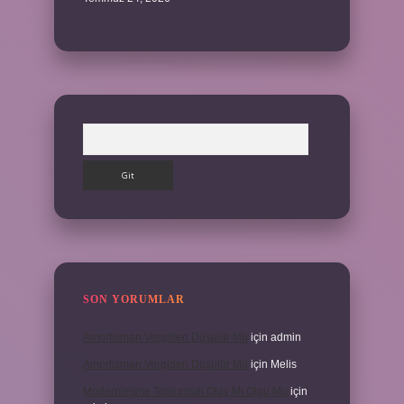
Arama
SON YORUMLAR
Amortisman Vergiden Düşülür Mü
için
admin
Amortisman Vergiden Düşülür Mü
için
Melis
Modernleşme Toplumsal Olay Mı Olgu Mu
için