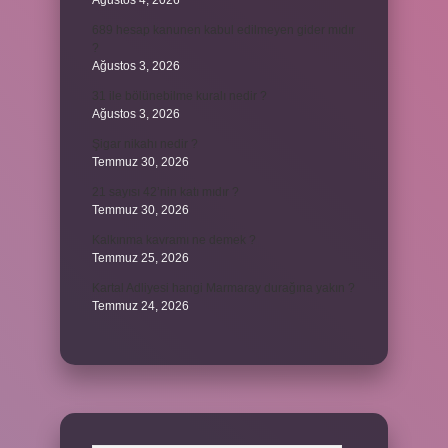
Ağustos 4, 2026
689 hesap kanunen kabul edilmeyen gider mıdır
?
Ağustos 3, 2026
31 ile bölünebilme kuralı nedir ?
Ağustos 3, 2026
Şigar nikahı nedir ?
Temmuz 30, 2026
21 sayısı 42’nin katı mıdır ?
Temmuz 30, 2026
Kalkınma kavramı ne demek ?
Temmuz 25, 2026
Kartal Adliyesi hangi Marmaray durağına yakın ?
Temmuz 24, 2026