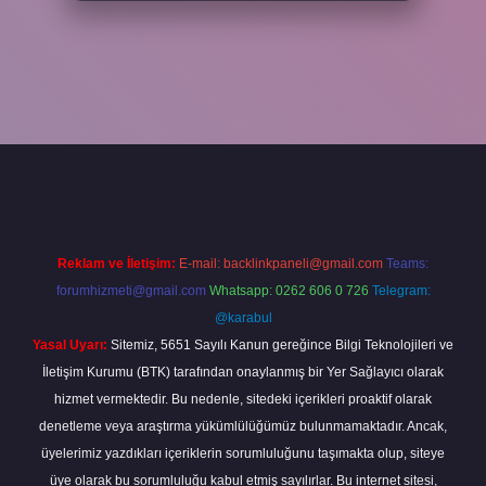
per
Reklam ve İletişim:
E-mail:
backlinkpaneli@gmail.com
Teams:
forumhizmeti@gmail.com
Whatsapp: 0262 606 0 726
Telegram:
@karabul
Yasal Uyarı:
Sitemiz, 5651 Sayılı Kanun gereğince Bilgi Teknolojileri ve
İletişim Kurumu (BTK) tarafından onaylanmış bir Yer Sağlayıcı olarak
hizmet vermektedir. Bu nedenle, sitedeki içerikleri proaktif olarak
denetleme veya araştırma yükümlülüğümüz bulunmamaktadır. Ancak,
üyelerimiz yazdıkları içeriklerin sorumluluğunu taşımakta olup, siteye
üye olarak bu sorumluluğu kabul etmiş sayılırlar. Bu internet sitesi,