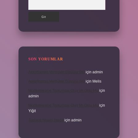
Arama
SON YORUMLAR
Amortisman Vergiden Düşülür Mü
için
admin
Amortisman Vergiden Düşülür Mü
için
Melis
Modernleşme Toplumsal Olay Mı Olgu Mu
için
admin
Modernleşme Toplumsal Olay Mı Olgu Mu
için
Yiğit
Toplantı Nisabı Nedir
için
admin