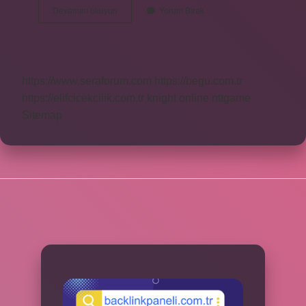
Biseksüel
Devamını okuyun
Yorum Bırak
Ne
Dir
https://www.seraforum.com
https://begu.com.tr
https://elifcicekcilik.com.tr
knight online
nttgame
Sitemap
SIDEBAR