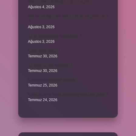
Avans ödemesi maaşın yüzde kaçıdır ?
Ağustos 4, 2026
689 hesap kanunen kabul edilmeyen gider mıdır
?
Ağustos 3, 2026
31 ile bölünebilme kuralı nedir ?
Ağustos 3, 2026
Şigar nikahı nedir ?
Temmuz 30, 2026
21 sayısı 42’nin katı mıdır ?
Temmuz 30, 2026
Kalkınma kavramı ne demek ?
Temmuz 25, 2026
Kartal Adliyesi hangi Marmaray durağına yakın ?
Temmuz 24, 2026