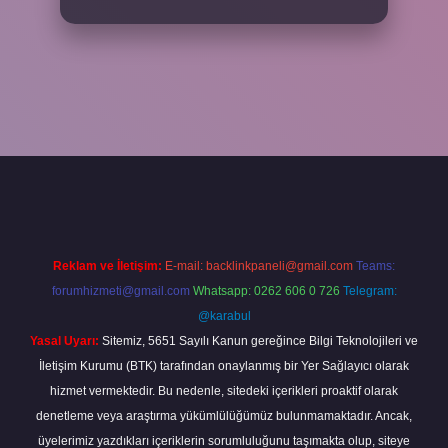
per
Reklam ve İletişim:
E-mail:
backlinkpaneli@gmail.com
Teams:
forumhizmeti@gmail.com
Whatsapp: 0262 606 0 726
Telegram:
@karabul
Yasal Uyarı:
Sitemiz, 5651 Sayılı Kanun gereğince Bilgi Teknolojileri ve
İletişim Kurumu (BTK) tarafından onaylanmış bir Yer Sağlayıcı olarak
hizmet vermektedir. Bu nedenle, sitedeki içerikleri proaktif olarak
denetleme veya araştırma yükümlülüğümüz bulunmamaktadır. Ancak,
üyelerimiz yazdıkları içeriklerin sorumluluğunu taşımakta olup, siteye