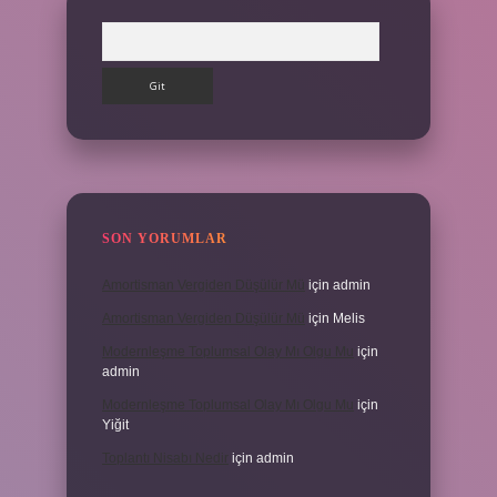
Arama
SON YORUMLAR
Amortisman Vergiden Düşülür Mü
için
admin
Amortisman Vergiden Düşülür Mü
için
Melis
Modernleşme Toplumsal Olay Mı Olgu Mu
için
admin
Modernleşme Toplumsal Olay Mı Olgu Mu
için
Yiğit
Toplantı Nisabı Nedir
için
admin