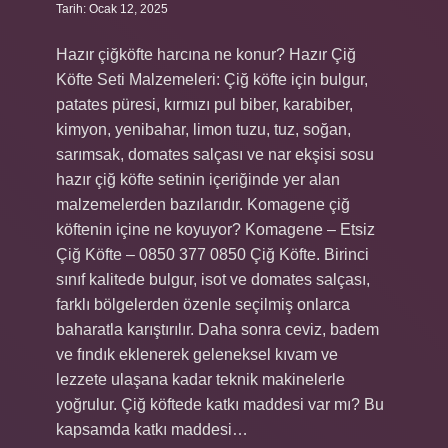
Tarih: Ocak 12, 2025
Hazır çiğköfte harcına ne konur? Hazır Çiğ
Köfte Seti Malzemeleri: Çiğ köfte için bulgur,
patates püresi, kırmızı pul biber, karabiber,
kimyon, yenibahar, limon tuzu, tuz, soğan,
sarımsak, domates salçası ve nar ekşisi sosu
hazır çiğ köfte setinin içeriğinde yer alan
malzemelerden bazılarıdır. Komagene çiğ
köftenin içine ne koyuyor? Komagene – Etsiz
Çiğ Köfte – 0850 377 0850 Çiğ Köfte. Birinci
sınıf kalitede bulgur, isot ve domates salçası,
farklı bölgelerden özenle seçilmiş onlarca
baharatla karıştırılır. Daha sonra ceviz, badem
ve fındık eklenerek geleneksel kıvam ve
lezzete ulaşana kadar teknik makinelerle
yoğrulur. Çiğ köftede katkı maddesi var mı? Bu
kapsamda katkı maddesi…