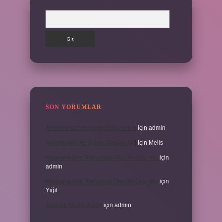
Arama
SON YORUMLAR
Amortisman Vergiden Düşülür Mü
için
admin
Amortisman Vergiden Düşülür Mü
için
Melis
Modernleşme Toplumsal Olay Mı Olgu Mu
için
admin
Modernleşme Toplumsal Olay Mı Olgu Mu
için
Yiğit
Toplantı Nisabı Nedir
için
admin