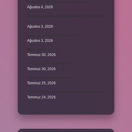
Avans ödemesi maaşın yüzde kaçıdır ?
Ağustos 4, 2026
689 hesap kanunen kabul edilmeyen gider mıdır
?
Ağustos 3, 2026
31 ile bölünebilme kuralı nedir ?
Ağustos 3, 2026
Şigar nikahı nedir ?
Temmuz 30, 2026
21 sayısı 42’nin katı mıdır ?
Temmuz 30, 2026
Kalkınma kavramı ne demek ?
Temmuz 25, 2026
Kartal Adliyesi hangi Marmaray durağına yakın ?
Temmuz 24, 2026