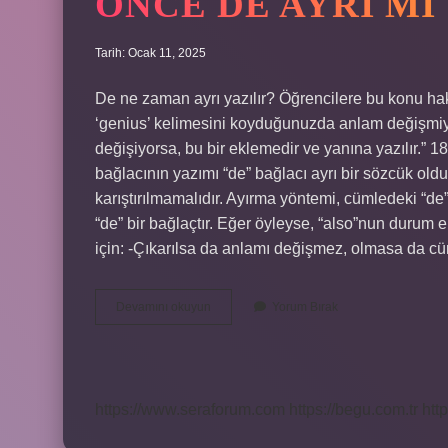
ÖNCE DE AYRI MI
Tarih: Ocak 11, 2025
De ne zaman ayrı yazılır? Öğrencilere bu konu hakk
‘genius’ kelimesini koyduğunuzda anlam değişmiyor
değişiyorsa, bu bir eklemedir ve yanına yazılır.” 1
bağlacının yazımı “de” bağlacı ayrı bir sözcük oldu
karıştırılmamalıdır. Ayırma yöntemi, cümledeki “de
“de” bir bağlaçtır. Eğer öyleyse, “also”nun durum e
için: -Çıkarılsa da anlamı değişmez, olmasa da 
Önce
Devamını okuyun
Yorum Bırak
De
Ayrı
Mı
https://www.seraforum.com
https://begu.com.tr
http