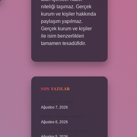
niteliği taşımaz. Gerçek
kurum ve kişiler hakkında
paylaşım yapılmaz.
Gerçek kurum ve kişiler
ile isim benzerlikleri
tamamen tesadüfidir.
SON YAZILAR
Kaç çeşit şirk vardır ?
Ağustos 7, 2026
Biçimsel düşünme nedir ?
Ağustos 6, 2026
Konya’nın tatlısının adı nedir ?
Ağustos 5, 2026