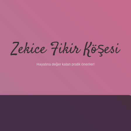
Zekice Fikir Köşesi
Hayatına değer katan pratik öneriler!