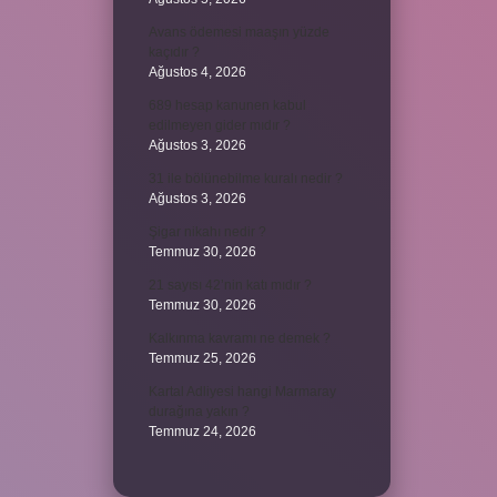
Avans ödemesi maaşın yüzde
kaçıdır ?
Ağustos 4, 2026
689 hesap kanunen kabul
edilmeyen gider mıdır ?
Ağustos 3, 2026
31 ile bölünebilme kuralı nedir ?
Ağustos 3, 2026
Şigar nikahı nedir ?
Temmuz 30, 2026
21 sayısı 42’nin katı mıdır ?
Temmuz 30, 2026
Kalkınma kavramı ne demek ?
Temmuz 25, 2026
Kartal Adliyesi hangi Marmaray
durağına yakın ?
Temmuz 24, 2026