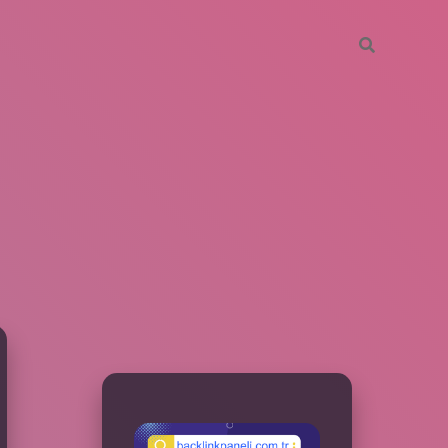
SIDEBAR
betxper