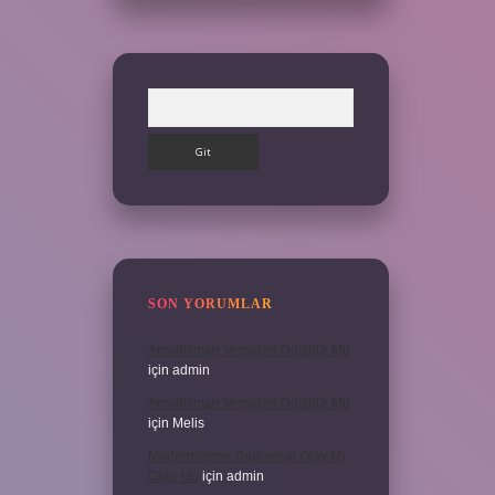
Arama
SON YORUMLAR
Amortisman Vergiden Düşülür Mü
için
admin
Amortisman Vergiden Düşülür Mü
için
Melis
Modernleşme Toplumsal Olay Mı
Olgu Mu
için
admin