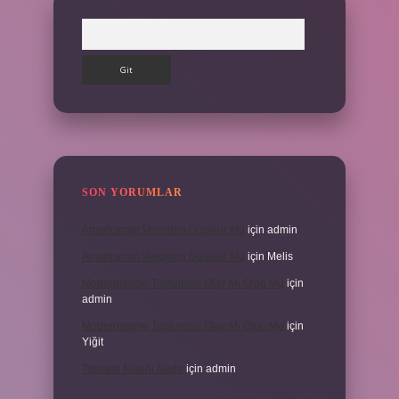
Arama
SON YORUMLAR
Amortisman Vergiden Düşülür Mü
için
admin
Amortisman Vergiden Düşülür Mü
için
Melis
Modernleşme Toplumsal Olay Mı Olgu Mu
için
admin
Modernleşme Toplumsal Olay Mı Olgu Mu
için
Yiğit
Toplantı Nisabı Nedir
için
admin