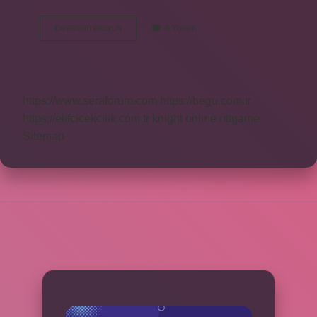
1984
Devamını okuyun
6 Yorum
Doğumlu
Olan
Kaç
Yaşında
Olur
https://www.seraforum.com
https://begu.com.tr
https://elifcicekcilik.com.tr
knight online
nttgame
Sitemap
SIDEBAR