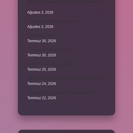
689 hesap kanunen kabul edilmeyen gider mıdır
?
Ağustos 3, 2026
31 ile bölünebilme kuralı nedir ?
Ağustos 3, 2026
Şigar nikahı nedir ?
Temmuz 30, 2026
21 sayısı 42’nin katı mıdır ?
Temmuz 30, 2026
Kalkınma kavramı ne demek ?
Temmuz 25, 2026
Kartal Adliyesi hangi Marmaray durağına yakın ?
Temmuz 24, 2026
hassas koruma bölgesi ne anlama gelir ?
Temmuz 22, 2026