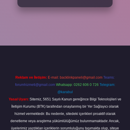
per
Reklam ve İletişim:
E-mail:
backlinkpaneli@gmail.com
Teams:
forumhizmeti@gmail.com
Whatsapp: 0262 606 0 726
Telegram:
@karabul
Yasal Uyarı:
Sitemiz, 5651 Sayılı Kanun gereğince Bilgi Teknolojileri ve
İletişim Kurumu (BTK) tarafından onaylanmış bir Yer Sağlayıcı olarak
hizmet vermektedir. Bu nedenle, sitedeki içerikleri proaktif olarak
denetleme veya araştırma yükümlülüğümüz bulunmamaktadır. Ancak,
üyelerimiz yazdıkları içeriklerin sorumluluğunu taşımakta olup, siteye