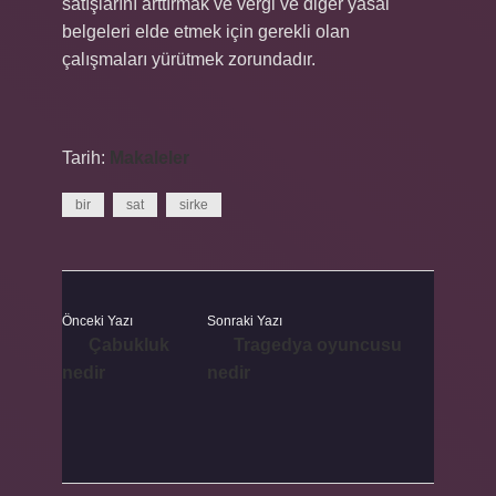
satışlarını arttırmak ve vergi ve diğer yasal
belgeleri elde etmek için gerekli olan
çalışmaları yürütmek zorundadır.
Tarih:
Makaleler
bir
sat
sirke
Önceki Yazı
Sonraki Yazı
Çabukluk
Tragedya oyuncusu
nedir
nedir