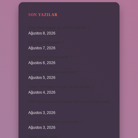
SON YAZILAR
Ters yöne bakan açı çiftleri nelerdir ?
Ağustos 8, 2026
Kaç çeşit şirk vardır ?
Ağustos 7, 2026
Biçimsel düşünme nedir ?
Ağustos 6, 2026
Konya’nın tatlısının adı nedir ?
Ağustos 5, 2026
Avans ödemesi maaşın yüzde kaçıdır ?
Ağustos 4, 2026
689 hesap kanunen kabul edilmeyen gider mıdır
?
Ağustos 3, 2026
31 ile bölünebilme kuralı nedir ?
Ağustos 3, 2026
Şigar nikahı nedir ?