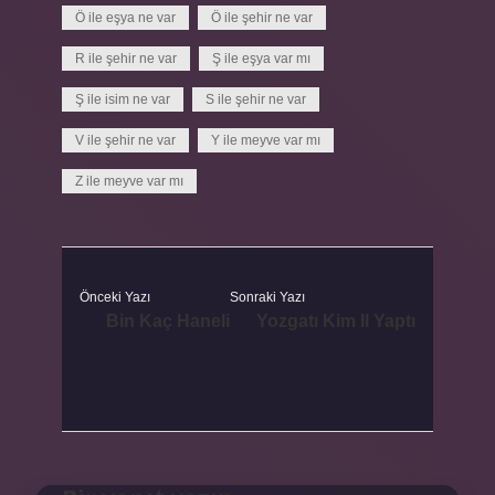
Ö ile eşya ne var
Ö ile şehir ne var
R ile şehir ne var
Ş ile eşya var mı
Ş ile isim ne var
S ile şehir ne var
V ile şehir ne var
Y ile meyve var mı
Z ile meyve var mı
Önceki Yazı
Sonraki Yazı
Bin Kaç Haneli
Yozgatı Kim Il Yaptı