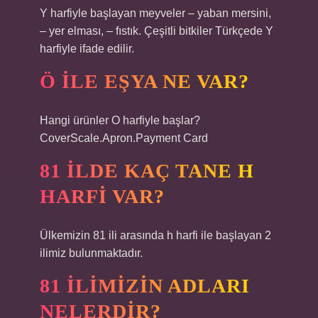
Y harfiyle başlayan meyveler – yaban mersini,
– yer elması, – fıstık. Çeşitli bitkiler Türkçede Y
harfiyle ifade edilir.
Ö ILE EŞYA NE VAR?
Hangi ürünler O harfiyle başlar?
CoverScale.Apron.Payment Card
81 ILDE KAÇ TANE H
HARFI VAR?
Ülkemizin 81 ili arasında h harfi ile başlayan 2
ilimiz bulunmaktadır.
81 ILIMIZIN ADLARI
NELERDIR?