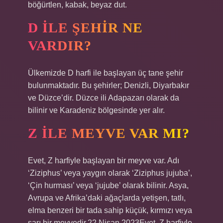
böğürtlen, kabak, beyaz dut.
D ILE ŞEHIR NE
VARDIR?
Ülkemizde D harfi ile başlayan üç tane şehir
bulunmaktadır. Bu şehirler; Denizli, Diyarbakır
ve Düzce’dir. Düzce ili Adapazarı olarak da
bilinir ve Karadeniz bölgesinde yer alır.
Z ILE MEYVE VAR MI?
Evet, Z harfiyle başlayan bir meyve var. Adı
‘Ziziphus’ veya yaygın olarak ‘Ziziphus jujuba’,
‘Çin hurması’ veya ‘jujube’ olarak bilinir. Asya,
Avrupa ve Afrika’daki ağaçlarda yetişen, tatlı,
elma benzeri bir tada sahip küçük, kırmızı veya
sarı bir meyvedir.22 Nisan 2023Evet, Z harfiyle