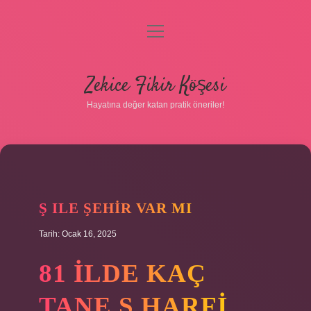
menüyü
Gizlilik Politikası
aç
Hakkımızda
Zekice Fikir Köşesi
Yasal Uyarı
Hayatına değer katan pratik öneriler!
Ş ILE ŞEHIR VAR MI
Tarih: Ocak 16, 2025
81 ILDE KAÇ
TANE Ş HARFI