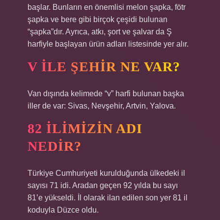
başlar. Bunların en önemlisi melon şapka, fötr
şapka ve bere gibi birçok çeşidi bulunan
“şapka”dır. Ayrıca, atkı, şort ve şalvar da Ş
harfiyle başlayan ürün adları listesinde yer alır.
V ILE ŞEHIR NE VAR?
Van dışında kelimede “v” harfi bulunan başka
iller de var: Sivas, Nevşehir, Artvin, Yalova.
82 ILIMIZIN ADI
NEDIR?
Türkiye Cumhuriyeti kurulduğunda ülkedeki il
sayısı 71 idi. Aradan geçen 92 yılda bu sayı
81’e yükseldi. İl olarak ilan edilen son yer 81 il
koduyla Düzce oldu.