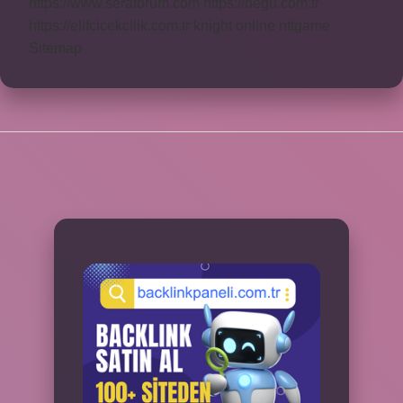
https://www.seraforum.com
https://begu.com.tr
https://elifcicekcilik.com.tr
knight online
nttgame
Sitemap
SIDEBAR