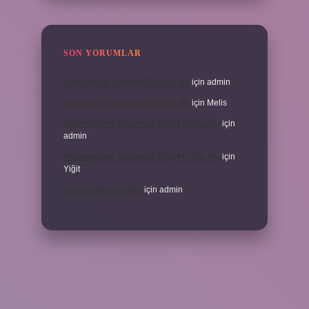
SON YORUMLAR
Amortisman Vergiden Düşülür Mü
için
admin
Amortisman Vergiden Düşülür Mü
için
Melis
Modernleşme Toplumsal Olay Mı Olgu Mu
için
admin
Modernleşme Toplumsal Olay Mı Olgu Mu
için
Yiğit
Toplantı Nisabı Nedir
için
admin