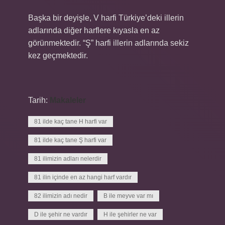
Başka bir deyişle, V harfi Türkiye’deki illerin
adlarında diğer harflere kıyasla en az
görünmektedir. “Ş” harfi illerin adlarında sekiz
kez geçmektedir.
Tarih:
Makaleler
81 ilde kaç tane H harfi var
81 ilde kaç tane Ş harfi var
81 ilimizin adları nelerdir
81 ilin içinde en az hangi harf vardır
82 ilimizin adı nedir
B ile meyve var mı
D ile şehir ne vardır
H ile şehirler ne var