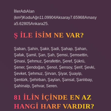
İllerAdıAlan
(km²)KoduAğrı11.09904Aksaray7.65968Amasy
a5.62805Ankara25.
Ş ILE ISIM NE VAR?
Şaban, Şahin, Şakir, Şadi, Şahap, Şahan,
Şafak, Şamil, Şan, Şah, Şemsi, Şemsettin,
Şinasi, Şehmuz, Şerafettin, Şeref, Şükrü,
Şener, Şendoğan, Şenol, Şensoy, Şerif, Şevki,
Şevket, Şehmuz, Şirvan, Şiyar, Şuayip,
Şentürk, Şehirban, Şaylan, Şansal, Şanlıbay,
Şahinalp, Şehvar, Seren.
81 ILIN IÇINDE EN AZ
HANGI HARF VARDIR?