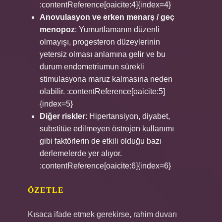
:contentReference[oaicite:4]{index=4}
Anovulasyon ve erken menarş / geç
menopoz
: Yumurtlamanın düzenli
olmayışı, progesteron düzeylerinin
yetersiz olması anlamına gelir ve bu
durum endometriumun sürekli
stimulasyona maruz kalmasına neden
olabilir. :contentReference[oaicite:5]
{index=5}
Diğer riskler
: Hipertansiyon, diyabet,
substitüe edilmeyen östrojen kullanımı
gibi faktörlerin de etkili olduğu bazı
derlemelerde yer alıyor.
:contentReference[oaicite:6]{index=6}
ÖZETLE
Kısaca ifade etmek gerekirse, rahim duvarı