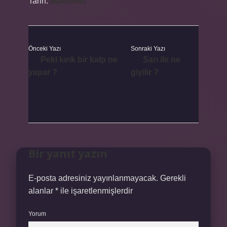
Tarih:
Makaleler
Önceki Yazı
Sonraki Yazı
Peki kırık bir kalp ne
Sarı ile ne
yapar ?
giyilir ?
Bir yanıt yazın
E-posta adresiniz yayınlanmayacak.
Gerekli
alanlar
*
ile işaretlenmişlerdir
Yorum