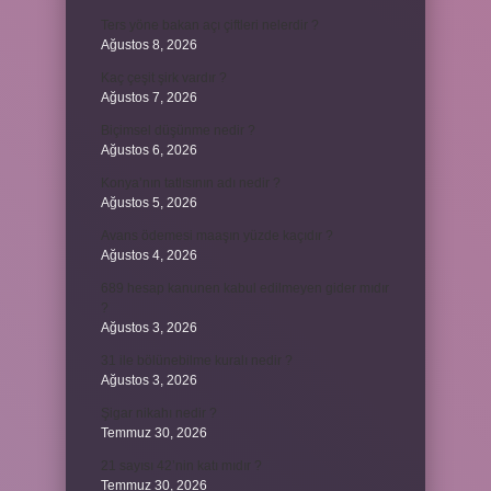
Ters yöne bakan açı çiftleri nelerdir ?
Ağustos 8, 2026
Kaç çeşit şirk vardır ?
Ağustos 7, 2026
Biçimsel düşünme nedir ?
Ağustos 6, 2026
Konya’nın tatlısının adı nedir ?
Ağustos 5, 2026
Avans ödemesi maaşın yüzde kaçıdır ?
Ağustos 4, 2026
689 hesap kanunen kabul edilmeyen gider mıdır
?
Ağustos 3, 2026
31 ile bölünebilme kuralı nedir ?
Ağustos 3, 2026
Şigar nikahı nedir ?
Temmuz 30, 2026
21 sayısı 42’nin katı mıdır ?
Temmuz 30, 2026