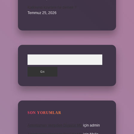
Kalkınma kavramı ne demek ?
Temmuz 25, 2026
Arama
SON YORUMLAR
Amortisman Vergiden Düşülür Mü
için
admin