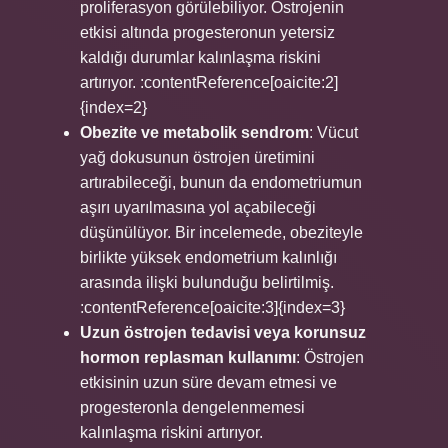
proliferasyon görülebiliyor. Östrojenin
etkisi altında progesteronun yetersiz
kaldığı durumlar kalınlaşma riskini
artırıyor. :contentReference[oaicite:2]
{index=2}
Obezite ve metabolik sendrom
: Vücut
yağ dokusunun östrojen üretimini
artırabileceği, bunun da endometriumun
aşırı uyarılmasına yol açabileceği
düşünülüyor. Bir incelemede, obeziteyle
birlikte yüksek endometrium kalınlığı
arasında ilişki bulunduğu belirtilmiş.
:contentReference[oaicite:3]{index=3}
Uzun östrojen tedavisi veya korunsuz
hormon replasman kullanımı
: Östrojen
etkisinin uzun süre devam etmesi ve
progesteronla dengelenmemesi
kalınlaşma riskini artırıyor.