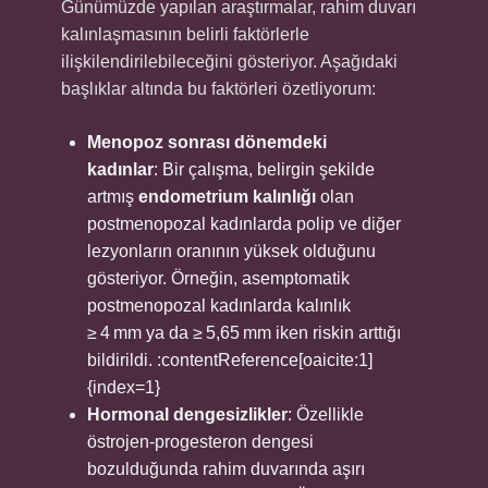
Günümüzde yapılan araştırmalar, rahim duvarı
kalınlaşmasının belirli faktörlerle
ilişkilendirilebileceğini gösteriyor. Aşağıdaki
başlıklar altında bu faktörleri özetliyorum:
Menopoz sonrası dönemdeki
kadınlar
: Bir çalışma, belirgin şekilde
artmış
endometrium kalınlığı
olan
postmenopozal kadınlarda polip ve diğer
lezyonların oranının yüksek olduğunu
gösteriyor. Örneğin, asemptomatik
postmenopozal kadınlarda kalınlık
≥ 4 mm ya da ≥ 5,65 mm iken riskin arttığı
bildirildi. :contentReference[oaicite:1]
{index=1}
Hormonal dengesizlikler
: Özellikle
östrojen‑progesteron dengesi
bozulduğunda rahim duvarında aşırı