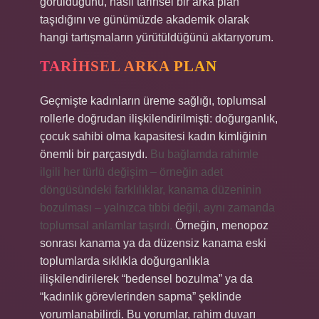
görüldüğünü, nasıl tarihsel bir arka plan
taşıdığını ve günümüzde akademik olarak
hangi tartışmaların yürütüldüğünü aktarıyorum.
TARIHSEL ARKA PLAN
Geçmişte kadınların üreme sağlığı, toplumsal
rollerle doğrudan ilişkilendirilmişti: doğurganlık,
çocuk sahibi olma kapasitesi kadın kimliğinin
önemli bir parçasıydı.
Bu bağlamda rahimle
ilgili her türlü değişim – örneğin adet
döngüsündeki farklılıklar, kanama düzeninin
bozulması – yalnızca tıbbi değil, aynı zamanda
toplumsal anlamlar taşırdı.
Örneğin, menopoz
sonrası kanama ya da düzensiz kanama eski
toplumlarda sıklıkla doğurganlıkla
ilişkilendirilerek “bedensel bozulma” ya da
“kadınlık görevlerinden sapma” şeklinde
yorumlanabilirdi. Bu yorumlar, rahim duvarı