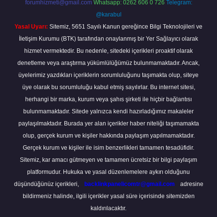
forumhizmeti@gmail.com
Whatsapp: 0262 606 0 726
Telegram:
@karabul
Yasal Uyarı:
Sitemiz, 5651 Sayılı Kanun gereğince Bilgi Teknolojileri ve
İletişim Kurumu (BTK) tarafından onaylanmış bir Yer Sağlayıcı olarak
hizmet vermektedir. Bu nedenle, sitedeki içerikleri proaktif olarak
denetleme veya araştırma yükümlülüğümüz bulunmamaktadır. Ancak,
üyelerimiz yazdıkları içeriklerin sorumluluğunu taşımakta olup, siteye
üye olarak bu sorumluluğu kabul etmiş sayılırlar. Bu internet sitesi,
herhangi bir marka, kurum veya şahıs şirketi ile hiçbir bağlantısı
bulunmamaktadır. Sitede yalnızca kendi hazırladığımız makaleler
paylaşılmaktadır. Burada yer alan içerikler haber niteliği taşımamakta
olup, gerçek kurum ve kişiler hakkında paylaşım yapılmamaktadır.
Gerçek kurum ve kişiler ile isim benzerlikleri tamamen tesadüfidir.
Sitemiz, kar amacı gütmeyen ve tamamen ücretsiz bir bilgi paylaşım
platformudur. Hukuka ve yasal düzenlemelere aykırı olduğunu
düşündüğünüz içerikleri,
backlinkpanelicomtr@gmail.com
adresine
bildirmeniz halinde, ilgili içerikler yasal süre içerisinde sitemizden
kaldırılacaktır.