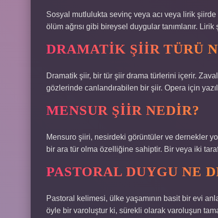
Sosyal mutlulukta sevinç veya acı veya lirik şiirde 
ölüm ağrısı gibi bireysel duygular tanımlanır. Lirik
DRAMATIK ŞIIR TÜRÜ 
Dramatik şiir, bir tür şiir drama türlerini içerir. Z
gözlerinde canlandırabilen bir şiir. Opera için yazıl
MENSUR ŞIIR NEDIR?
Mensuro şiiri, nesirdeki görüntüler ve dernekler yolu
bir ara tür olma özelliğine sahiptir. Bir veya iki ta
PASTORAL DUYGU NE 
Pastoral kelimesi, ülke yaşamının basit bir evi anl
öyle bir varoluştur ki, sürekli olarak varoluşun t