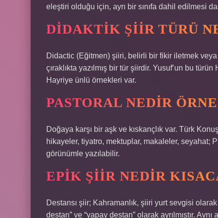
eleştiri olduğu için, ayrı bir sınıfa dahil edilmesi d
DIDAKTIK ŞIIR TÜRÜ N
Didactic (Eğitmen) şiiri, belirli bir fikir iletmek v
çıraklıkta yazılmış bir tür şiirdir. Yusuf’un bu t
Hayriye ünlü örnekleri var.
PASTORAL NEDIR ÖRNE
Doğaya karşı bir aşk ve kıskançlık var. Türk Konuş
hikayeler, tiyatro, mektuplar, makaleler, seyahat; P
görünümle yazılabilir.
EPIK ŞIIR NEDIR KISAC
Destansı şiir; Kahramanlık, şiiri yurt sevgisi olarak 
destan” ve “yapay destan” olarak ayrılmıştır. Aynı