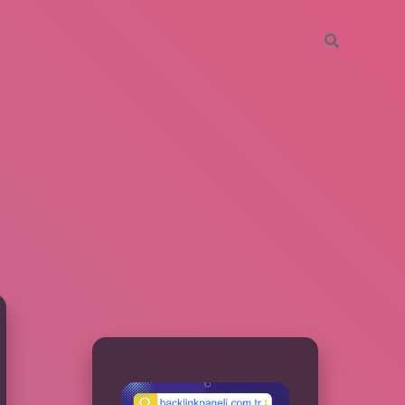
SIDEBAR
betxper