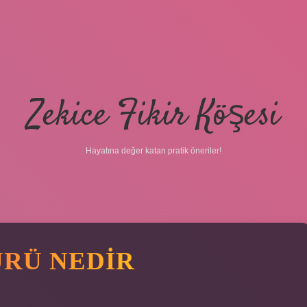
Zekice Fikir Köşesi
Hayatına değer katan pratik öneriler!
ÜRÜ NEDIR