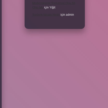
Modernleşme Toplumsal Olay Mı
Olgu Mu
için
Yiğit
Toplantı Nisabı Nedir
için
admin