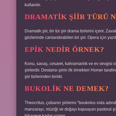
kullanılır.
DRAMATIK ŞIIR TÜRÜ 
Dramatik şiir, bir tür şiir drama türlerini içerir. Z
gözlerinde canlandırabilen bir şiir. Opera için yazıl
EPIK NEDIR ÖRNEK?
Konu, savaş, cesaret, kahramanlık ve ev sevgisi ol
şiirlerdir. Destansı şiirin ilk örnekleri Homer tara
şiir türlerinden biridir.
BUKOLIK NE DEMEK?
Theocritus, çobanın şiirlerini “boukolos ında adınd
manzarayı, müziği ve doğayı kapsayan pastoral şii
hikayeye kadar uzanır.