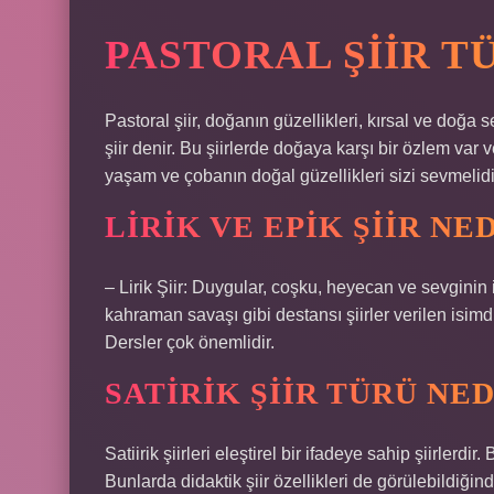
PASTORAL ŞIIR T
Pastoral şiir, doğanın güzellikleri, kırsal ve doğa
şiir denir. Bu şiirlerde doğaya karşı bir özlem var v
yaşam ve çobanın doğal güzellikleri sizi sevmelidi
LIRIK VE EPIK ŞIIR NE
– Lirik Şiir: Duygular, coşku, heyecan ve sevginin if
kahraman savaşı gibi destansı şiirler verilen isimdir.
Dersler çok önemlidir.
SATIRIK ŞIIR TÜRÜ NED
Satiirik şiirleri eleştirel bir ifadeye sahip şiirlerdir. 
Bunlarda didaktik şiir özellikleri de görülebildiğinde