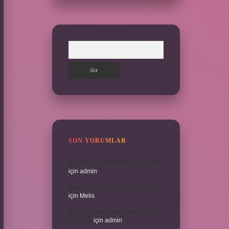
Arama
SON YORUMLAR
Amortisman Vergiden Düşülür Mü
için
admin
Amortisman Vergiden Düşülür Mü
için
Melis
Modernleşme Toplumsal Olay Mı
Olgu Mu
için
admin