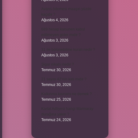
Avans ödemesi maaşın yüzde
kaçıdır ?
Ağustos 4, 2026
689 hesap kanunen kabul
edilmeyen gider mıdır ?
Ağustos 3, 2026
31 ile bölünebilme kuralı nedir ?
Ağustos 3, 2026
Şigar nikahı nedir ?
Temmuz 30, 2026
21 sayısı 42’nin katı mıdır ?
Temmuz 30, 2026
Kalkınma kavramı ne demek ?
Temmuz 25, 2026
Kartal Adliyesi hangi Marmaray
durağına yakın ?
Temmuz 24, 2026