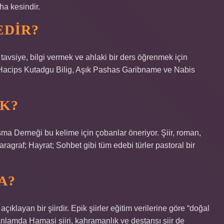
aha kesindir.
EDIR?
eya tavsiye, bilgi vermek ve ahlaki bir ders öğrenmek için
ürün Hacips Kutadgu Bilig, Aşık Pashas Garibname ve Nabis
K?
ma Derneği bu kelime için çobanlar öneriyor. Şiir, roman,
aragraf; Hayrat; Sohbet gibi tüm edebi türler pastoral bir
A?
açıklayan bir şiirdir. Epik şiirler eğitim verilerine göre “doğal
 anlamda Hamasi şiiri, kahramanlık ve destansı şiir de