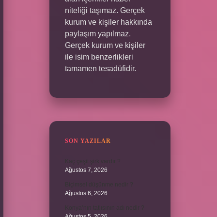
niteliği taşımaz. Gerçek
kurum ve kişiler hakkında
paylaşım yapılmaz.
Gerçek kurum ve kişiler
ile isim benzerlikleri
tamamen tesadüfidir.
SON YAZILAR
Kaç çeşit şirk vardır ?
Ağustos 7, 2026
Biçimsel düşünme nedir ?
Ağustos 6, 2026
Konya’nın tatlısının adı nedir ?
Ağustos 5, 2026