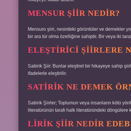
MENSUR ŞIIR NEDIR?
Mensuro şiiri, nesirdeki görüntüler ve dernekler yolu
bir ara tür olma özelliğine sahiptir. Bir veya iki ta
ELEŞTIRICI ŞIIRLERE 
Satiirik Şiir: Bunlar eleştirel bir hikayeye sahip şiir
ifadelerle eleştirilir.
SATIRIK NE DEMEK ÖR
Satiirik Şiirler; Toplumun veya insanların kötü yönler
literatürünün tarafı halk literatüründeki döngülere 
LIRIK ŞIIR NEDIR EDE