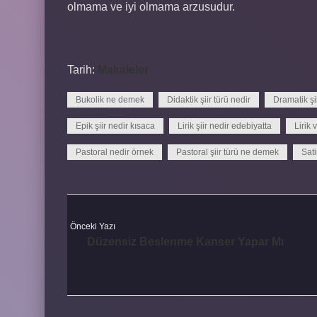
olmama ve iyi olmama arzusudur.
Tarih:
Makaleler
Bukolik ne demek
Didaktik şiir türü nedir
Dramatik şi
Epik şiir nedir kısaca
Lirik şiir nedir edebiyatta
Lirik 
Pastoral nedir örnek
Pastoral şiir türü ne demek
Sat
Önceki Yazı
Düzensiz Beslenme Kanser Yapar Mı