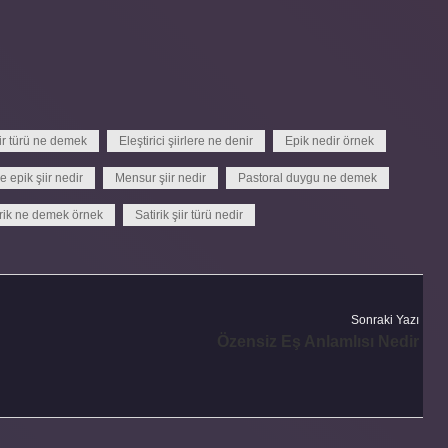
ir türü ne demek
Eleştirici şiirlere ne denir
Epik nedir örnek
ve epik şiir nedir
Mensur şiir nedir
Pastoral duygu ne demek
irik ne demek örnek
Satirik şiir türü nedir
Sonraki Yazı
Özensiz Eş Anlamlısı Nedir