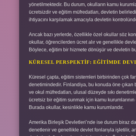
yönetilmektedir. Bu durum, okulların kamu kurumlar
ücretsizdir ve eğitim müfredatları, devletin belirled
ihtiyacını karşılamak amacıyla devletin kontrolünd
Ancak bazı yerlerde, özellikle özel okullar söz k
okullar, öğrencilerden ücret alır ve genellikle dev
Böylece, eğitim bir hizmete dönüşür ve devletin bu 
KÜRESEL PERSPEKTIF: EĞITIMDE DEV
Küresel çapta, eğitim sistemleri birbirinden çok f
denetimindedir. Finlandiya, bu konuda öne çıkan bi
ve okul müfredatları, ulusal düzeyde sıkı denetimler
ücretsiz bir eğitim sunmak için kamu kurumlarının 
Burada okullar, kesinlikle kamu kurumlarıdır.
Amerika Birleşik Devletleri’nde ise durum biraz daha
denetlenir ve genellikle devlet fonlarıyla işletili