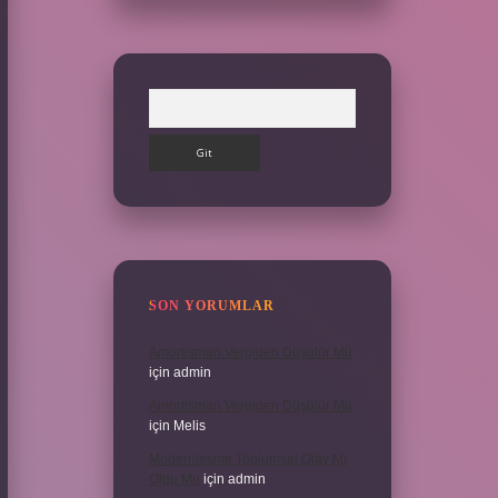
Arama
SON YORUMLAR
Amortisman Vergiden Düşülür Mü
için
admin
Amortisman Vergiden Düşülür Mü
için
Melis
Modernleşme Toplumsal Olay Mı
Olgu Mu
için
admin