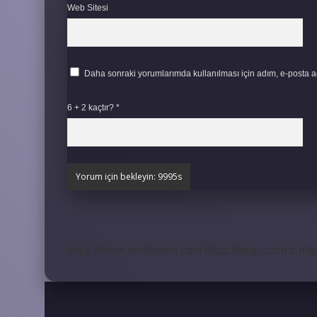
Web Sitesi
Daha sonraki yorumlarımda kullanılması için adım, e-posta ad
6 + 2 kaçtır?
*
https://www.seraforum.com
https://begu.com.tr
http