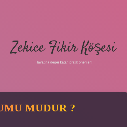
Zekice Fikir Köşesi
Hayatına değer katan pratik öneriler!
UMU MUDUR ?