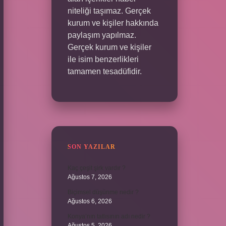
niteliği taşımaz. Gerçek
kurum ve kişiler hakkında
paylaşım yapılmaz.
Gerçek kurum ve kişiler
ile isim benzerlikleri
tamamen tesadüfidir.
SON YAZILAR
Kaç çeşit şirk vardır ?
Ağustos 7, 2026
Biçimsel düşünme nedir ?
Ağustos 6, 2026
Konya’nın tatlısının adı nedir ?
Ağustos 5, 2026