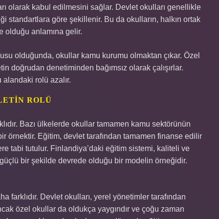
ı olarak kabul edilmesini sağlar. Devlet okulları genellikle
iği standartlara göre şekillenir. Bu da okulların, halkın ortak
e olduğu anlamına gelir.
onusu olduğunda, okullar kamu kurumu olmaktan çıkar. Özel
letin doğrudan denetiminden bağımsız olarak çalışırlar.
alandaki rolü azalır.
LETIN ROLÜ
arklıdır. Bazı ülkelerde okullar tamamen kamu sektörünün
r örnektir. Eğitim, devlet tarafından tamamen finanse edilir
e tabi tutulur. Finlandiya’daki eğitim sistemi, kaliteli ve
güçlü bir şekilde devrede olduğu bir modelin örneğidir.
 farklıdır. Devlet okulları, yerel yönetimler tarafından
r, ancak özel okullar da oldukça yaygındır ve çoğu zaman