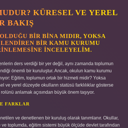
UDUR? KÜRESEL VE YEREL
R BAKIŞ
OLDUĞU BIR BINA MIDIR, YOKSA
LLENDIREN BIR KAMU KURUMU
RINLEMESINE INCELEYELIM.
menlerin ders verdiği bir yer değil, aynı zamanda toplumun
lendiği önemli bir kuruluştur. Ancak, okulun kamu kurumu
ıyor: Eğitim, toplumun ortak bir hizmeti midir? Yoksa
el ve yerel düzeyde okulların statüsü farklılıklar gösterse
al rolünü anlamak açısından büyük önem taşıyor.
VE FARKLAR
etilen ve denetlenen bir kuruluş olarak tanımlanır. Okullar,
 ve toplumda, eğitim sistemi büyük ölçüde devlet tarafından