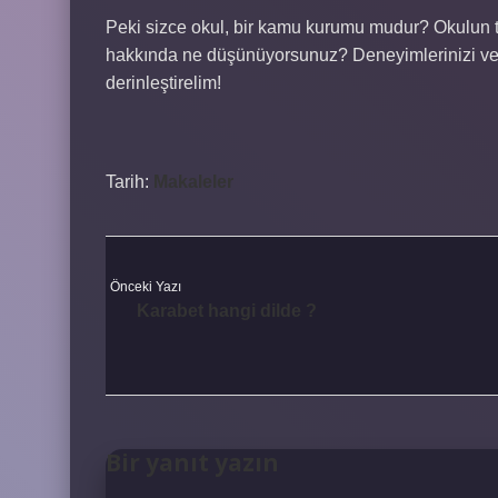
Peki sizce okul, bir kamu kurumu mudur? Okulun t
hakkında ne düşünüyorsunuz? Deneyimlerinizi ve gör
derinleştirelim!
Tarih:
Makaleler
Önceki Yazı
Karabet hangi dilde ?
Bir yanıt yazın