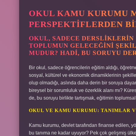
OKUL KAMU KURUMU M
PERSPEKTIFLERDEN BI
OKUL, SADECE DERSLIKLERIN 
TOPLUMUN GELECEĞINI ŞEKI
MUDUR? HADI, BU SORUYU DE
Bir okul, sadece öğrencilerin eğitim aldığı, öğret
sosyal, kültürel ve ekonomik dinamiklerinin şekil
olup olmadığı, aslında daha derin bir soruya dayan
bireysel bir sorumluluk ve özerklik alanı mı? Küres
de, bu soruyu birlikte tartışmak, eğitimin toplums
OKUL VE KAMU KURUMU: TANIMLAR 
Kamu kurumu, devlet tarafından finanse edilen, yön
bu tanıma ne kadar uyuyor? Pek çok gelişmiş ülke