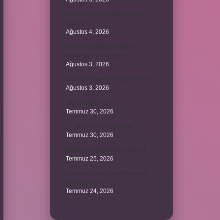
Avans ödemesi maaşın yüzde
kaçıdır ?
Ağustos 4, 2026
689 hesap kanunen kabul
edilmeyen gider mıdır ?
Ağustos 3, 2026
31 ile bölünebilme kuralı nedir ?
Ağustos 3, 2026
Şigar nikahı nedir ?
Temmuz 30, 2026
21 sayısı 42’nin katı mıdır ?
Temmuz 30, 2026
Kalkınma kavramı ne demek ?
Temmuz 25, 2026
Kartal Adliyesi hangi Marmaray
durağına yakın ?
Temmuz 24, 2026