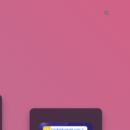
SIDEBAR
betxper