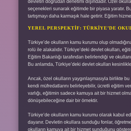
devletin doğrudan denetimi dışındadır. Özel okull
seçenekleri sunarak eğitimde bir piyasa yaratır. 
tartışmayı daha karmaşık hale getirir. Eğitim hizmet
YEREL PERSPEKTIF: TÜRKIYE’DE OK
Türkiye’de okulların kamu kurumu olup olmadığına 
rolü ile alakalıdır. Türkiye’deki devlet okulları, eği
Eğitim Bakanlığı tarafından belirlendiği ve okulları
Bu anlamda, Türkiye’deki devlet okulları kesinlik
Ancak, özel okulların yaygınlaşmasıyla birlikte bu
kendi müfredatlarını belirleyebilir, ücretli eğitim 
varlığı, eğitimin sadece kamuya ait bir hizmet ol
dönüşebileceğine dair bir örnektir.
Türkiye’de okulların kamu kurumu olarak kabul edil
dayanır. Devletin okullara sunduğu fonlar, öğretmenl
okulların kamuya ait bir hizmet sunduğunu gösteren