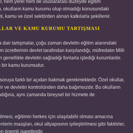
ar, hem yerel hem de uluslararası düzeyde eğitim
Bu, okulların kamu kurumu olup olmadığı konusundaki
i, kamu ve özel sektörden alınan katkılarla şekillenir.
ULLAR VE KAMU KURUMU TARTIŞMASI
dair tartışmalar, çoğu zaman devletin eğitim alanındaki
tim ücretlerinin devlet tarafından karşılandığı, müfredatın Milli
n genellikle devletin sağladığı fonlarla işlediği kurumlardır.
le bir kamu kurumudur.
 soruya farklı bir açıdan bakmak gerekmektedir. Özel okullar,
verir ve devletin kontrolünden daha bağımsızdır. Bu okulların
madığına, aynı zamanda bireysel bir hizmete de
mesi, eğitimin herkes için ulaşılabilir olması amacına
erin maaşları, okul altyapısının iyileştirilmesi gibi faktörler,
 önemli işaretlerdir.