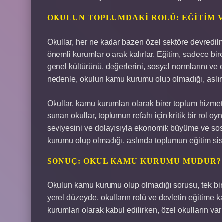
OKULUN TOPLUMDAKI ROLÜ: EĞITIM 
Okullar, her ne kadar bazen özel sektöre devredil
önemli kurumlar olarak kalırlar. Eğitim, sadece b
genel kültürünü, değerlerini, sosyal normlarını ve 
nedenle, okulun kamu kurumu olup olmadığı, aslınd
Okullar, kamu kurumları olarak birer toplum hizmet
sunan okullar, toplumun refahı için kritik bir rol oy
seviyesini ve dolayısıyla ekonomik büyüme ve sosy
kurumu olup olmadığı, aslında toplumun eğitim sis
SONUÇ: OKUL KAMU KURUMU MUDUR?
Okulun kamu kurumu olup olmadığı sorusu, tek bir
yerel düzeyde, okulların rolü ve devletin eğitime kat
kurumları olarak kabul edilirken, özel okulların var