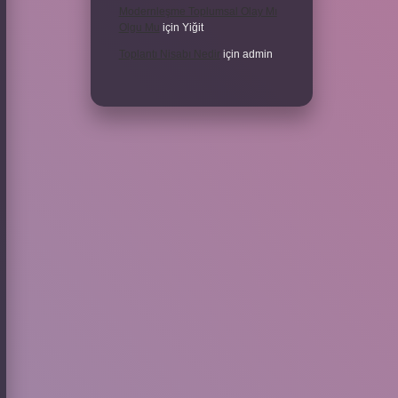
Modernleşme Toplumsal Olay Mı
Olgu Mu
için
Yiğit
Toplantı Nisabı Nedir
için
admin