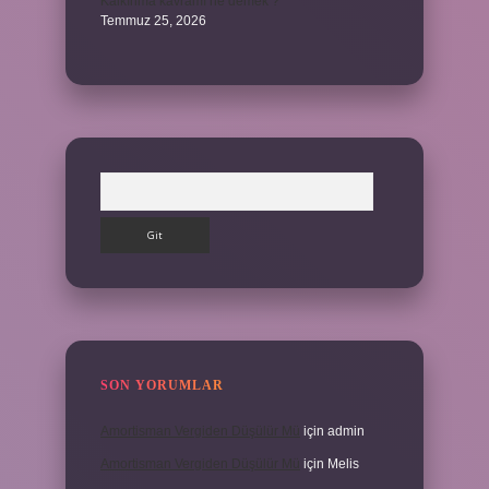
Kalkınma kavramı ne demek ?
Temmuz 25, 2026
Arama
SON YORUMLAR
Amortisman Vergiden Düşülür Mü
için
admin
Amortisman Vergiden Düşülür Mü
için
Melis