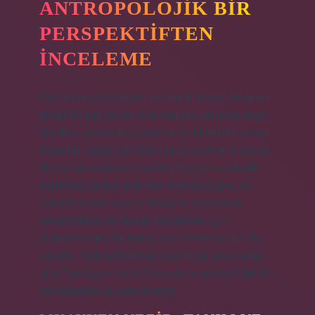
ANTROPOLOJIK BIR
PERSPEKTIFTEN
İNCELEME
Kültürlerin çeşitliliğini anlamak, insan olmanın
temel bir parçasıdır. Her toplum, kendine özgü
ritüeller, semboller, inançlar ve kimlikler yaratır.
İnsanlar, bazen belirli bir amaca yönelik olarak
dini ya da toplumsal anlam taşıyan sembolik
eylemleri yerine getirirler. Antropologlar, bu
eylemleri anlamak ve kültürler arasındaki
benzerlikleri ve farkları keşfetmek için
derinlemesine bir bakış açısı benimserler. Bu
yazıda, Türk kültüründe önemli bir yere sahip
olan “muayyen nezir” kavramını antropolojik bir
perspektiften inceleyeceğiz.