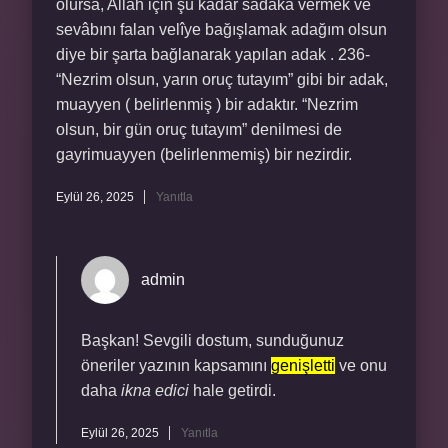
olursa, Allah için şu kadar sadaka vermek ve
sevâbını falan velîye bağışlamak adağım olsun
diye bir şarta bağlanarak yapılan adak . 236-
“Nezrim olsun, yarın oruç tutayım” gibi bir adak,
muayyen ( belirlenmiş ) bir adaktır. “Nezrim
olsun, bir gün oruç tutayım” denilmesi de
gayrimuayyen (belirlenmemiş) bir nezirdir.
Eylül 26, 2025
Yanıtla
admin
Başkan! Sevgili dostum, sunduğunuz
öneriler yazının kapsamını
genişletti
ve onu
daha
ikna edici
hale getirdi.
Eylül 26, 2025
Yanıtla