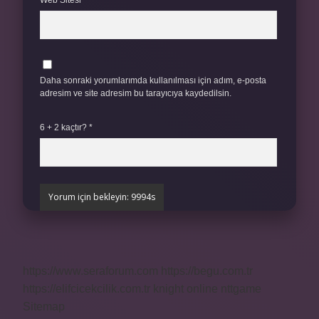
Web Sitesi
Daha sonraki yorumlarımda kullanılması için adım, e-posta
adresim ve site adresim bu tarayıcıya kaydedilsin.
6 + 2 kaçtır?
*
https://www.seraforum.com
https://begu.com.tr
https://elifcicekcilik.com.tr
knight online
nttgame
Sitemap