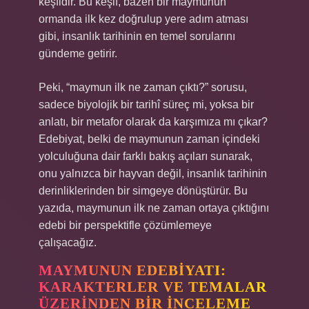
keşfidir. Bu keşif, bazen bir maymunun
ormanda ilk kez doğrulup yere adım atması
gibi, insanlık tarihinin en temel sorularını
gündeme getirir.
Peki, “maymun ilk ne zaman çıktı?” sorusu,
sadece biyolojik bir tarihî süreç mi, yoksa bir
anlatı, bir metafor olarak da karşımıza mı çıkar?
Edebiyat, belki de maymunun zaman içindeki
yolculuğuna dair farklı bakış açıları sunarak,
onu yalnızca bir hayvan değil, insanlık tarihinin
derinliklerinden bir simgeye dönüştürür. Bu
yazıda, maymunun ilk ne zaman ortaya çıktığını
edebi bir perspektifle çözümlemeye
çalışacağız.
MAYMUNUN EDEBIYATI:
KARAKTERLER VE TEMALAR
ÜZERINDEN BIR İNCELEME