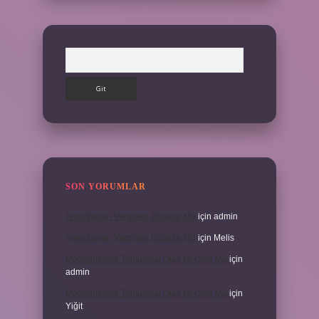
Arama
SON YORUMLAR
Amortisman Vergiden Düşülür Mü
için
admin
Amortisman Vergiden Düşülür Mü
için
Melis
Modernleşme Toplumsal Olay Mı Olgu Mu
için
admin
Modernleşme Toplumsal Olay Mı Olgu Mu
için
Yiğit