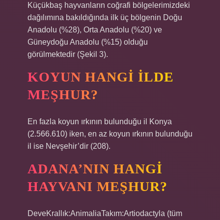
Küçükbaş hayvanların coğrafi bölgelerimizdeki
dağılımına bakıldığında ilk üç bölgenin Doğu
Anadolu (%28), Orta Anadolu (%20) ve
Güneydoğu Anadolu (%15) olduğu
görülmektedir (Şekil 3).
KOYUN HANGI ILDE
MEŞHUR?
En fazla koyun ırkının bulunduğu il Konya
(2.566.610) iken, en az koyun ırkının bulunduğu
il ise Nevşehir’dir (208).
ADANA’NIN HANGI
HAYVANI MEŞHUR?
DeveKrallık:AnimaliaTakım:Artiodactyla (tüm