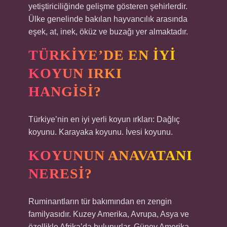
yetiştiriciliğinde gelişme gösteren şehirlerdir.
Ülke genelinde bakılan hayvancılık arasında
eşek, at, inek, öküz ve buzağı yer almaktadır.
TÜRKIYE’DE EN IYI
KOYUN IRKI
HANGISI?
Türkiye’nin en iyi yerli koyun ırkları: Dağlıç
koyunu. Karayaka koyunu. İvesi koyunu.
KOYUNUN ANAVATANI
NERESI?
Ruminantların tür bakımından en zengin
familyasıdır. Kuzey Amerika, Avrupa, Asya ve
özellikle Afrika’da bulunurlar. Güney Amerika