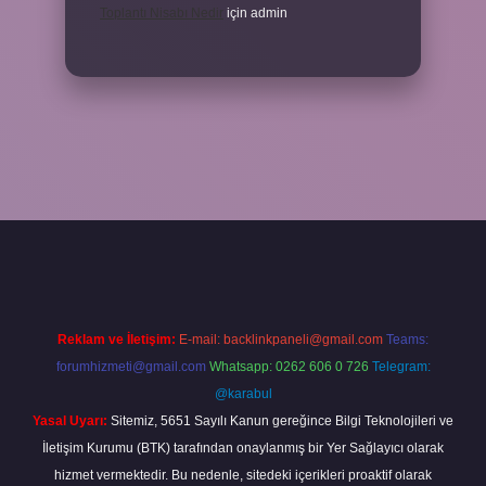
Toplantı Nisabı Nedir
için
admin
per
Reklam ve İletişim:
E-mail:
backlinkpaneli@gmail.com
Teams:
forumhizmeti@gmail.com
Whatsapp: 0262 606 0 726
Telegram:
@karabul
Yasal Uyarı:
Sitemiz, 5651 Sayılı Kanun gereğince Bilgi Teknolojileri ve
İletişim Kurumu (BTK) tarafından onaylanmış bir Yer Sağlayıcı olarak
hizmet vermektedir. Bu nedenle, sitedeki içerikleri proaktif olarak