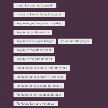
Hangi koyunun eti lezzetlidir
Hayvancılık en iyi hangi ilde yapılır
Koyun en çok hangi ilimizde yetişir
Koyun hangi ilde meşhur
Koyun nerede yaşar Türkiye
Koyun nerede yaygın
Koyunun anavatanı neresi
Koyunun erkeğine ne denir
Küçükbaş en çok hangi bölgede yapılır
Türkiyede en çok hayvan hangi ilde
Türkiyede en çok koyun hangi ilde
Türkiyede en iyi koyun ırkı hangisi
Türkiyede kaç tane koyun var