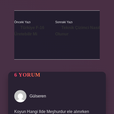
Önceki Yazı
Sonraki Yazı
Türkiye F-16
Teknik Çizimci Nasıl
Üretebilir Mi
Olunur
6 YORUM
Gülseren
Koyun Hangi Ilde Meşhurdur ele alınırken