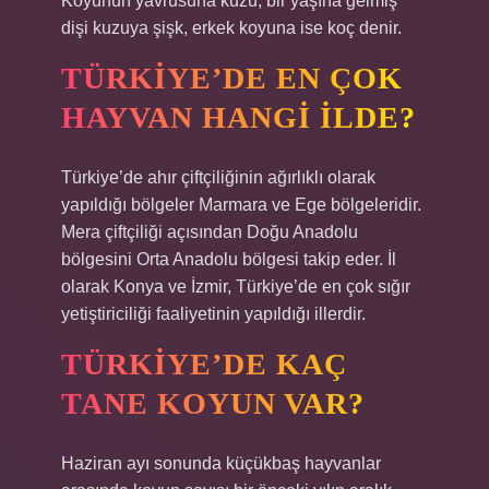
Koyunun yavrusuna kuzu, bir yaşına gelmiş
dişi kuzuya şişk, erkek koyuna ise koç denir.
TÜRKIYE’DE EN ÇOK
HAYVAN HANGI ILDE?
Türkiye’de ahır çiftçiliğinin ağırlıklı olarak
yapıldığı bölgeler Marmara ve Ege bölgeleridir.
Mera çiftçiliği açısından Doğu Anadolu
bölgesini Orta Anadolu bölgesi takip eder. İl
olarak Konya ve İzmir, Türkiye’de en çok sığır
yetiştiriciliği faaliyetinin yapıldığı illerdir.
TÜRKIYE’DE KAÇ
TANE KOYUN VAR?
Haziran ayı sonunda küçükbaş hayvanlar