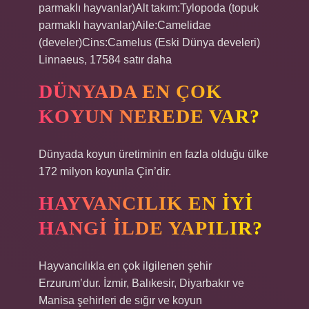
parmaklı hayvanlar)Alt takım:Tylopoda (topuk
parmaklı hayvanlar)Aile:Camelidae
(develer)Cins:Camelus (Eski Dünya develeri)
Linnaeus, 17584 satır daha
DÜNYADA EN ÇOK
KOYUN NEREDE VAR?
Dünyada koyun üretiminin en fazla olduğu ülke
172 milyon koyunla Çin’dir.
HAYVANCILIK EN IYI
HANGI ILDE YAPILIR?
Hayvancılıkla en çok ilgilenen şehir
Erzurum’dur. İzmir, Balıkesir, Diyarbakır ve
Manisa şehirleri de sığır ve koyun