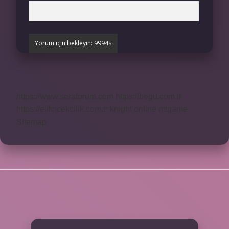
https://www.seraforum.com
https://begu.com.tr
https://elifcicekcilik.com.tr
knight online
nttgame
Sitemap
SIDEBAR