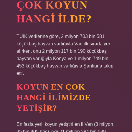
ÇOK KOYUN
HANGI ILDE?
TÜİK verilerine göre, 2 milyon 703 bin 581
küçükbaş hayvan varlığıyla Van ilk sırada yer
alırken, onu 2 milyon 117 bin 190 küçükbaş
hayvan varlığıyla Konya ve 1 milyon 749 bin
453 küçükbaş hayvan varlığıyla Şanlıurfa takip
etti.
KOYUN EN ÇOK
HANGI ILIMIZDE
YETIŞIR?
En fazla yerli koyun yetiştirilen il Van (3 milyon
35 bin 405 baş), Ağrı (1 milyon 384 bin 089