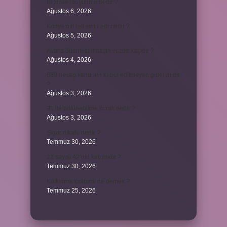
Biçimsel düşünme nedir ?
Ağustos 6, 2026
Konya’nın tatlısının adı nedir ?
Ağustos 5, 2026
Avans ödemesi maaşın yüzde kaçıdır ?
Ağustos 4, 2026
689 hesap kanunen kabul edilmeyen gider mıdır
?
Ağustos 3, 2026
31 ile bölünebilme kuralı nedir ?
Ağustos 3, 2026
Şigar nikahı nedir ?
Temmuz 30, 2026
21 sayısı 42’nin katı mıdır ?
Temmuz 30, 2026
Kalkınma kavramı ne demek ?
Temmuz 25, 2026