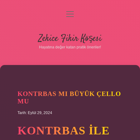
menüyü
Gizlilik Politikası
aç
Hakkımızda
Zekice Fikir Köşesi
Yasal Uyarı
Hayatına değer katan pratik öneriler!
KONTRBAS MI BÜYÜK ÇELLO
MU
Tarih: Eylül 29, 2024
KONTRBAS ILE