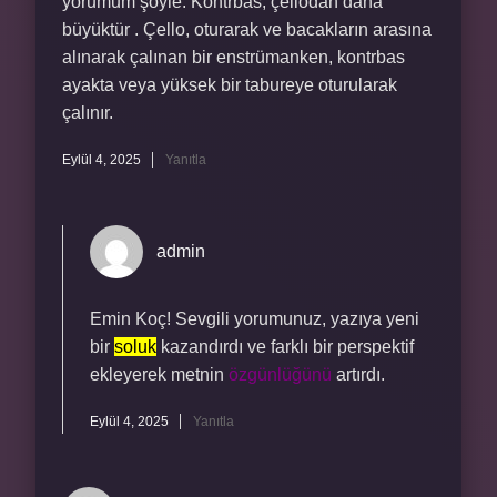
yorumum şöyle: Kontrbas, çellodan daha
büyüktür . Çello, oturarak ve bacakların arasına
alınarak çalınan bir enstrümanken, kontrbas
ayakta veya yüksek bir tabureye oturularak
çalınır.
Eylül 4, 2025
Yanıtla
admin
Emin Koç! Sevgili yorumunuz, yazıya yeni
bir
soluk
kazandırdı ve farklı bir perspektif
ekleyerek metnin
özgünlüğünü
artırdı.
Eylül 4, 2025
Yanıtla