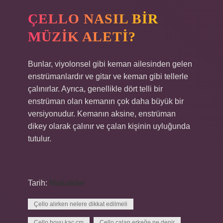
ÇELLO NASIL BIR
MÜZIK ALETI?
Bunlar, viyolonsel gibi keman ailesinden gelen
enstrümanlardır ve gitar ve keman gibi tellerle
çalınırlar. Ayrıca, genellikle dört telli bir
enstrüman olan kemanın çok daha büyük bir
versiyonudur. Kemanın aksine, enstrüman
dikey olarak çalınır ve çalan kişinin uyluğunda
tutulur.
Tarih:
Makaleler
Çello alırken nelere dikkat edilmeli
Çello boyu kaç cm
Çello çalan erkeğe ne denir