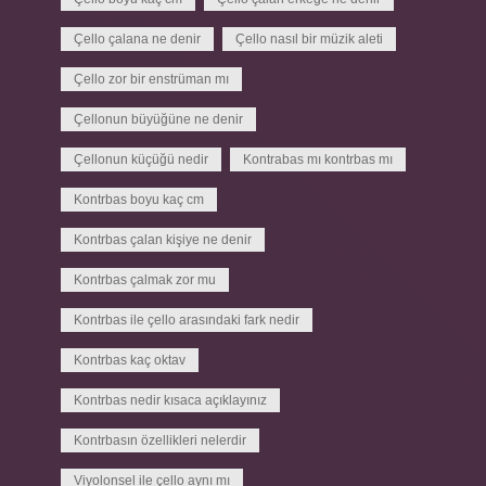
Çello çalana ne denir
Çello nasıl bir müzik aleti
Çello zor bir enstrüman mı
Çellonun büyüğüne ne denir
Çellonun küçüğü nedir
Kontrabas mı kontrbas mı
Kontrbas boyu kaç cm
Kontrbas çalan kişiye ne denir
Kontrbas çalmak zor mu
Kontrbas ile çello arasındaki fark nedir
Kontrbas kaç oktav
Kontrbas nedir kısaca açıklayınız
Kontrbasın özellikleri nelerdir
Viyolonsel ile çello aynı mı