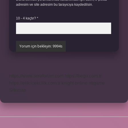
adresim ve site adresim bu tarayıcıya kaydedilsin.
10 - 4 kaçtır?
*
https://www.seraforum.com
https://begu.com.tr
https://elifcicekcilik.com.tr
knight online
nttgame
Sitemap