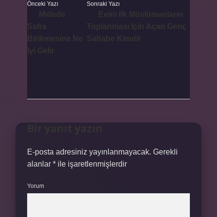
Önceki Yazı
Sonraki Yazı
Midede
Evini Ilk Müslümanların
Safra
Toplanması Için Açan Genç
Birikmesine Ne
Sahabe Kimdir
Iyi Gelir
Bir yanıt yazın
E-posta adresiniz yayınlanmayacak.
Gerekli
alanlar
*
ile işaretlenmişlerdir
Yorum