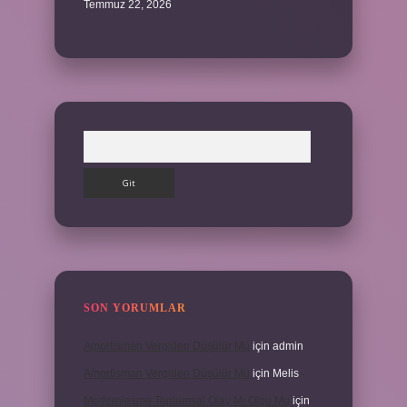
Temmuz 22, 2026
Arama
SON YORUMLAR
Amortisman Vergiden Düşülür Mü
için
admin
Amortisman Vergiden Düşülür Mü
için
Melis
Modernleşme Toplumsal Olay Mı Olgu Mu
için