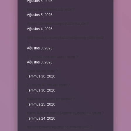
Ağustos 6, 2026
Konya’nın tatlısının adı nedir ?
Ağustos 5, 2026
Avans ödemesi maaşın yüzde kaçıdır ?
Ağustos 4, 2026
689 hesap kanunen kabul edilmeyen gider mıdır
?
Ağustos 3, 2026
31 ile bölünebilme kuralı nedir ?
Ağustos 3, 2026
Şigar nikahı nedir ?
Temmuz 30, 2026
21 sayısı 42’nin katı mıdır ?
Temmuz 30, 2026
Kalkınma kavramı ne demek ?
Temmuz 25, 2026
Kartal Adliyesi hangi Marmaray durağına yakın ?
Temmuz 24, 2026
hassas koruma bölgesi ne anlama gelir ?