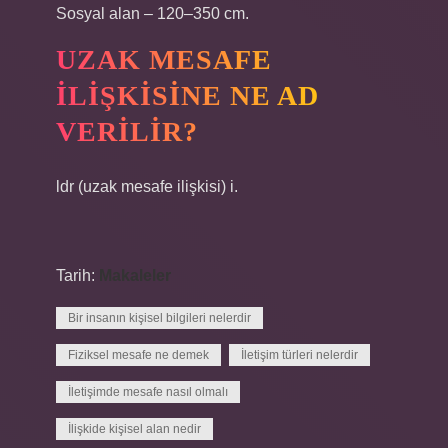
Sosyal alan – 120–350 cm.
UZAK MESAFE
ILIŞKISINE NE AD
VERILIR?
ldr (uzak mesafe ilişkisi) i.
Tarih:
Makaleler
Bir insanın kişisel bilgileri nelerdir
Fiziksel mesafe ne demek
İletişim türleri nelerdir
İletişimde mesafe nasıl olmalı
İlişkide kişisel alan nedir