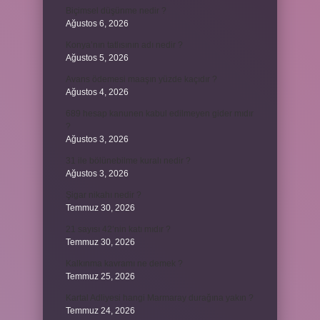
Biçimsel düşünme nedir ?
Ağustos 6, 2026
Konya’nın tatlısının adı nedir ?
Ağustos 5, 2026
Avans ödemesi maaşın yüzde kaçıdır ?
Ağustos 4, 2026
689 hesap kanunen kabul edilmeyen gider mıdır
?
Ağustos 3, 2026
31 ile bölünebilme kuralı nedir ?
Ağustos 3, 2026
Şigar nikahı nedir ?
Temmuz 30, 2026
21 sayısı 42’nin katı mıdır ?
Temmuz 30, 2026
Kalkınma kavramı ne demek ?
Temmuz 25, 2026
Kartal Adliyesi hangi Marmaray durağına yakın ?
Temmuz 24, 2026