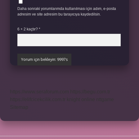
Daha sonraki yorumlarımda kullanılması için adım, e-posta
adresim ve site adresim bu tarayıcıya kaydedilsin.
6 + 2 kaçtır?
*
https://www.seraforum.com
https://begu.com.tr
https://elifcicekcilik.com.tr
knight online
nttgame
Sitemap