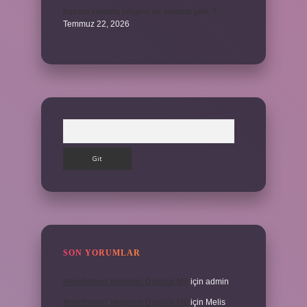
hassas koruma bölgesi ne anlama gelir ?
Temmuz 22, 2026
Arama
SON YORUMLAR
Amortisman Vergiden Düşülür Mü
için
admin
Amortisman Vergiden Düşülür Mü
için
Melis