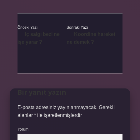
Önceki Yazı
Sonraki Yazı
Iç salgı bezi ne
Koordine hareket
işe yarar ?
ne demek ?
Bir yanıt yazın
E-posta adresiniz yayınlanmayacak.
Gerekli
alanlar
*
ile işaretlenmişlerdir
Yorum