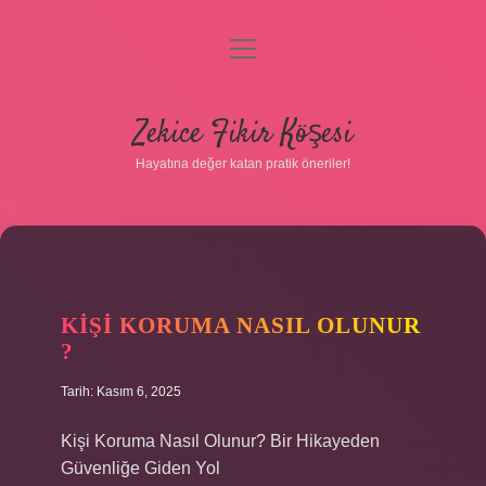
menüyü
Gizlilik Politikası
aç
Hakkımızda
Zekice Fikir Köşesi
Yasal Uyarı
Hayatına değer katan pratik öneriler!
KIŞI KORUMA NASIL OLUNUR
?
Tarih: Kasım 6, 2025
Kişi Koruma Nasıl Olunur? Bir Hikayeden
Güvenliğe Giden Yol