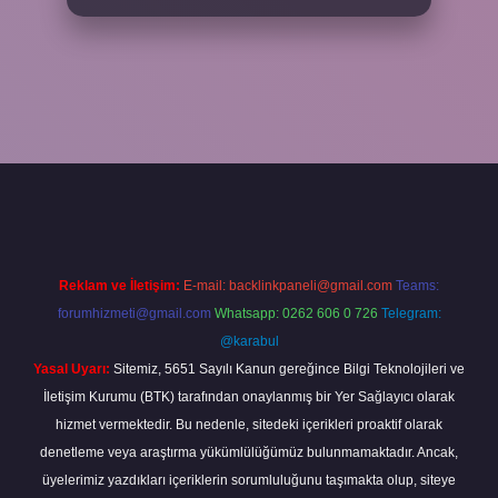
r
Reklam ve İletişim:
E-mail:
backlinkpaneli@gmail.com
Teams:
forumhizmeti@gmail.com
Whatsapp: 0262 606 0 726
Telegram:
@karabul
Yasal Uyarı:
Sitemiz, 5651 Sayılı Kanun gereğince Bilgi Teknolojileri ve
İletişim Kurumu (BTK) tarafından onaylanmış bir Yer Sağlayıcı olarak
hizmet vermektedir. Bu nedenle, sitedeki içerikleri proaktif olarak
denetleme veya araştırma yükümlülüğümüz bulunmamaktadır. Ancak,
üyelerimiz yazdıkları içeriklerin sorumluluğunu taşımakta olup, siteye