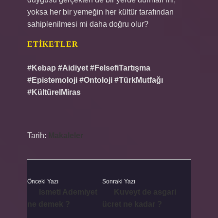
yoksa her bir yemeğin her kültür tarafından
sahiplenilmesi mi daha doğru olur?
ETIKETLER
#Kebap #Aidiyet #FelsefiTartışma
#Epistemoloji #Ontoloji #TürkMutfağı
#KültürelMiras
Tarih:
Makaleler
Önceki Yazı
Sonraki Yazı
Ismeti Ademiyet
Kuveyt de asgari
ne demek ?
ücret ne kadar ?