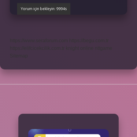
https://www.seraforum.com
https://begu.com.tr
https://elifcicekcilik.com.tr
knight online
nttgame
Sitemap
SIDEBAR