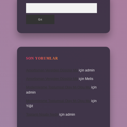
Arama
SON YORUMLAR
Amortisman Vergiden Düşülür Mü
için
admin
Amortisman Vergiden Düşülür Mü
için
Melis
Modernleşme Toplumsal Olay Mı Olgu Mu
için
admin
Modernleşme Toplumsal Olay Mı Olgu Mu
için
Yiğit
Toplantı Nisabı Nedir
için
admin