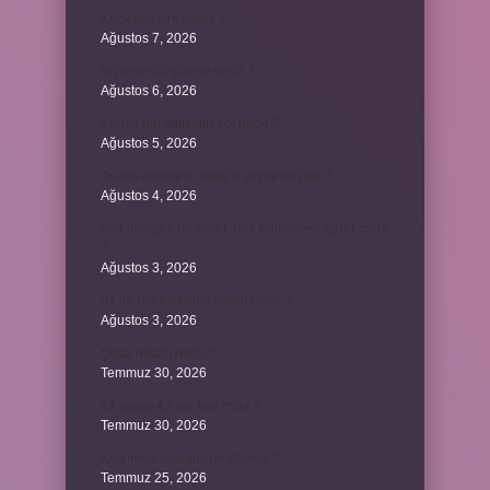
Kaç çeşit şirk vardır ?
Ağustos 7, 2026
Biçimsel düşünme nedir ?
Ağustos 6, 2026
Konya’nın tatlısının adı nedir ?
Ağustos 5, 2026
Avans ödemesi maaşın yüzde kaçıdır ?
Ağustos 4, 2026
689 hesap kanunen kabul edilmeyen gider mıdır
?
Ağustos 3, 2026
31 ile bölünebilme kuralı nedir ?
Ağustos 3, 2026
Şigar nikahı nedir ?
Temmuz 30, 2026
21 sayısı 42’nin katı mıdır ?
Temmuz 30, 2026
Kalkınma kavramı ne demek ?
Temmuz 25, 2026