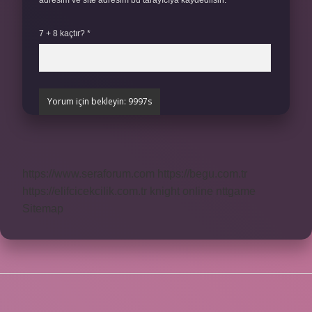
adresim ve site adresim bu tarayıcıya kaydedilsin.
7 + 8 kaçtır?
*
https://www.seraforum.com
https://begu.com.tr
https://elifcicekcilik.com.tr
knight online
nttgame
Sitemap