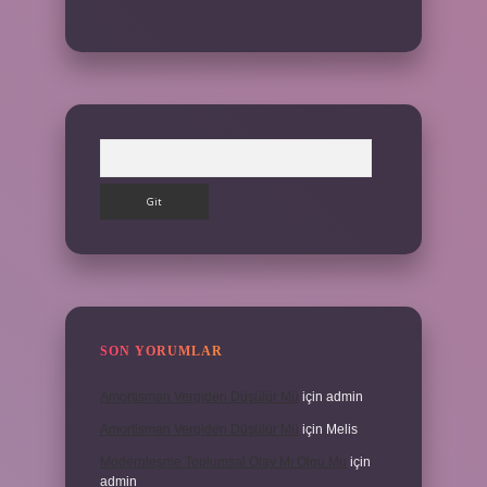
Arama
SON YORUMLAR
Amortisman Vergiden Düşülür Mü
için
admin
Amortisman Vergiden Düşülür Mü
için
Melis
Modernleşme Toplumsal Olay Mı Olgu Mu
için
admin