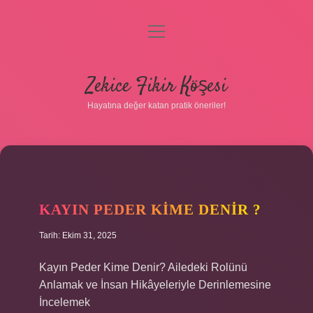
menüyü
Gizlilik Politikası
aç
Hakkımızda
Zekice Fikir Köşesi
Yasal Uyarı
Hayatına değer katan pratik öneriler!
KAYIN PEDER KIME DENIR ?
Tarih: Ekim 31, 2025
Kayın Peder Kime Denir? Ailedeki Rolünü
Anlamak ve İnsan Hikâyeleriyle Derinlemesine
İncelemek