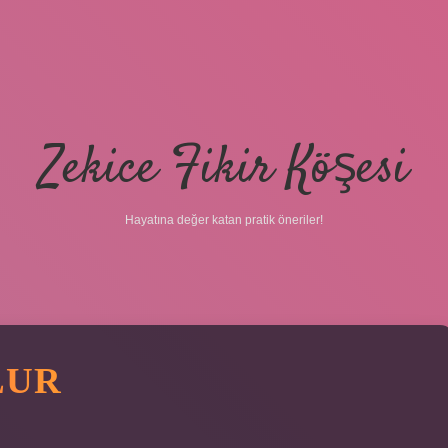
Zekice Fikir Köşesi
Hayatına değer katan pratik öneriler!
LUR