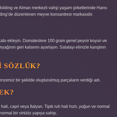
 Holding ve Alman merkezli vahşi yaşam şirketlerinde Hans-
lding’de düzenlenen meyve konsantresi markasıdır.
kabı ekleyin. Domateslere 100 gram genel peynir koyun ve
ağının geri kalanını ayarlayın. Salatayı elinizle karıştırın
I SÖZLÜK?
enzersiz bir şekilde oluşturulmuş parçaların verdiği adı.
EK?
hali, capri veya İtalyan. Tipik ruh hali hızlı, yoğun ve normal
e normal bir virtüöz yapıya sahip.