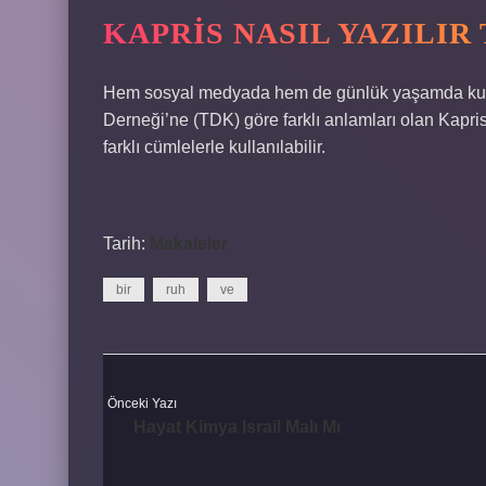
KAPRIS NASIL YAZILIR
Hem sosyal medyada hem de günlük yaşamda kullanı
Derneği’ne (TDK) göre farklı anlamları olan Kapris
farklı cümlelerle kullanılabilir.
Tarih:
Makaleler
bir
ruh
ve
Önceki Yazı
Hayat Kimya Israil Malı Mı