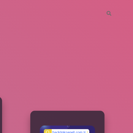
SIDEBAR
betxper