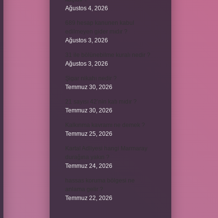
Ağustos 4, 2026
689 hesap kanunen kabul
edilmeyen gider mıdır ?
Ağustos 3, 2026
31 ile bölünebilme kuralı nedir ?
Ağustos 3, 2026
Şigar nikahı nedir ?
Temmuz 30, 2026
21 sayısı 42’nin katı mıdır ?
Temmuz 30, 2026
Kalkınma kavramı ne demek ?
Temmuz 25, 2026
Kartal Adliyesi hangi Marmaray
durağına yakın ?
Temmuz 24, 2026
hassas koruma bölgesi ne
anlama gelir ?
Temmuz 22, 2026