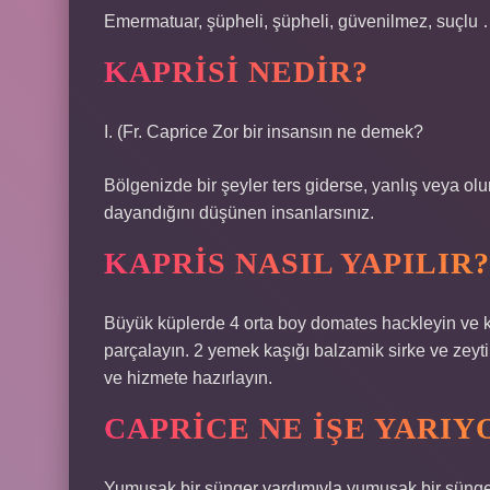
Emermatuar, şüpheli, şüpheli, güvenilmez, suçlu 
KAPRISI NEDIR?
I. (Fr. Caprice
Zor bir insansın ne demek?
Bölgenizde bir şeyler ters giderse, yanlış veya o
dayandığını düşünen insanlarsınız.
KAPRIS NASIL YAPILIR?
Büyük küplerde 4 orta boy domates hackleyin ve 
parçalayın. 2 yemek kaşığı balzamik sirke ve zeytiny
ve hizmete hazırlayın.
CAPRICE NE IŞE YARIY
Yumuşak bir sünger yardımıyla yumuşak bir sünge