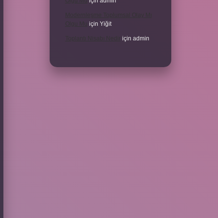
Olgu Mu
için
admin
Modernleşme Toplumsal Olay Mı
Olgu Mu
için
Yiğit
Toplantı Nisabı Nedir
için
admin