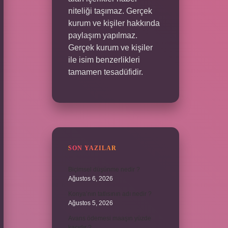
niteliği taşımaz. Gerçek
kurum ve kişiler hakkında
paylaşım yapılmaz.
Gerçek kurum ve kişiler
ile isim benzerlikleri
tamamen tesadüfidir.
SON YAZILAR
Biçimsel düşünme nedir ?
Ağustos 6, 2026
Konya’nın tatlısının adı nedir ?
Ağustos 5, 2026
Avans ödemesi maaşın yüzde
kaçıdır ?