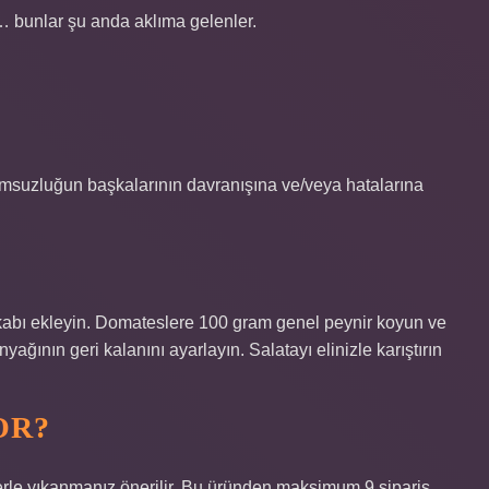
… bunlar şu anda aklıma gelenler.
lumsuzluğun başkalarının davranışına ve/veya hatalarına
kabı ekleyin. Domateslere 100 gram genel peynir koyun ve
ağının geri kalanını ayarlayın. Salatayı elinizle karıştırın
OR?
rle yıkanmanız önerilir. Bu üründen maksimum 9 sipariş