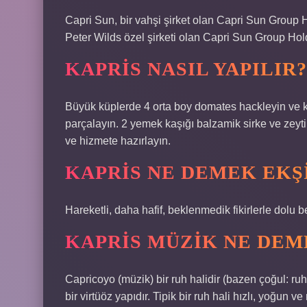
Capri Sun, bir vahşi şirket olan Capri Sun Group
Peter Wilds özel şirketi olan Capri Sun Group Ho
KAPRIS NASIL YAPILIR?
Büyük küplerde 4 orta boy domates hackleyin ve 
parçalayın. 2 yemek kaşığı balzamik sirke ve zeytiny
ve hizmete hazırlayın.
KAPRIS NE DEMEK EKŞ
Hareketli, daha hafif, beklenmedik fikirlerle dolu b
KAPRIS MÜZIK NE DEM
Capricoyo (müzik) bir ruh halidir (bazen çoğul: ruh 
bir virtüöz yapıdır. Tipik bir ruh hali hızlı, yoğun v