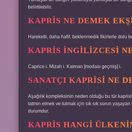
belirtilebilir.
KAPRIS NE DEMEK EKŞ
Hareketli, daha hafif, beklenmedik fikirlerle dolu b
KAPRIS INGILIZCESI N
Caprice i. Mizah i. Katman [modası geçmiş] i.
SANATÇI KAPRISI NE 
Aşağılık kompleksinin neden olduğu bu tür kaprisler
tatmin etmek ve tutmak için sık sık sorun yaşayan 
durumdur.
KAPRIS HANGI ÜLKENI