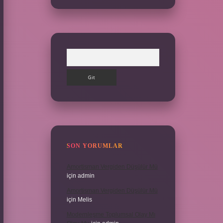
Arama
SON YORUMLAR
Amortisman Vergiden Düşülür Mü
için
admin
Amortisman Vergiden Düşülür Mü
için
Melis
Modernleşme Toplumsal Olay Mı