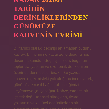
TARIHIN
DERINLIKLERINDEN
GÜNÜMÜZE
KAHVENIN EVRIMI
Bir tarihçi olarak, geçmişi anlamadan bugünü
kavrayabilmenin ne kadar zor olduğunu hep
düşünmüşümdür. Geçmişin izleri, bugünün
toplumsal yapıları ve ekonomik denklemleri
üzerinde derin etkiler bırakır. Bu yazıda,
kahvenin geçmişteki yolculuğunu inceleyerek,
günümüzle nasıl bağ kurabileceğimizi
keşfetmeye çalışacağım. Kahve, sadece bir
içecek değil; tarihsel süreçlerin, ticaret
yollarının ve kültürel dönüşümlerin bir