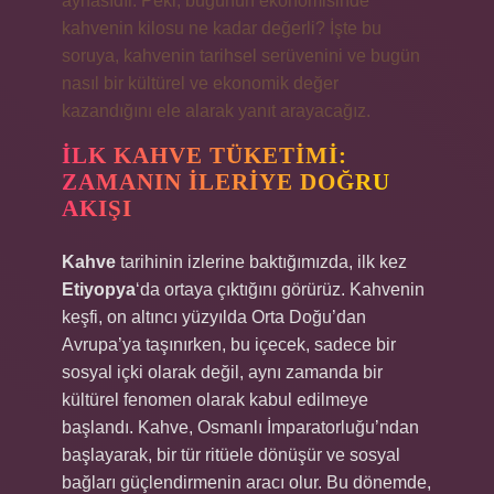
aynasıdır. Peki, bugünün ekonomisinde
kahvenin kilosu ne kadar değerli? İşte bu
soruya, kahvenin tarihsel serüvenini ve bugün
nasıl bir kültürel ve ekonomik değer
kazandığını ele alarak yanıt arayacağız.
İLK KAHVE TÜKETIMI:
ZAMANIN İLERIYE DOĞRU
AKIŞI
Kahve
tarihinin izlerine baktığımızda, ilk kez
Etiyopya
‘da ortaya çıktığını görürüz. Kahvenin
keşfi, on altıncı yüzyılda Orta Doğu’dan
Avrupa’ya taşınırken, bu içecek, sadece bir
sosyal içki olarak değil, aynı zamanda bir
kültürel fenomen olarak kabul edilmeye
başlandı. Kahve, Osmanlı İmparatorluğu’ndan
başlayarak, bir tür ritüele dönüşür ve sosyal
bağları güçlendirmenin aracı olur. Bu dönemde,