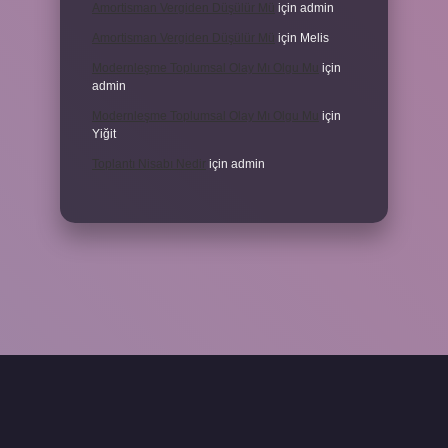
Amortisman Vergiden Düşülür Mü
için
admin
Amortisman Vergiden Düşülür Mü
için
Melis
Modernleşme Toplumsal Olay Mı Olgu Mu
için
admin
Modernleşme Toplumsal Olay Mı Olgu Mu
için
Yiğit
Toplantı Nisabı Nedir
için
admin
betxper