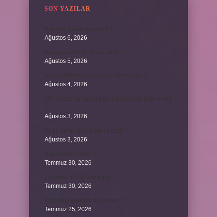
SON YAZILAR
Biçimsel düşünme nedir ?
Ağustos 6, 2026
Konya’nın tatlısının adı nedir ?
Ağustos 5, 2026
Avans ödemesi maaşın yüzde kaçıdır ?
Ağustos 4, 2026
689 hesap kanunen kabul edilmeyen gider mıdır
?
Ağustos 3, 2026
31 ile bölünebilme kuralı nedir ?
Ağustos 3, 2026
Şigar nikahı nedir ?
Temmuz 30, 2026
21 sayısı 42’nin katı mıdır ?
Temmuz 30, 2026
Kalkınma kavramı ne demek ?
Temmuz 25, 2026