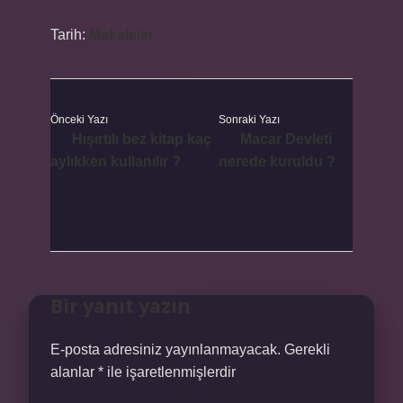
Tarih:
Makaleler
Önceki Yazı
Sonraki Yazı
Hışırtılı bez kitap kaç
Macar Devleti
aylıkken kullanılır ?
nerede kuruldu ?
Bir yanıt yazın
E-posta adresiniz yayınlanmayacak.
Gerekli
alanlar
*
ile işaretlenmişlerdir