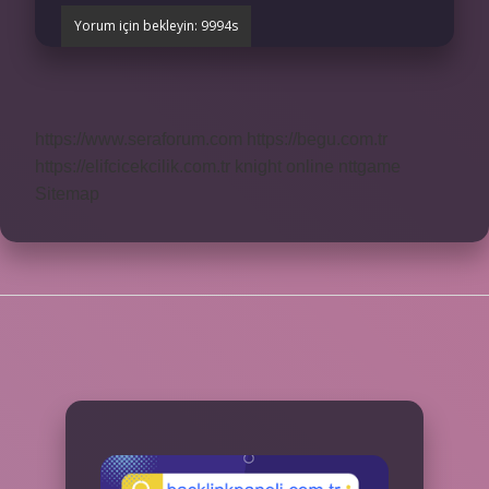
https://www.seraforum.com
https://begu.com.tr
https://elifcicekcilik.com.tr
knight online
nttgame
Sitemap
SIDEBAR