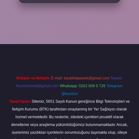
etxper
Reklam ve İletişim:
E-mail:
backlinkpaneli@gmail.com
Teams:
forumhizmeti@gmail.com
Whatsapp: 0262 606 0 726
Telegram:
@karabul
Yasal Uyarı:
Sitemiz, 5651 Sayılı Kanun gereğince Bilgi Teknolojileri ve
İletişim Kurumu (BTK) tarafından onaylanmış bir Yer Sağlayıcı olarak
hizmet vermektedir. Bu nedenle, sitedeki içerikleri proaktif olarak
denetleme veya araştırma yükümlülüğümüz bulunmamaktadır. Ancak,
üyelerimiz yazdıkları içeriklerin sorumluluğunu taşımakta olup, siteye