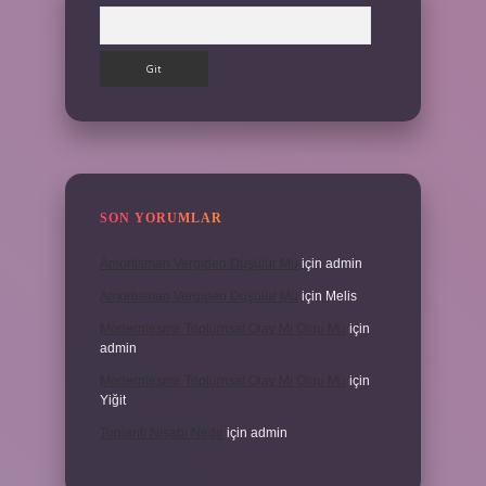
Arama
SON YORUMLAR
Amortisman Vergiden Düşülür Mü
için
admin
Amortisman Vergiden Düşülür Mü
için
Melis
Modernleşme Toplumsal Olay Mı Olgu Mu
için
admin
Modernleşme Toplumsal Olay Mı Olgu Mu
için
Yiğit
Toplantı Nisabı Nedir
için
admin