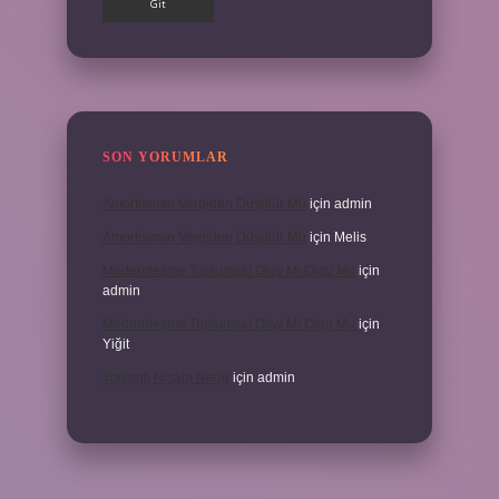
SON YORUMLAR
Amortisman Vergiden Düşülür Mü
için
admin
Amortisman Vergiden Düşülür Mü
için
Melis
Modernleşme Toplumsal Olay Mı Olgu Mu
için
admin
Modernleşme Toplumsal Olay Mı Olgu Mu
için
Yiğit
Toplantı Nisabı Nedir
için
admin