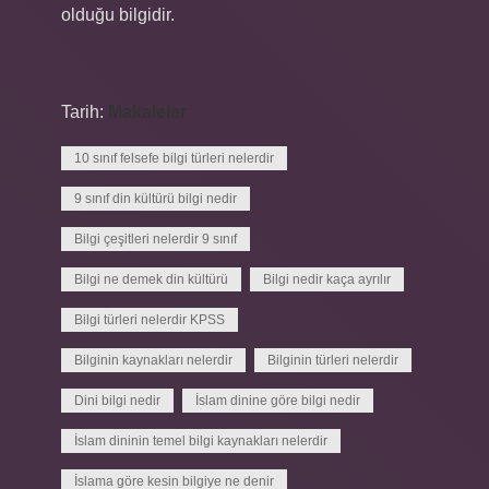
olduğu bilgidir.
Tarih:
Makaleler
10 sınıf felsefe bilgi türleri nelerdir
9 sınıf din kültürü bilgi nedir
Bilgi çeşitleri nelerdir 9 sınıf
Bilgi ne demek din kültürü
Bilgi nedir kaça ayrılır
Bilgi türleri nelerdir KPSS
Bilginin kaynakları nelerdir
Bilginin türleri nelerdir
Dini bilgi nedir
İslam dinine göre bilgi nedir
İslam dininin temel bilgi kaynakları nelerdir
İslama göre kesin bilgiye ne denir