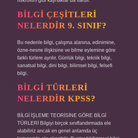
mikrofilm gibi kaynaklar da vardır.
BILGI ÇEŞITLERI
NELERDIR 9. SINIF?
Bu nedenle bilgi, çalışma alanına, edinimine,
özne-nesne ilişkisine ve bilme eylemine göre
farklı türlere ayrılır. Günlük bilgi, teknik bilgi,
sanatsal bilgi, dini bilgi, bilimsel bilgi, felsefi
bilgi.
BILGI TÜRLERI
NELERDIR KPSS?
BİLGİ İŞLEME TEORİSİNE GÖRE BİLGİ
TÜRLERİ Bilgiyi birçok sınıflandırmada ele
alabiliriz ancak en genel anlamda üç