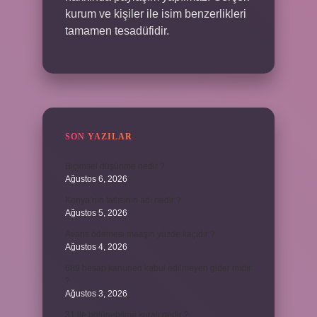
kurum ve kişiler ile isim benzerlikleri
tamamen tesadüfidir.
SON YAZILAR
Biçimsel düşünme nedir ?
Ağustos 6, 2026
Konya’nın tatlısının adı nedir ?
Ağustos 5, 2026
Avans ödemesi maaşın yüzde kaçıdır ?
Ağustos 4, 2026
689 hesap kanunen kabul edilmeyen gider mıdır
?
Ağustos 3, 2026
31 ile bölünebilme kuralı nedir ?