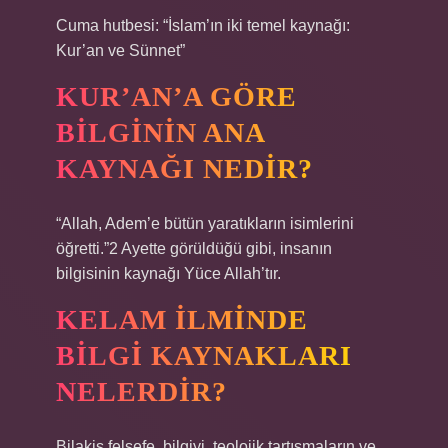
Cuma hutbesi: “İslam’ın iki temel kaynağı:
Kur’an ve Sünnet”
KUR’AN’A GÖRE
BILGININ ANA
KAYNAĞI NEDIR?
“Allah, Adem’e bütün yaratıkların isimlerini
öğretti.”2 Ayette görüldüğü gibi, insanın
bilgisinin kaynağı Yüce Allah’tır.
KELAM ILMINDE
BILGI KAYNAKLARI
NELERDIR?
Bilakis felsefe, bilgiyi, teolojik tartışmaların ve