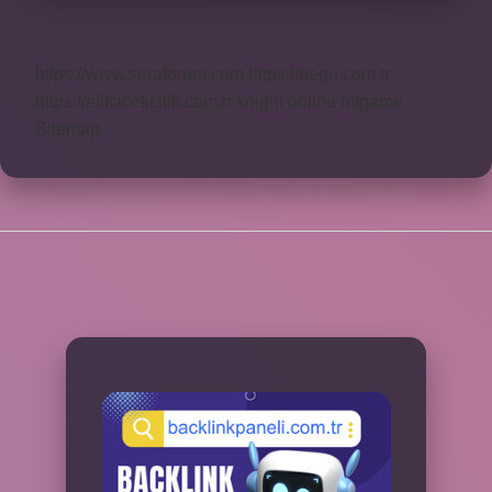
https://www.seraforum.com
https://begu.com.tr
https://elifcicekcilik.com.tr
knight online
nttgame
Sitemap
SIDEBAR