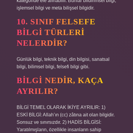
kategoride ele alınabilir. Bunlar bildirimsel bilgi,
işlemsel bilgi ve meta bilişsel bilgidir.
10. SINIF FELSEFE
BILGI TÜRLERI
NELERDIR?
Günlük bilgi, teknik bilgi, din bilgisi, sanatsal
bilgi, bilimsel bilgi, felsefi bilgi gibi.
BILGI NEDIR, KAÇA
AYRILIR?
BİLGİ TEMEL OLARAK İKİYE AYRILIR: 1)
ESKİ BİLGİ: Allah’ın (cc) zâtına ait olan bilgidir.
Sonsuz ve sınırsızdır. 2) HADİS BİLGİSİ:
Yaratılmışların, özellikle insanların sahip