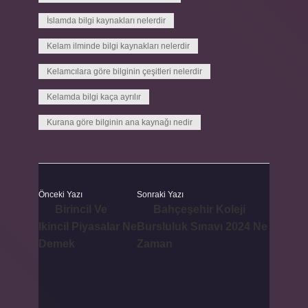
İslamda bilgi kaynakları nelerdir
Kelam ilminde bilgi kaynakları nelerdir
Kelamcılara göre bilginin çeşitleri nelerdir
Kelamda bilgi kaça ayrılır
Kurana göre bilginin ana kaynağı nedir
Önceki Yazı
Sonraki Yazı
Birincil Ve
Bahçeşehir Koleji
Ikincil Piyasalar Ne
Bursluluk Sınavı 2024 Ne
Demek
Zaman