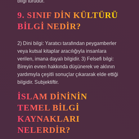
bilgi türüdür.
9. SINIF DIN KÜLTÜRÜ
BILGI NEDIR?
2) Dini bilgi: Yaratıcı tarafından peygamberler
veya kutsal kitaplar aracılığıyla insanlara
verilen, imana dayalı bilgidir. 3) Felsefi bilgi:
Bireyin evren hakkında düşünerek ve aklının
yardımıyla çeşitli sonuçlar çıkararak elde ettiği
bilgidir. Subjektiftir.
İSLAM DINININ
TEMEL BILGI
KAYNAKLARI
NELERDIR?