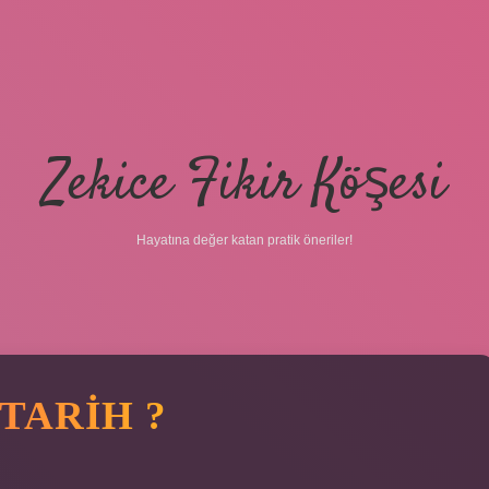
Zekice Fikir Köşesi
Hayatına değer katan pratik öneriler!
TARIH ?