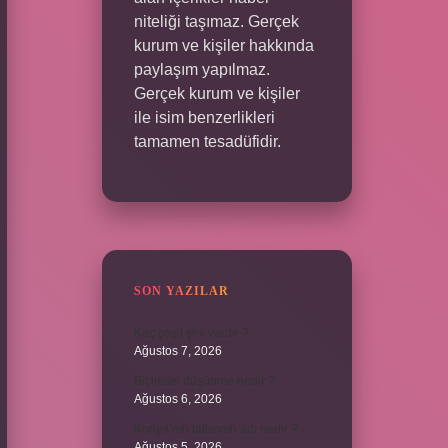
niteliği taşımaz. Gerçek
kurum ve kişiler hakkında
paylaşım yapılmaz.
Gerçek kurum ve kişiler
ile isim benzerlikleri
tamamen tesadüfidir.
SON YAZILAR
Kaç çeşit şirk vardır ?
Ağustos 7, 2026
Biçimsel düşünme nedir ?
Ağustos 6, 2026
Konya’nın tatlısının adı nedir ?
Ağustos 5, 2026