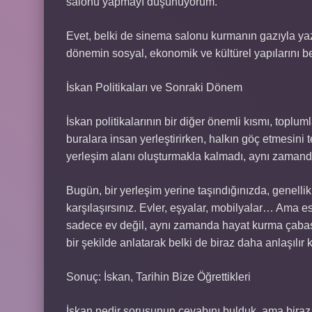
salonu yapmayı düşünüyorum.”
Evet, belki de sinema salonu kurmanın gazıyla ya
dönemin sosyal, ekonomik ve kültürel yapılarını bel
İskan Politikaları ve Sonraki Dönem
İskan politikalarının bir diğer önemli kısmı, toplu
buralara insan yerleştirirken, halkın göç etmesini 
yerleşim alanı oluşturmakla kalmadı, aynı zamanda 
Bugün, bir yerleşim yerine taşındığınızda, genellikl
karşılaşırsınız. Evler, eşyalar, mobilyalar… Ama
sadece ev değil, aynı zamanda hayat kurma çabası
bir şekilde anlatarak belki de biraz daha anlaşılır k
Sonuç: İskan, Tarihin Bize Öğrettikleri
İskan nedir sorusunun cevabını bulduk, ama biraz 