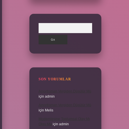
Arama
SON YORUMLAR
Amortisman Vergiden Düşülür Mü
için
admin
Amortisman Vergiden Düşülür Mü
için
Melis
Modernleşme Toplumsal Olay Mı
Olgu Mu
için
admin