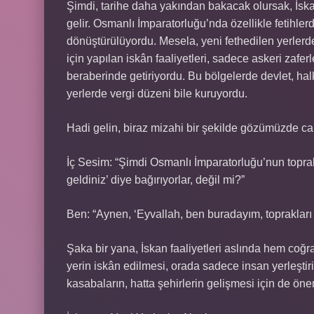
Şimdi, tarihe daha yakından bakacak olursak, İsk
gelir. Osmanlı İmparatorluğu’nda özellikle fetihler
dönüştürülüyordu. Mesela, yeni fethedilen yerlerde
için yapılan iskân faaliyetleri, sadece askeri zaf
beraberinde getiriyordu. Bu bölgelerde devlet, halkı
yerlerde vergi düzeni bile kuruyordu.
Hadi gelin, biraz mizahi bir şekilde gözümüzde ca
İç Sesim: “Şimdi Osmanlı İmparatorluğu’nun toprak
geldiniz’ diye bağırıyorlar, değil mi?”
Ben: “Aynen, ‘Eyvallah, ben buradayım, toprakları 
Şaka bir yana, İskan faaliyetleri aslında hem coğr
yerin iskân edilmesi, orada sadece insan yerleşti
kasabaların, hatta şehirlerin gelişmesi için de öne