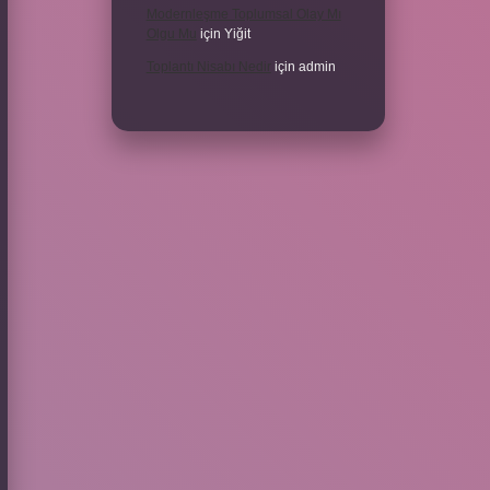
Modernleşme Toplumsal Olay Mı
Olgu Mu
için
Yiğit
Toplantı Nisabı Nedir
için
admin