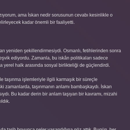
zıyorum, ama İskan nedir sorusunun cevabı kesinlikle o
irleyecek kadar önemli bir faaliyetti.
mları yeniden şekillendirmesiydi. Osmanlı, fetihlerinden sonra
teşvik ediyordu. Zamanla, bu iskân politikaları sadece
yerel halk arasında sosyal birlikteliği de güçlendirdi.
e taşınma işlemleriyle ilgili karmaşık bir süreçle
 eski zamanlarda, taşınmanın anlamı bambaşkaydı. İskan
ydı. Bu kadar derin bir anlam taşıyan bir kavramı, mizahi
ıldık.
da tarih boyunca neler yaşandığına göz attık. Bugün, her