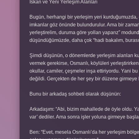
İskan ve Yeni Yerleşim Alanları
Bugün, herhangi bir yerleşim yeri kurduğumuzda, g
imkanlar göz önünde bulundurulur. Ama bir zamanl
yerleştirelim, duruma göre yolları yaparız” modunda
düşündüğümüzde, daha çok “hadi bakalım, burası s
Şimdi düşünün, o dönemlerde yerleşim alanları kura
vermek gerekirse, Osmanlı, köylüleri yerleştirirken
okullar, camiler, çeşmeler inşa ettiriyordu. Yani
değildi. Gerçekten de her şey bir düzene girmeye 
Bunu bir arkadaş sohbeti olarak düşünün:
Arkadaşım: “Abi, bizim mahallede de öyle oldu. Yan
var’ dediler. Ama sonra işler yoluna girmeye başla
Ben: “Evet, mesela Osmanlı’da her yerleşim bölg