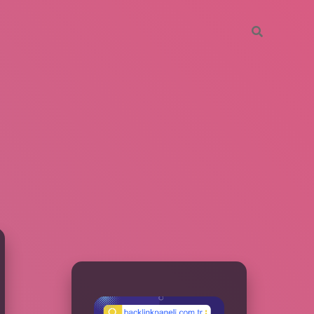
SIDEBAR
betxper