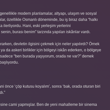
enellikle modern planlamalar, altyapı, ulaşım ve sosyal
ar, özellikle Osmanlı döneminde, bu iş biraz daha “halkı
 ilerliyordu. Hani, eski yerleşim yerlerini
enin, burası benim” tarzında yapılan iskânlar vardı.
rken, devletin ilgisini çekmek için neler yapılırdı? Örnek
 ya da askeri birlikler için bölgeyi iskân ederken, o bölgeye
 bu sadece “ben burada yaşıyorum, orada ne var?” demek
başlıyordu.
i önce ‘çöp kutusu koyalım’, sonra ‘bak, orada oturan biri
dı.”
esine cami yapmışlar. Ben de yeni mahalleme bir sinema