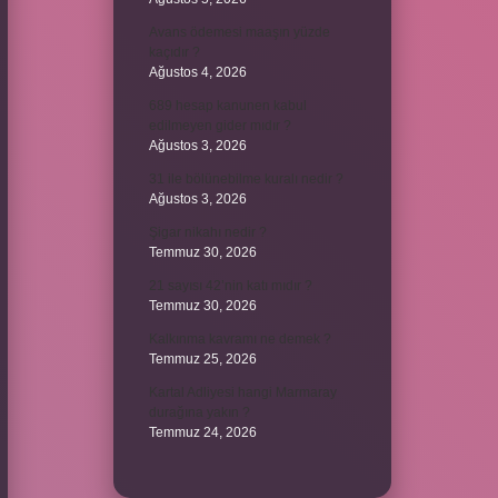
Avans ödemesi maaşın yüzde
kaçıdır ?
Ağustos 4, 2026
689 hesap kanunen kabul
edilmeyen gider mıdır ?
Ağustos 3, 2026
31 ile bölünebilme kuralı nedir ?
Ağustos 3, 2026
Şigar nikahı nedir ?
Temmuz 30, 2026
21 sayısı 42’nin katı mıdır ?
Temmuz 30, 2026
Kalkınma kavramı ne demek ?
Temmuz 25, 2026
Kartal Adliyesi hangi Marmaray
durağına yakın ?
Temmuz 24, 2026