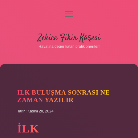
menüyü
Gizlilik Politikası
aç
Hakkımızda
Zekice Fikir Köşesi
Yasal Uyarı
Hayatına değer katan pratik öneriler!
ILK BULUŞMA SONRASI NE
ZAMAN YAZILIR
Tarih: Kasım 20, 2024
İLK