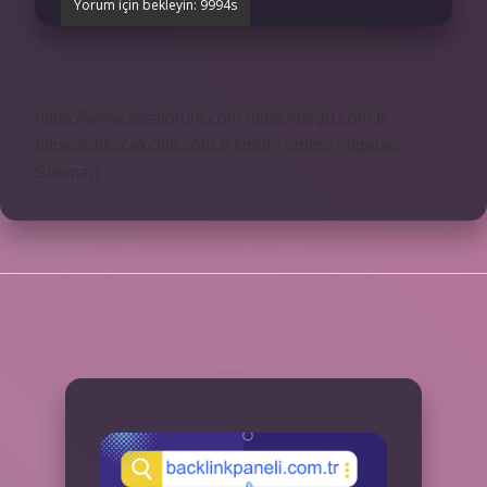
https://www.seraforum.com
https://begu.com.tr
https://elifcicekcilik.com.tr
knight online
nttgame
Sitemap
SIDEBAR