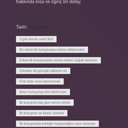
hakkında kısa ve ilginç bir detay.
Tarih:
Makaleler
3 gün kuralı nedir flört
Bir erkek ilk buluşmada nelere dikkat eder
Erkek ilk buluşmadan sonra neden soğuk davranır
Erkekler ilk görüşte etkilenir mi
First date nasıl davranmalı
İkinci buluşmayı kim teklif eder
İlk buluşma kaç gün sonra olmalı
İlk buluşma ne kadar sürmeli
İlk buluşmada erkeğin hoşlandığını nasıl anlarsın