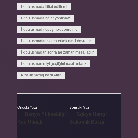
İlk buluşmada iltifat edilir mi
İlk buluşmada neler yapılmaz
İlk buluşmada öpüşmek doğru mu
İlk buluşmadan sonra erkek nasıl davranır
İlk buluşmadan sonra ne zaman mesaj atılır
İlk buluşmanın iyi geçtiğini nasıl anlarız
Kıza ilk mesaj nasıl atılır
Önceki Yazı
Sonraki Yazı
Banyo Yüksekliği
Sgkya Hangi
Kaç Olmalı
Bakanlık Bakar