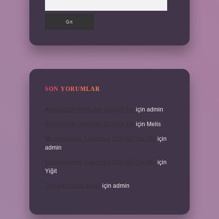
SON YORUMLAR
Amortisman Vergiden Düşülür Mü
için
admin
Amortisman Vergiden Düşülür Mü
için
Melis
Modernleşme Toplumsal Olay Mı Olgu Mu
için
admin
Modernleşme Toplumsal Olay Mı Olgu Mu
için
Yiğit
Toplantı Nisabı Nedir
için
admin