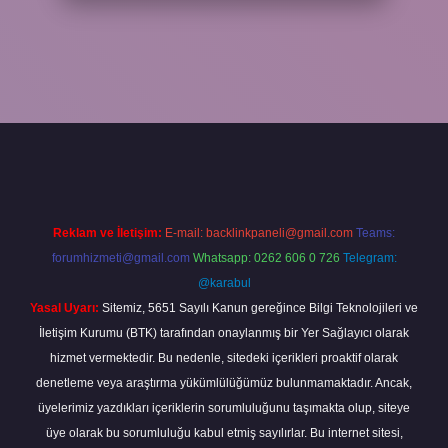
er
Reklam ve İletişim:
E-mail:
backlinkpaneli@gmail.com
Teams:
forumhizmeti@gmail.com
Whatsapp: 0262 606 0 726
Telegram:
@karabul
Yasal Uyarı:
Sitemiz, 5651 Sayılı Kanun gereğince Bilgi Teknolojileri ve
İletişim Kurumu (BTK) tarafından onaylanmış bir Yer Sağlayıcı olarak
hizmet vermektedir. Bu nedenle, sitedeki içerikleri proaktif olarak
denetleme veya araştırma yükümlülüğümüz bulunmamaktadır. Ancak,
üyelerimiz yazdıkları içeriklerin sorumluluğunu taşımakta olup, siteye
üye olarak bu sorumluluğu kabul etmiş sayılırlar. Bu internet sitesi,