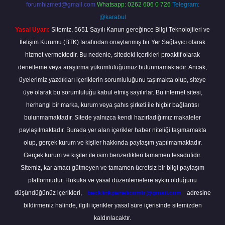
forumhizmeti@gmail.com
Whatsapp: 0262 606 0 726
Telegram:
@karabul
Yasal Uyarı:
Sitemiz, 5651 Sayılı Kanun gereğince Bilgi Teknolojileri ve
İletişim Kurumu (BTK) tarafından onaylanmış bir Yer Sağlayıcı olarak
hizmet vermektedir. Bu nedenle, sitedeki içerikleri proaktif olarak
denetleme veya araştırma yükümlülüğümüz bulunmamaktadır. Ancak,
üyelerimiz yazdıkları içeriklerin sorumluluğunu taşımakta olup, siteye
üye olarak bu sorumluluğu kabul etmiş sayılırlar. Bu internet sitesi,
herhangi bir marka, kurum veya şahıs şirketi ile hiçbir bağlantısı
bulunmamaktadır. Sitede yalnızca kendi hazırladığımız makaleler
paylaşılmaktadır. Burada yer alan içerikler haber niteliği taşımamakta
olup, gerçek kurum ve kişiler hakkında paylaşım yapılmamaktadır.
Gerçek kurum ve kişiler ile isim benzerlikleri tamamen tesadüfidir.
Sitemiz, kar amacı gütmeyen ve tamamen ücretsiz bir bilgi paylaşım
platformudur. Hukuka ve yasal düzenlemelere aykırı olduğunu
düşündüğünüz içerikleri,
backlinkpanelicomtr@gmail.com
adresine
bildirmeniz halinde, ilgili içerikler yasal süre içerisinde sitemizden
kaldırılacaktır.