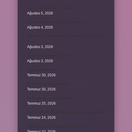
Konya’nın tatlısının adı nedir ?
Ağustos 5, 2026
Avans ödemesi maaşın yüzde kaçıdır ?
Ağustos 4, 2026
689 hesap kanunen kabul edilmeyen gider mıdır
?
Ağustos 3, 2026
31 ile bölünebilme kuralı nedir ?
Ağustos 3, 2026
Şigar nikahı nedir ?
Temmuz 30, 2026
21 sayısı 42’nin katı mıdır ?
Temmuz 30, 2026
Kalkınma kavramı ne demek ?
Temmuz 25, 2026
Kartal Adliyesi hangi Marmaray durağına yakın ?
Temmuz 24, 2026
hassas koruma bölgesi ne anlama gelir ?
Temmuz 22, 2026