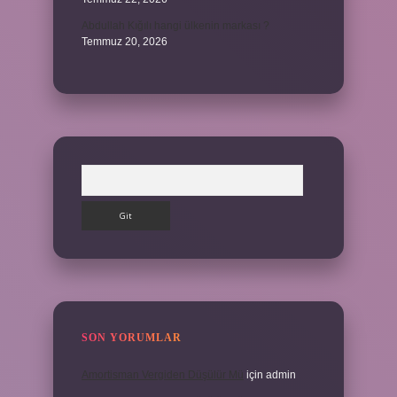
Abdullah Kığılı hangi ülkenin markası ?
Temmuz 20, 2026
Arama
SON YORUMLAR
Amortisman Vergiden Düşülür Mü
için
admin