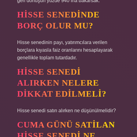
geri dönüşün yüzde 940’ına bakarsak.
HISSE SENEDINDE
BORÇ OLUR MU?
Hisse senedinin payı, yatırımcılara verilen
borçlara kıyasla faiz oranlarını hesaplayarak
genellikle toplam tutardadır.
HISSE SENEDI
ALIRKEN NELERE
DIKKAT EDILMELI?
Hisse senedi satın alırken ne düşünülmelidir?
CUMA GÜNÜ SATILAN
HISSE SENEDI NE