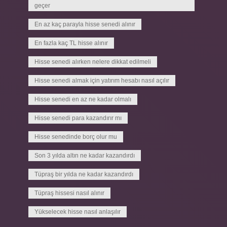
geçer
En az kaç parayla hisse senedi alınır
En fazla kaç TL hisse alınır
Hisse senedi alırken nelere dikkat edilmeli
Hisse senedi almak için yatırım hesabı nasıl açılır
Hisse senedi en az ne kadar olmalı
Hisse senedi para kazandırır mı
Hisse senedinde borç olur mu
Son 3 yılda altın ne kadar kazandırdı
Tüpraş bir yılda ne kadar kazandırdı
Tüpraş hissesi nasıl alınır
Yükselecek hisse nasıl anlaşılır