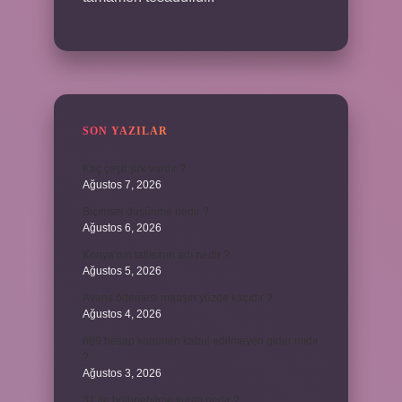
SON YAZILAR
Kaç çeşit şirk vardır ?
Ağustos 7, 2026
Biçimsel düşünme nedir ?
Ağustos 6, 2026
Konya’nın tatlısının adı nedir ?
Ağustos 5, 2026
Avans ödemesi maaşın yüzde kaçıdır ?
Ağustos 4, 2026
689 hesap kanunen kabul edilmeyen gider mıdır
?
Ağustos 3, 2026
31 ile bölünebilme kuralı nedir ?