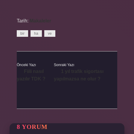
Tarih:
Makaleler
bir
ha
ve
Önceki Yazı
Sonraki Yazı
Fiili nasıl
1 yıl trafik sigortası
yazılır TDK ?
yapılmazsa ne olur ?
8 YORUM