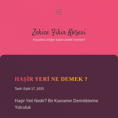
menüyü
Gizlilik Politikası
aç
Hakkımızda
Zekice Fikir Köşesi
Yasal Uyarı
Hayatına değer katan pratik öneriler!
HAŞIR YERI NE DEMEK ?
Tarih: Eylül 17, 2025
Haşir Yeri Nedir? Bir Kavramın Derinliklerine
Yolculuk