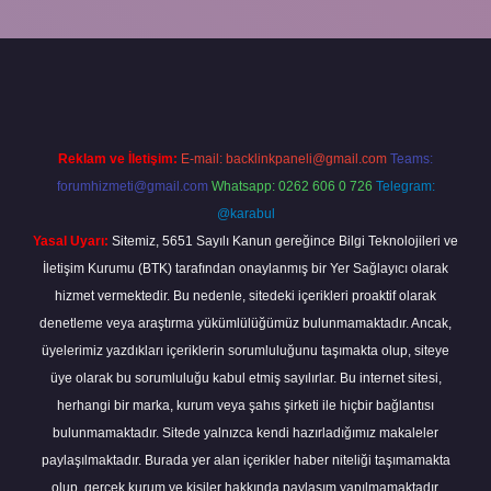
r
Reklam ve İletişim:
E-mail:
backlinkpaneli@gmail.com
Teams:
forumhizmeti@gmail.com
Whatsapp: 0262 606 0 726
Telegram:
@karabul
Yasal Uyarı:
Sitemiz, 5651 Sayılı Kanun gereğince Bilgi Teknolojileri ve
İletişim Kurumu (BTK) tarafından onaylanmış bir Yer Sağlayıcı olarak
hizmet vermektedir. Bu nedenle, sitedeki içerikleri proaktif olarak
denetleme veya araştırma yükümlülüğümüz bulunmamaktadır. Ancak,
üyelerimiz yazdıkları içeriklerin sorumluluğunu taşımakta olup, siteye
üye olarak bu sorumluluğu kabul etmiş sayılırlar. Bu internet sitesi,
herhangi bir marka, kurum veya şahıs şirketi ile hiçbir bağlantısı
bulunmamaktadır. Sitede yalnızca kendi hazırladığımız makaleler
paylaşılmaktadır. Burada yer alan içerikler haber niteliği taşımamakta
olup, gerçek kurum ve kişiler hakkında paylaşım yapılmamaktadır.