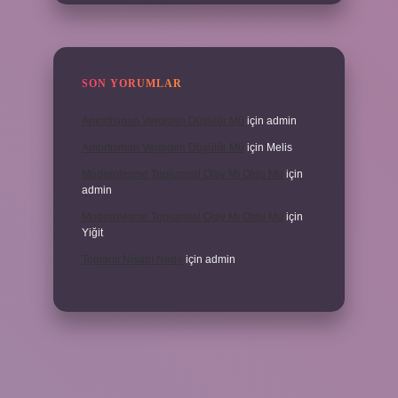
SON YORUMLAR
Amortisman Vergiden Düşülür Mü
için
admin
Amortisman Vergiden Düşülür Mü
için
Melis
Modernleşme Toplumsal Olay Mı Olgu Mu
için
admin
Modernleşme Toplumsal Olay Mı Olgu Mu
için
Yiğit
Toplantı Nisabı Nedir
için
admin