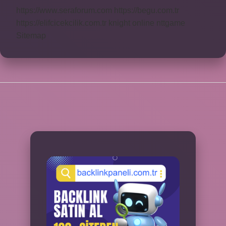
https://www.seraforum.com
https://begu.com.tr
https://elifcicekcilik.com.tr
knight online
nttgame
Sitemap
SIDEBAR