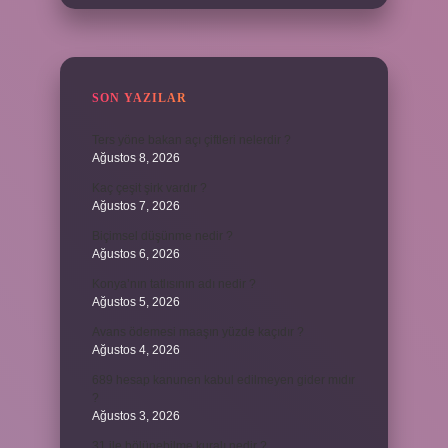
SON YAZILAR
Ters yöne bakan açı çiftleri nelerdir ?
Ağustos 8, 2026
Kaç çeşit şirk vardır ?
Ağustos 7, 2026
Biçimsel düşünme nedir ?
Ağustos 6, 2026
Konya’nın tatlısının adı nedir ?
Ağustos 5, 2026
Avans ödemesi maaşın yüzde kaçıdır ?
Ağustos 4, 2026
689 hesap kanunen kabul edilmeyen gider mıdır
?
Ağustos 3, 2026
31 ile bölünebilme kuralı nedir ?