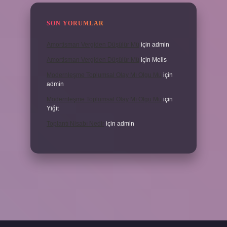
SON YORUMLAR
Amortisman Vergiden Düşülür Mü
için
admin
Amortisman Vergiden Düşülür Mü
için
Melis
Modernleşme Toplumsal Olay Mı Olgu Mu
için
admin
Modernleşme Toplumsal Olay Mı Olgu Mu
için
Yiğit
Toplantı Nisabı Nedir
için
admin