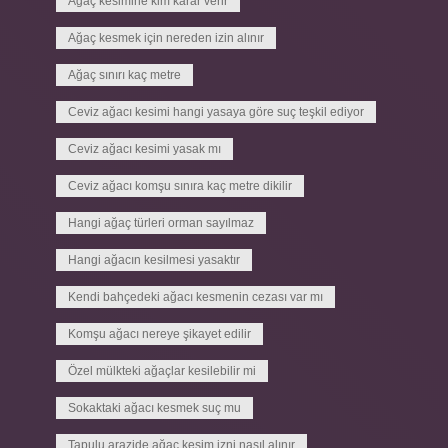
Ağaç kesimine kim karar verir
Ağaç kesmek için nereden izin alınır
Ağaç sınırı kaç metre
Ceviz ağacı kesimi hangi yasaya göre suç teşkil ediyor
Ceviz ağacı kesimi yasak mı
Ceviz ağacı komşu sınıra kaç metre dikilir
Hangi ağaç türleri orman sayılmaz
Hangi ağacın kesilmesi yasaktır
Kendi bahçedeki ağacı kesmenin cezası var mı
Komşu ağacı nereye şikayet edilir
Özel mülkteki ağaçlar kesilebilir mi
Sokaktaki ağacı kesmek suç mu
Tapulu arazide ağaç kesim izni nasıl alınır