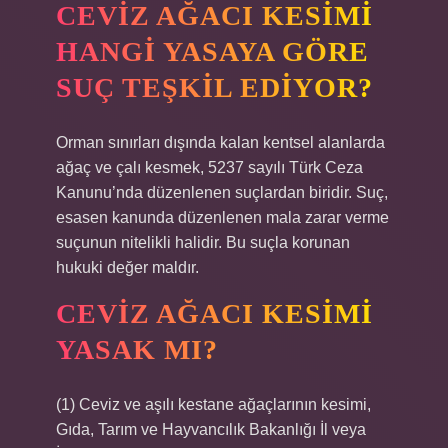
CEVIZ AĞACI KESIMI
HANGI YASAYA GÖRE
SUÇ TEŞKIL EDIYOR?
Orman sınırları dışında kalan kentsel alanlarda
ağaç ve çalı kesmek, 5237 sayılı Türk Ceza
Kanunu’nda düzenlenen suçlardan biridir. Suç,
esasen kanunda düzenlenen mala zarar verme
suçunun nitelikli halidir. Bu suçla korunan
hukuki değer maldır.
CEVIZ AĞACI KESIMI
YASAK MI?
(1) Ceviz ve aşılı kestane ağaçlarının kesimi,
Gıda, Tarım ve Hayvancılık Bakanlığı İl veya