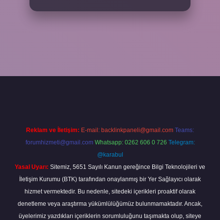
betxper
Reklam ve İletişim:
E-mail:
backlinkpaneli@gmail.com
Teams:
forumhizmeti@gmail.com
Whatsapp: 0262 606 0 726
Telegram:
@karabul
Yasal Uyarı:
Sitemiz, 5651 Sayılı Kanun gereğince Bilgi Teknolojileri ve
İletişim Kurumu (BTK) tarafından onaylanmış bir Yer Sağlayıcı olarak
hizmet vermektedir. Bu nedenle, sitedeki içerikleri proaktif olarak
denetleme veya araştırma yükümlülüğümüz bulunmamaktadır. Ancak,
üyelerimiz yazdıkları içeriklerin sorumluluğunu taşımakta olup, siteye