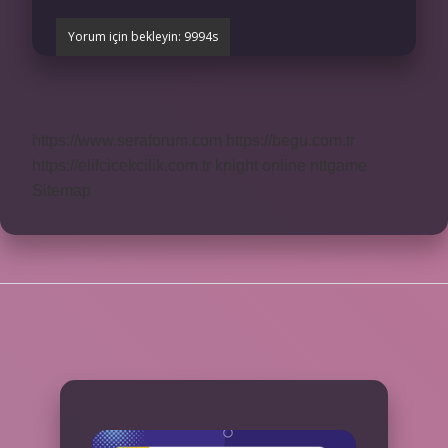
https://www.seraforum.com
https://begu.com.tr
https://elifcicekcilik.com.tr
knight online
nttgame
Sitemap
SIDEBAR