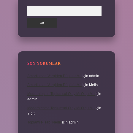
Arama
SON YORUMLAR
Amortisman Vergiden Düşülür Mü
için
admin
Amortisman Vergiden Düşülür Mü
için
Melis
Modernleşme Toplumsal Olay Mı Olgu Mu
için
admin
Modernleşme Toplumsal Olay Mı Olgu Mu
için
Yiğit
Toplantı Nisabı Nedir
için
admin