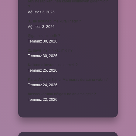
689 hesap kanunen kabul edilmeyen gider mıdır
?
Ağustos 3, 2026
31 ile bölünebilme kuralı nedir ?
Ağustos 3, 2026
Şigar nikahı nedir ?
Temmuz 30, 2026
21 sayısı 42’nin katı mıdır ?
Temmuz 30, 2026
Kalkınma kavramı ne demek ?
Temmuz 25, 2026
Kartal Adliyesi hangi Marmaray durağına yakın ?
Temmuz 24, 2026
hassas koruma bölgesi ne anlama gelir ?
Temmuz 22, 2026