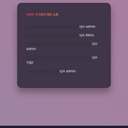
SON YORUMLAR
Amortisman Vergiden Düşülür Mü
için
admin
Amortisman Vergiden Düşülür Mü
için
Melis
Modernleşme Toplumsal Olay Mı Olgu Mu
için
admin
Modernleşme Toplumsal Olay Mı Olgu Mu
için
Yiğit
Toplantı Nisabı Nedir
için
admin