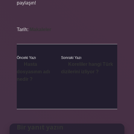
paylaşın!
Tarih:
Makaleler
Önceki Yazı
Sonraki Yazı
Hasta
Koreliler hangi Türk
dosyasının adı
dizilerini izliyor ?
nedir ?
Bir yanıt yazın