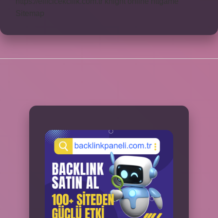
https://elifcicekcilik.com.tr
knight online
nttgame
Sitemap
SIDEBAR