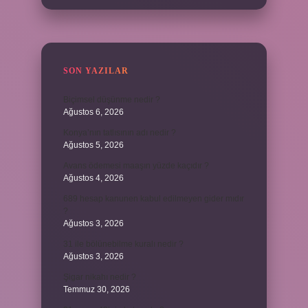
SON YAZILAR
Biçimsel düşünme nedir ?
Ağustos 6, 2026
Konya’nın tatlısının adı nedir ?
Ağustos 5, 2026
Avans ödemesi maaşın yüzde kaçıdır ?
Ağustos 4, 2026
689 hesap kanunen kabul edilmeyen gider mıdır
?
Ağustos 3, 2026
31 ile bölünebilme kuralı nedir ?
Ağustos 3, 2026
Şigar nikahı nedir ?
Temmuz 30, 2026