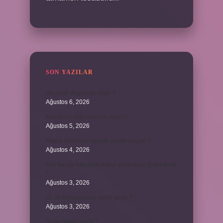
SON YAZILAR
Biçimsel düşünme nedir ?
Ağustos 6, 2026
Konya’nın tatlısının adı nedir ?
Ağustos 5, 2026
Avans ödemesi maaşın yüzde kaçıdır ?
Ağustos 4, 2026
689 hesap kanunen kabul edilmeyen gider mıdır
?
Ağustos 3, 2026
31 ile bölünebilme kuralı nedir ?
Ağustos 3, 2026
Şigar nikahı nedir ?