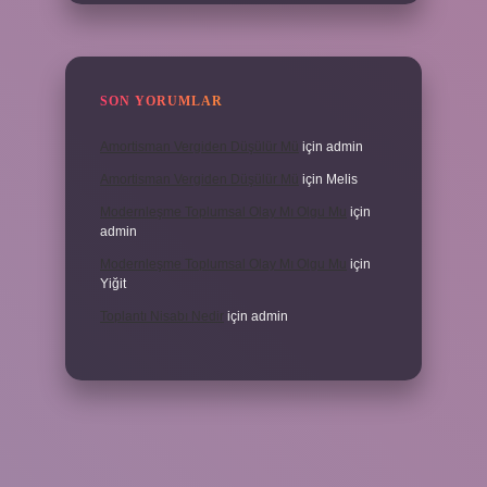
SON YORUMLAR
Amortisman Vergiden Düşülür Mü
için
admin
Amortisman Vergiden Düşülür Mü
için
Melis
Modernleşme Toplumsal Olay Mı Olgu Mu
için
admin
Modernleşme Toplumsal Olay Mı Olgu Mu
için
Yiğit
Toplantı Nisabı Nedir
için
admin