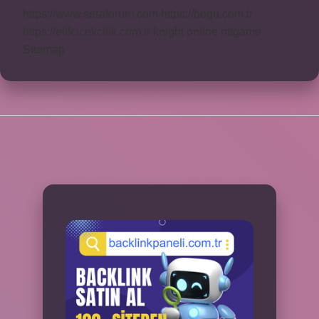
https://www.seraforum.com
https://begu.com.tr
https://elifcicekcilik.com.tr
knight online
nttgame
Sitemap
SIDEBAR