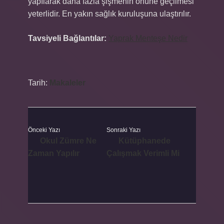
yapılarak daha fazla şişmenin önüne geçilmesi
yeterlidir. En yakın sağlık kuruluşuna ulaştırılır.
Tavsiyeli Bağlantılar:
Yaprak Menteşe Nedir
Tarih:
Makaleler
Önceki Yazı
Sonraki Yazı
Okul Zümre Ne
Kütüphanede
Zaman Yapılır
Çalışmak Verimli Mi