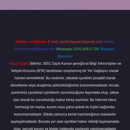
etxper
Reklam ve İletişim:
E-mail:
backlinkpaneli@gmail.com
Teams:
forumhizmeti@gmail.com
Whatsapp: 0262 606 0 726
Telegram:
@karabul
Yasal Uyarı:
Sitemiz, 5651 Sayılı Kanun gereğince Bilgi Teknolojileri ve
İletişim Kurumu (BTK) tarafından onaylanmış bir Yer Sağlayıcı olarak
hizmet vermektedir. Bu nedenle, sitedeki içerikleri proaktif olarak
denetleme veya araştırma yükümlülüğümüz bulunmamaktadır. Ancak,
üyelerimiz yazdıkları içeriklerin sorumluluğunu taşımakta olup, siteye
üye olarak bu sorumluluğu kabul etmiş sayılırlar. Bu internet sitesi,
herhangi bir marka, kurum veya şahıs şirketi ile hiçbir bağlantısı
bulunmamaktadır. Sitede yalnızca kendi hazırladığımız makaleler
paylaşılmaktadır. Burada yer alan içerikler haber niteliği taşımamakta
olup, gerçek kurum ve kişiler hakkında paylaşım yapılmamaktadır.