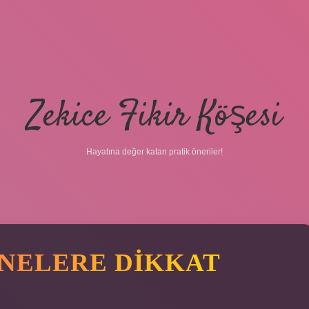
Zekice Fikir Köşesi
Hayatına değer katan pratik öneriler!
 NELERE DIKKAT