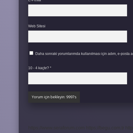
E-Posta*
Web Sitesi
Daha sonraki yorumlarımda kullanılması için adım, e-posta ad
10 - 4 kaçtır?
*
https://www.seraforum.com
https://begu.com.tr
http