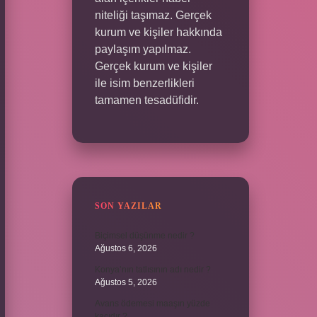
niteliği taşımaz. Gerçek
kurum ve kişiler hakkında
paylaşım yapılmaz.
Gerçek kurum ve kişiler
ile isim benzerlikleri
tamamen tesadüfidir.
SON YAZILAR
Biçimsel düşünme nedir ?
Ağustos 6, 2026
Konya’nın tatlısının adı nedir ?
Ağustos 5, 2026
Avans ödemesi maaşın yüzde
kaçıdır ?