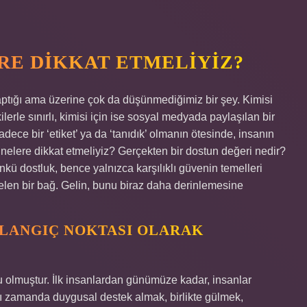
RE DIKKAT ETMELIYIZ?
aptığı ama üzerine çok da düşünmediğimiz bir şey. Kimisi
ilerle sınırlı, kimisi için ise sosyal medyada paylaşılan bir
dece bir ‘etiket’ ya da ‘tanıdık’ olmanın ötesinde, insanın
 nelere dikkat etmeliyiz? Gerçekten bir dostun değeri nedir?
ü dostluk, bence yalnızca karşılıklı güvenin temelleri
gelen bir bağ. Gelin, bunu biraz daha derinlemesine
ŞLANGIÇ NOKTASI OLARAK
gu olmuştur. İlk insanlardan günümüze kadar, insanlar
ynı zamanda duygusal destek almak, birlikte gülmek,