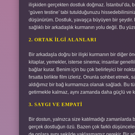
ilişkiden gerçekten dostluk doğmaz. İstanbul’da, ba
‘güven testine’ tabi tutulduğunuzu hissedebilirsin
düşünürüm. Dostluk, yavaşça büyüyen bir şeydir. 
sağlıklı bir arkadaşlık kurmanın yolu değil. Bu y
2. ORTAK İLGI ALANLARI
Bir arkadaşla doğru bir ilişki kurmanın bir diğer önem
kitaplar, yemekler, isterse sinema; insanlar genell
bağlar kurar. Benim için bu çok belirleyici bir nok
fırsatta birlikte film izleriz. Onunla sohbet etmek
aldığımız bir bağ kurmamıza olanak sağladı. Bu tür
getirmekle kalmaz, aynı zamanda daha güçlü ve kal
3. SAYGI VE EMPATI
Bir dostun, yalnızca size katılmadığı zamanlarda 
gerçek dostluğun özü. Bazen çok farklı düşünceler
de onlara aynı şekilde yaklaşmamız gerekir. Bir a