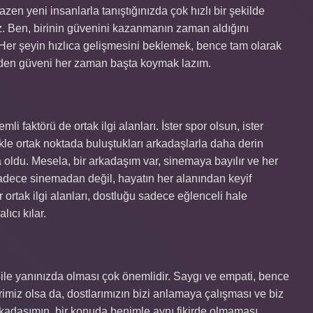
zen yeni insanlarla tanıştığınızda çok hızlı bir şekilde
iz. Ben, birinin güvenini kazanmanın zaman aldığını
Her şeyin hızlıca gelişmesini beklemek, bence tam olarak
üzden güveni her zaman başta koymak lazım.
li faktörü de ortak ilgi alanları. İster spor olsun, ister
ikle ortak noktada buluştukları arkadaşlarla daha derin
ta oldu. Mesela, bir arkadaşım var, sinemaya bayılır ve her
, sadece sinemadan değil, hayatın her alanından keyif
 ortak ilgi alanları, dostluğu sadece eğlenceli hale
ıcı kılar.
bile yanınızda olması çok önemlidir. Saygı ve empati, bence
imiz olsa da, dostlarımızın bizi anlamaya çalışması ve biz
rkadaşımın, bir konuda benimle aynı fikirde olmaması,