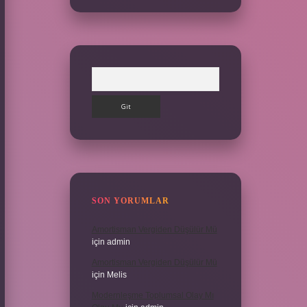
Arama
SON YORUMLAR
Amortisman Vergiden Düşülür Mü
için
admin
Amortisman Vergiden Düşülür Mü
için
Melis
Modernleşme Toplumsal Olay Mı