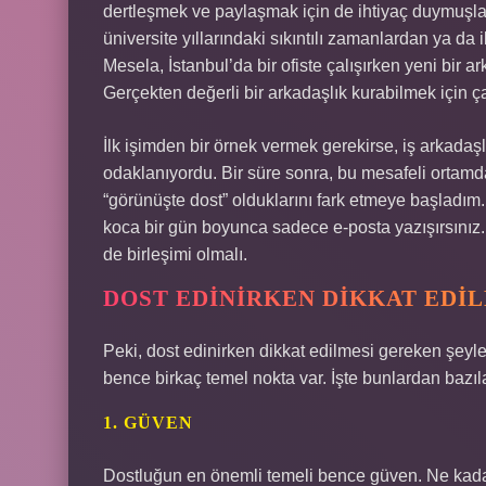
dertleşmek ve paylaşmak için de ihtiyaç duymuşlard
üniversite yıllarındaki sıkıntılı zamanlardan ya d
Mesela, İstanbul’da bir ofiste çalışırken yeni bir 
Gerçekten değerli bir arkadaşlık kurabilmek için ç
İlk işimden bir örnek vermek gerekirse, iş arkadaş
odaklanıyordu. Bir süre sonra, bu mesafeli ortamda
“görünüşte dost” olduklarını fark etmeye başladı
koca bir gün boyunca sadece e-posta yazışırsınız.
de birleşimi olmalı.
DOST EDINIRKEN DIKKAT EDI
Peki, dost edinirken dikkat edilmesi gereken şeyler
bence birkaç temel nokta var. İşte bunlardan bazıla
1. GÜVEN
Dostluğun en önemli temeli bence güven. Ne kadar