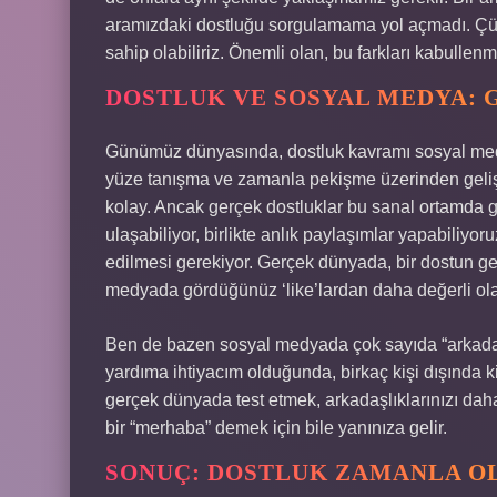
aramızdaki dostluğu sorgulamama yol açmadı. Çünkü
sahip olabiliriz. Önemli olan, bu farkları kabullenm
DOSTLUK VE SOSYAL MEDYA: 
Günümüz dünyasında, dostluk kavramı sosyal medy
yüze tanışma ve zamanla pekişme üzerinden geliş
kolay. Ancak gerçek dostluklar bu sanal ortamda 
ulaşabiliyor, birlikte anlık paylaşımlar yapabiliyo
edilmesi gerekiyor. Gerçek dünyada, bir dostun ge
medyada gördüğünüz ‘like’lardan daha değerli olab
Ben de bazen sosyal medyada çok sayıda “arkad
yardıma ihtiyacım olduğunda, birkaç kişi dışında
gerçek dünyada test etmek, arkadaşlıklarınızı dah
bir “merhaba” demek için bile yanınıza gelir.
SONUÇ: DOSTLUK ZAMANLA O