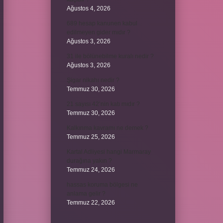
Ağustos 4, 2026
689 hesap kanunen kabul
edilmeyen gider mıdır ?
Ağustos 3, 2026
31 ile bölünebilme kuralı nedir ?
Ağustos 3, 2026
Şigar nikahı nedir ?
Temmuz 30, 2026
21 sayısı 42’nin katı mıdır ?
Temmuz 30, 2026
Kalkınma kavramı ne demek ?
Temmuz 25, 2026
Kartal Adliyesi hangi Marmaray
durağına yakın ?
Temmuz 24, 2026
hassas koruma bölgesi ne
anlama gelir ?
Temmuz 22, 2026