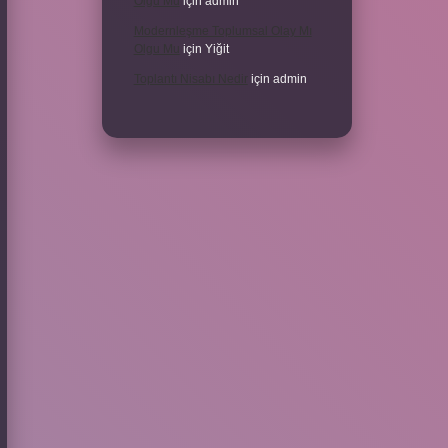
Olgu Mu
için
admin
Modernleşme Toplumsal Olay Mı
Olgu Mu
için
Yiğit
Toplantı Nisabı Nedir
için
admin