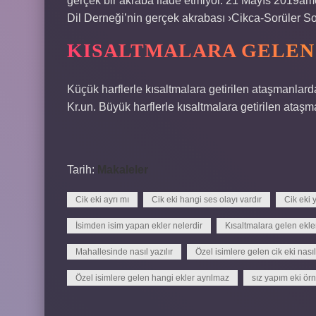
gerçek bir akraba ifade etmiyor. 21 Mayıs 2019amca
Dil Derneği’nin gerçek akrabası ›Cikca-Sorüler So
KISALTMALARA GELEN 
Küçük harflerle kısaltmalara getirilen ataşmanlard
Kr.un. Büyük harflerle kısaltmalara getirilen ataş
Tarih:
Makaleler
Cik eki ayrı mı
Cik eki hangi ses olayı vardır
Cik eki 
İsimden isim yapan ekler nelerdir
Kısaltmalara gelen ekler 
Mahallesinde nasıl yazılır
Özel isimlere gelen cik eki nasıl 
Özel isimlere gelen hangi ekler ayrılmaz
sız yapım eki örn