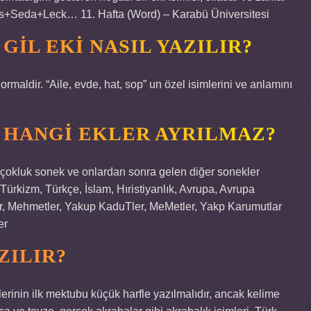
Ses+Seda+Leck… 11. Hafta (Word) – Karabü Üniversitesi
GIL EKI NASIL YAZILIR?
ormaldir. “Aile, evde, hat, sop” un özel isimlerini ve anlamını
 HANGI EKLER AYRILMAZ?
, çokluk sonek ve onlardan sonra gelen diğer sonekler
ürkizm, Türkçe, İslam, Hıristiyanlık, Avrupa, Avrupa
er, Mehmetler, Yakup KaduTler, MeMetler, Yakp Karumutlar
er
ZILIR?
lerinin ilk mektubu küçük harfle yazılmalıdır, ancak kelime