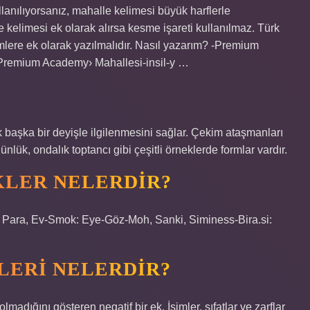
lanılıyorsanız, mahalle kelimesi büyük harflerle
 kelimesi ek olarak alırsa kesme işareti kullanılmaz. Türk
simlere ek olarak yazılmalıdır. Nasıl yazarım? -Premium
remium Academy› Mahallesi-insil-y …
?
başka bir deyişle ilgilenmesini sağlar. Çekim ataşmanları
ük, ondalık toptancı gibi çeşitli örneklerde formlar vardır.
EKLER NELERDIR?
u, Para, Ev-Smok: Eye-Göz-Moh, Sanki, Siminess-Bira.si:
LERI NELERDIR?
lmadığını gösteren negatif bir ek. İsimler, sıfatlar ve zarflar