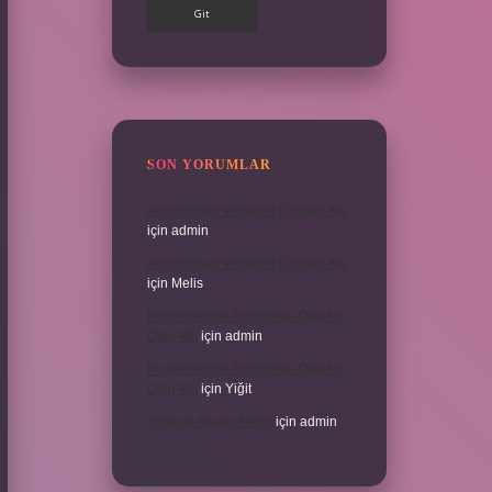
SON YORUMLAR
Amortisman Vergiden Düşülür Mü
için
admin
Amortisman Vergiden Düşülür Mü
için
Melis
Modernleşme Toplumsal Olay Mı
Olgu Mu
için
admin
Modernleşme Toplumsal Olay Mı
Olgu Mu
için
Yiğit
Toplantı Nisabı Nedir
için
admin