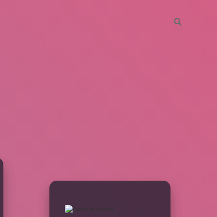
SIDEBAR
betxper