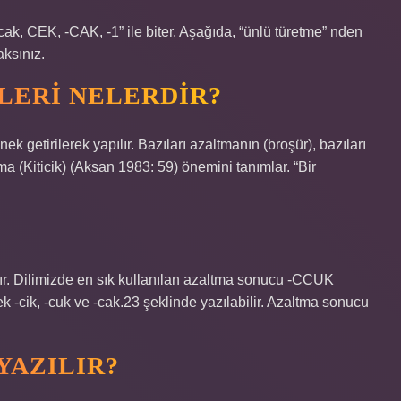
 -cak, CEK, -CAK, -1” ile biter. Aşağıda, “ünlü türetme” nden
ksınız.
LERI NELERDIR?
 getirilerek yapılır. Bazıları azaltmanın (broşür), bazıları
ıma (Kiticik) (Aksan 1983: 59) önemini tanımlar. “Bir
ır. Dilimizde en sık kullanılan azaltma sonucu -CCUK
ek -cik, -cuk ve -cak.23 şeklinde yazılabilir. Azaltma sonucu
YAZILIR?