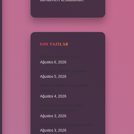
SON YAZILAR
Biçimsel düşünme nedir ?
Ağustos 6, 2026
Konya’nın tatlısının adı nedir ?
Ağustos 5, 2026
Avans ödemesi maaşın yüzde
kaçıdır ?
Ağustos 4, 2026
689 hesap kanunen kabul
edilmeyen gider mıdır ?
Ağustos 3, 2026
31 ile bölünebilme kuralı nedir ?
Ağustos 3, 2026