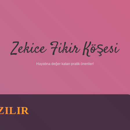
Zekice Fikir Köşesi
Hayatına değer katan pratik öneriler!
ZILIR