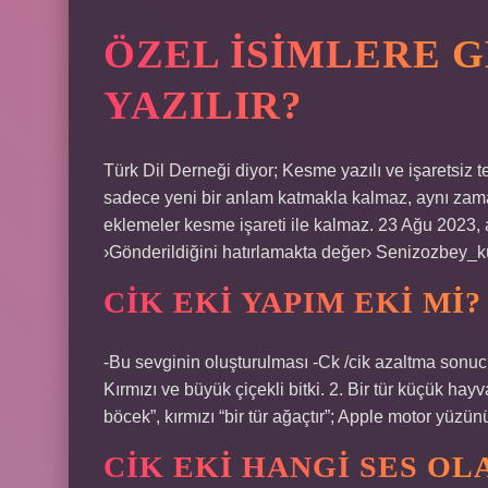
ÖZEL ISIMLERE G
YAZILIR?
Türk Dil Derneği diyor; Kesme yazılı ve işaretsiz
sadece yeni bir anlam katmakla kalmaz, aynı zam
eklemeler kesme işareti ile kalmaz. 23 Ağu 2023, a
›Gönderildiğini hatırlamakta değer› Senizozbey_
CIK EKI YAPIM EKI MI?
-Bu sevginin oluşturulması -Ck /cik azaltma sonucu d
Kırmızı ve büyük çiçekli bitki. 2. Bir tür küçük hay
böcek”, kırmızı “bir tür ağaçtır”; Apple motor yüzünü
CIK EKI HANGI SES OL