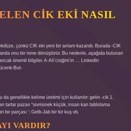
ELEN CIK EKI NASIL
 tekdüze, çünkü CIK eki yeni bir anlam kazandı. Burada -CIK
anda onu bir isme dönüştürür. Bu nedenle, aşağıda bulunan
ncak önemli bilgiler. A-Ali’cioğim’in … LinkedIn
kücenk-But-
a genellikle kelime üretimi için kullanılır: gelin -cik 1.
van tartar pazarı “sivrisinek küçük, insan kan tablolama
n bir parçası ‘; Gelb-Jab bir tür kuş vb.
AYI VARDIR?