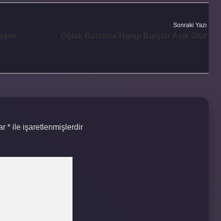
Sonraki Yazı
şılır
Oğlak Burcuna Hangi Burçlar Aşık Olur
lar
*
ile işaretlenmişlerdir