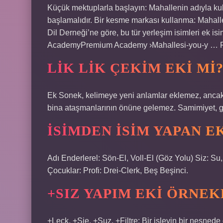
Küçük mektuplarla başlayın: Mahallenin adıyla kul
başlamalıdır. Bir kesme markası kullanma: Mahalle
Dil Derneği’ne göre, bu tür yerleşim isimleri ek i
AcademyPremium Academy ›Mahallesi-you-y … P
LIK LIK ÇEKIM EKI MI
Ek Sonek, kelimeye yeni anlamlar eklemez, ancak 
bina ataşmanlarının önüne gelemez. Samimiyet, günl
İSIMDEN ISIM YAPAN 
Adı Enderlerel: Sön-El, Voll-El (Göz Yolu) Siz: S
Çocuklar: Profi: Drei-Clerk, Beş Beşinci.
+SIZ YAPIM EKI ÖRNEK
+Leck, +Sie, +Suz, +Filtre: Bir işlevin bir nesnede o