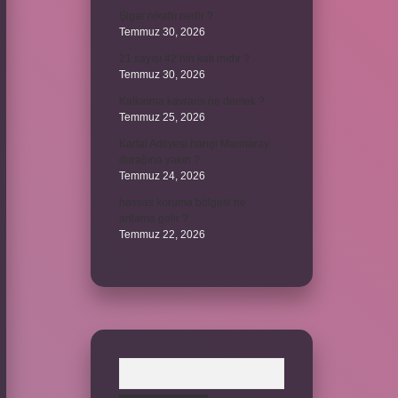
Şigar nikahı nedir ?
Temmuz 30, 2026
21 sayısı 42’nin katı mıdır ?
Temmuz 30, 2026
Kalkınma kavramı ne demek ?
Temmuz 25, 2026
Kartal Adliyesi hangi Marmaray
durağına yakın ?
Temmuz 24, 2026
hassas koruma bölgesi ne
anlama gelir ?
Temmuz 22, 2026
Arama