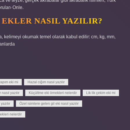
 ve teyze, gerçek akrabalar gibi akrabalık isimleri, Türk
rular› Onle.
EKLER NASIL YAZILIR?
a, kelimeyi okumak temel olarak kabul edilir: cm, kg, mm,
manlarda
yapım eki mi
Hazal cığım nasıl yazılır
nasıl yazılır
Küçültme eki örnekleri nelerdir
Lik lik çekim eki mi
yazılır
Özel isimlere gelen gil eki nasıl yazılır
ekleri nelerdir