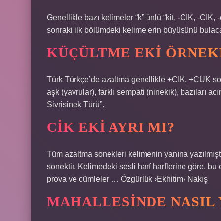
Genellikle bazı kelimeler “k” ünlü “kit, -CIK, -CIK,
sonraki ilk bölümdeki kelimelerin büyüsünü bulaca
KÜÇÜLTME EKI ÖRNEK
Türk Türkçe’de azaltma genellikle +CIK, +CUK sonek
aşk (yavrular), farklı sempati (ninekik), bazıları ac
Sivrisinek Türü”.
CIK EKI AYRI MI?
Tüm azaltma sonekleri kelimenin yanına yazılmışt
sonektir. Kelimedeki sesli harf harflerine göre, bu 
prova ve cümleler … Özgürlük ›Ekhitim› Nakış
MAHALLESINDE NASIL 