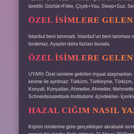
türetilir. Gözlük+Filtre, Çiçek+You, Sleep+Suz, 
ÖZEL ISIMLERE GELEN 
İstanbul beni tanımadı. İstanbul’un beni tanıması n
bırakmaz. Ayayler daha fazlası burada.
ÖZEL ISIMLERE GELEN
UYARI: Özel isimlere getirilen inşaat ataşmanları
kesme ile ayrılmaz: Türkizm, Türkleşme, Türkizm, T
Konyali, Konyaltan, Ahmetler, Ahmetler, Mehmetl
Schneidsisaretiturk-Institutions ›İçindekiler› İçerikl
HAZAL CIĞIM NASIL YA
Kişinin isimlerine göre gerçekleşen akrabalık isim