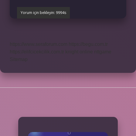
https://www.seraforum.com
https://begu.com.tr
https://elifcicekcilik.com.tr
knight online
nttgame
Sitemap
SIDEBAR