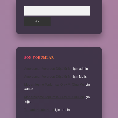
Arama
SON YORUMLAR
Amortisman Vergiden Düşülür Mü
için
admin
Amortisman Vergiden Düşülür Mü
için
Melis
Modernleşme Toplumsal Olay Mı Olgu Mu
için
admin
Modernleşme Toplumsal Olay Mı Olgu Mu
için
Yiğit
Toplantı Nisabı Nedir
için
admin