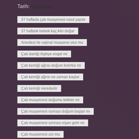
Tarih:
Makaleler
37 haftada çatı muayenesi nasıl yapılır
37 haftalık bebek kaç kilo doğar
Anestezi ile vajinal muayene olur mu
Çatı darlığı ilişkiye engel mi
Çatı kemiği ağrısı doğum belirtisi mi
Çatı kemiği ağrısı ne zaman başlar
Çatı kemiği nerededir
Çatı muayenesi doğumu tetikler mi
Çatı muayenesi sonrası doğum başlar mı
Çatı muayenesi sonrası nişan gelir mi
Çatı muayenesi zor mu