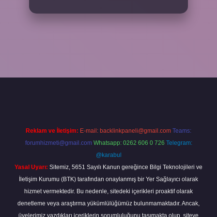
xper
Reklam ve İletişim:
E-mail:
backlinkpaneli@gmail.com
Teams:
forumhizmeti@gmail.com
Whatsapp: 0262 606 0 726
Telegram:
@karabul
Yasal Uyarı:
Sitemiz, 5651 Sayılı Kanun gereğince Bilgi Teknolojileri ve
İletişim Kurumu (BTK) tarafından onaylanmış bir Yer Sağlayıcı olarak
hizmet vermektedir. Bu nedenle, sitedeki içerikleri proaktif olarak
denetleme veya araştırma yükümlülüğümüz bulunmamaktadır. Ancak,
üyelerimiz yazdıkları içeriklerin sorumluluğunu taşımakta olup, siteye