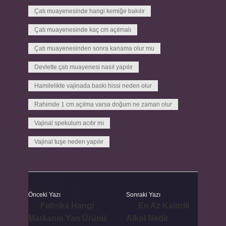
Çatı muayenesinde hangi kemiğe bakılır
Çatı muayenesinde kaç cm açılmalı
Çatı muayenesinden sonra kanama olur mu
Devlette çatı muayenesi nasıl yapılır
Hamilelikte vajinada baskı hissi neden olur
Rahimde 1 cm açılma varsa doğum ne zaman olur
Vajinal spekulum acıtır mı
Vajinal tuşe neden yapılır
Önceki Yazı
Sonraki Yazı
Fabrika Hangi
En Az Kalorili
Markanın Yan Ürünü
Alkol Nedir