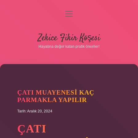
menüyü
Gizlilik Politikası
aç
Hakkımızda
Zekice Fikir Köşesi
Yasal Uyarı
Hayatına değer katan pratik öneriler!
ÇATI MUAYENESI KAÇ
PARMAKLA YAPILIR
Tarih: Aralık 20, 2024
ÇATI