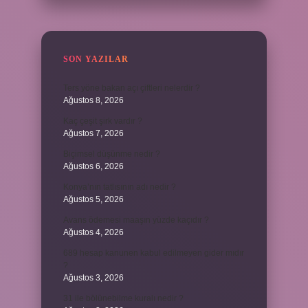
SON YAZILAR
Ters yöne bakan açı çiftleri nelerdir ?
Ağustos 8, 2026
Kaç çeşit şirk vardır ?
Ağustos 7, 2026
Biçimsel düşünme nedir ?
Ağustos 6, 2026
Konya’nın tatlısının adı nedir ?
Ağustos 5, 2026
Avans ödemesi maaşın yüzde kaçıdır ?
Ağustos 4, 2026
689 hesap kanunen kabul edilmeyen gider mıdır
?
Ağustos 3, 2026
31 ile bölünebilme kuralı nedir ?