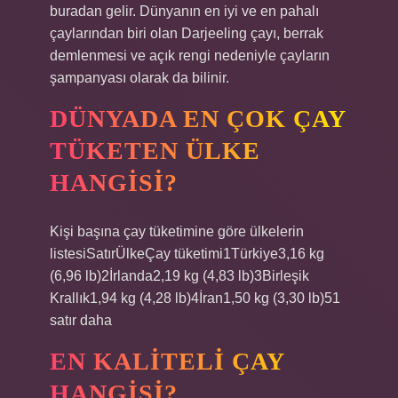
buradan gelir. Dünyanın en iyi ve en pahalı
çaylarından biri olan Darjeeling çayı, berrak
demlenmesi ve açık rengi nedeniyle çayların
şampanyası olarak da bilinir.
DÜNYADA EN ÇOK ÇAY
TÜKETEN ÜLKE
HANGISI?
Kişi başına çay tüketimine göre ülkelerin
listesiSatırÜlkeÇay tüketimi1Türkiye3,16 kg
(6,96 lb)2İrlanda2,19 kg (4,83 lb)3Birleşik
Krallık1,94 kg (4,28 lb)4İran1,50 kg (3,30 lb)51
satır daha
EN KALITELI ÇAY
HANGISI?