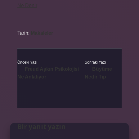
Ne Denir
Tarih:
Makaleler
Önceki Yazı
Sonraki Yazı
Freud Aşkın Psikolojisi
Büyüme
Ne Anlatıyor
Nedir Tıp
Bir yanıt yazın